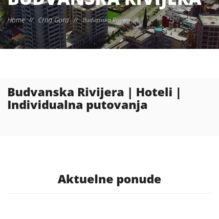
Home
Crna Gora
//
//
Budvanska Rivijera
Budvanska Rivijera | Hoteli |
Individualna putovanja
Aktuelne ponude