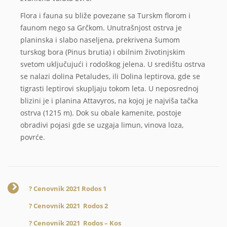
Flora i fauna su bliže povezane sa Turskm florom i
faunom nego sa Grčkom. Unutrašnjost ostrva je
planinska i slabo naseljena, prekrivena šumom
turskog bora (Pinus brutia) i obilnim životinjskim
svetom uključujući i rodoškog jelena. U središtu ostrva
se nalazi dolina Petaludes, ili Dolina leptirova, gde se
tigrasti leptirovi skupljaju tokom leta. U neposrednoj
blizini je i planina Attavyros, na kojoj je najviša tačka
ostrva (1215 m). Dok su obale kamenite, postoje
obradivi pojasi gde se uzgaja limun, vinova loza,
povrće.
? Cenovnik 2021 Rodos 1
? Cenovnik 2021 Rodos 2
? Cenovnik 2021 Rodos – Kos