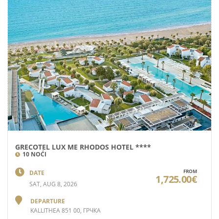
GRECOTEL LUX ME RHODOS HOTEL ****
10 NOĆI
FROM
DATE
1,725.00€
SAT, AUG 8, 2026
DEPARTURE
KALLITHEA 851 00, ГРЧКА