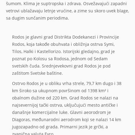
šumom. Klima je suptropska i zdrava. Osvežavajući zapadni
vetrovi ublažavaju letnje vrućine, a zime su skoro uvek blage,
sa dugim sunčanim periodima.
Rodos je glavni grad Distrikta Dodekanezi i Provincije
Rodos, koja takođe obuhvata i obližnja ostrva Symi,
Tilos, Halki i Kastellorizo. Istorijski gledajno, grad je
poznat po Kolosu sa Rodosa, jednom od Sedam
svetskih čuda. Srednjevekovni grad Rodos je pod
zaštitom Svetske baštine.
Ostrvo Rodos je u obliku vrha strele, 79,7 km dugo i 38
km široko sa ukupnom površinom od 1398 km² i
obalnom dužine od 220 km. Grad Rodos se nalazi na
najsevernijoj tački ostrva, uključujući mesto antičke i
današnje komercijalne luke. Glavni aeorodrom je
Diagoras, međunarodni aerodrom koji se nalazi 14 km
jugozapadno od grada. Primarni jezik je grčki, a
zvanična valuta Evro.