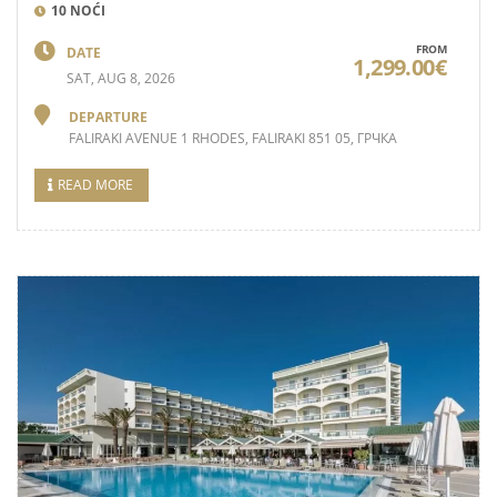
10 NOĆI
FROM
DATE
1,299.00€
SAT, AUG 8, 2026
DEPARTURE
FALIRAKI AVENUE 1 RHODES, FALIRAKI 851 05, ГРЧКА
READ MORE