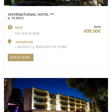
INTERNATIONAL HOTEL **
10 NOĆI
FROM
DATE
499.00€
SAT, AUG 8, 2026
DEPARTURE
I. KAZOULI 12, RODOS 851 00, ГРЧКА
READ MORE