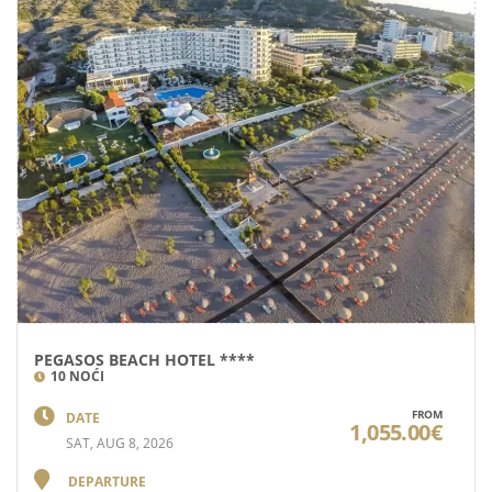
PEGASOS BEACH HOTEL ****
10 NOĆI
FROM
DATE
1,055.00€
SAT, AUG 8, 2026
DEPARTURE