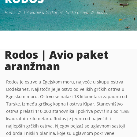
Home
Letovanje u Grčkoj
Grčka ostrva
//
//
//
Rodos
Rodos | Avio paket
aranžman
Rodos je ostrvo u Egejskom moru, najveće u skupu ostrva
Dodekanez. Najistočnije je ostvo od velikih grčkih ostrva u
Egejskom moru. Ostrvo se nalazi 18 kilometara zapadno od
Turske, između grčkog kopna i ostrva Kipar. Stanovništvo
ostrva prelazi 110.000 stanovnika i pokriva površinu od 1398
kvadratnih kilometara. Rodos je jedno od najvećih i
najlepših grčkih ostrva. Njegov pejzaž se uglavnom sastoji
od brda i niskih planina, koje su uglavnom pokrivene