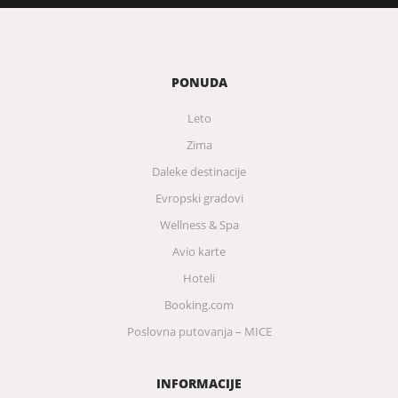
PONUDA
Leto
Zima
Daleke destinacije
Evropski gradovi
Wellness & Spa
Avio karte
Hoteli
Booking.com
Poslovna putovanja – MICE
INFORMACIJE