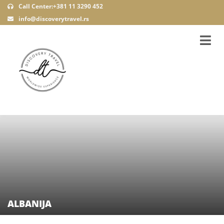
Call Center:+381 11 3290 452
info@discoverytravel.rs
ALBANIJA