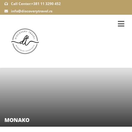
Call Center:+381 11 3290 452
info@discoverytravel.rs
MONAKO