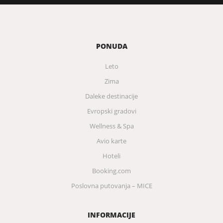
PONUDA
Leto
Zima
Daleke destinacije
Evropski gradovi
Wellness & Spa
Avio karte
Hoteli
Booking.com
Poslovna putovanja – MICE
INFORMACIJE