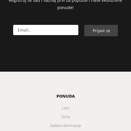
Registruj se sad i saznaj prvi za popuste i naše eksluzivne
ponude!
PONUDA
Leto
Zima
Daleke destinacije