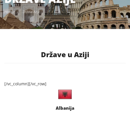
Home
//
Države Azije
Države u Aziji
[/vc_column][/vc_row]
Albanija