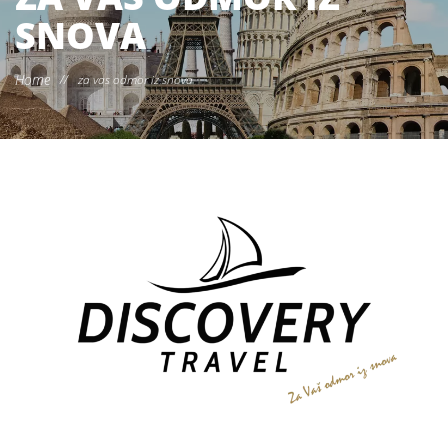
SNOVA
Home
//
za vas odmor iz snova