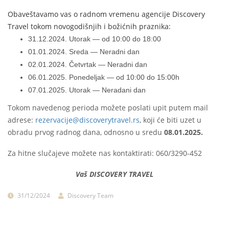
Obaveštavamo vas o radnom vremenu agencije Discovery
Travel tokom novogodišnjih i božićnih praznika:
31.12.2024. Utorak — od 10:00 do 18:00
01.01.2024. Sreda — Neradni dan
02.01.2024. Četvrtak — Neradni dan
06.01.2025. Ponedeljak — od 10:00 do 15:00h
07.01.2025. Utorak — Neradani dan
Tokom navedenog perioda možete poslati upit putem mail
adrese:
rezervacije@discoverytravel.rs
, koji će biti uzet u
obradu prvog radnog dana, odnosno u sredu
08.01.2025.
Za hitne slučajeve možete nas kontaktirati: 060/3290-452
Vaš DISCOVERY TRAVEL
31/12/2024
Discovery Team