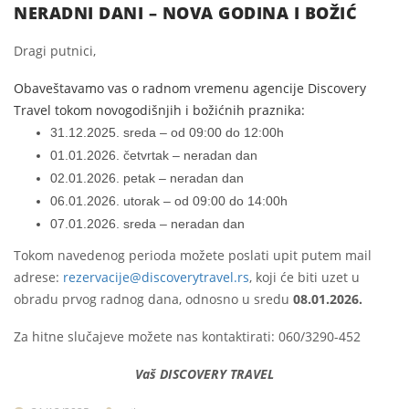
NERADNI DANI – NOVA GODINA I BOŽIĆ
Dragi putnici,
Obaveštavamo vas o radnom vremenu agencije Discovery
Travel tokom novogodišnjih i božićnih praznika:
31.12.2025. sreda – od 09:00 do 12:00h
01.01.2026. četvrtak – neradan dan
02.01.2026. petak – neradan dan
06.01.2026. utorak – od 09:00 do 14:00h
07.01.2026. sreda – neradan dan
Tokom navedenog perioda možete poslati upit putem mail
adrese:
rezervacije@discoverytravel.rs
, koji će biti uzet u
obradu prvog radnog dana, odnosno u sredu
08.01.2026.
Za hitne slučajeve možete nas kontaktirati: 060/3290-452
Vaš DISCOVERY TRAVEL