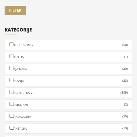
BOMO PALMARIVA BEACH HOTEL ****+
7/10/14 NOĆI
Departure
Evia island, Eretria 340 08, Грчка
KATEGORIJE
(50)
ADULTS ONLY
(1)
AFITOS
(20)
AJA NAPA
(23)
ALANJA
(389)
ALL INCLUSIVE
(2)
AMULJANI
(20)
ANDALUZIJA
(19)
ANTALIJA