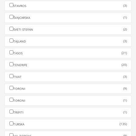
(3)
STAVROS
(1)
ŠVAJCARSKA
(2)
SVETI STEFAN
(3)
TAJLAND
(21)
TASOS
(20)
TENERIFE
(3)
TIVAT
(9)
TORONI
(1)
TORONI
(1)
TRIPITI
(135)
TURSKA
(9)