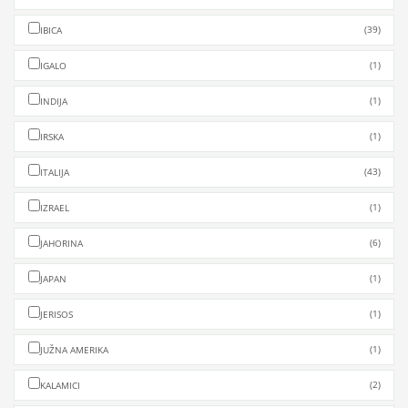
(39)
IBICA
(1)
IGALO
(1)
INDIJA
(1)
IRSKA
(43)
ITALIJA
(1)
IZRAEL
(6)
JAHORINA
(1)
JAPAN
(1)
JERISOS
(1)
JUŽNA AMERIKA
(2)
KALAMICI