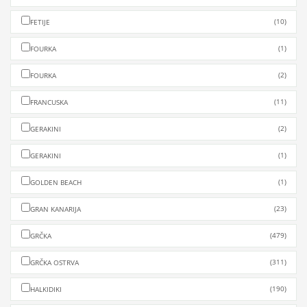
(10)
FETIJE
(1)
FOURKA
(2)
FOURKA
(11)
FRANCUSKA
(2)
GERAKINI
(1)
GERAKINI
(1)
GOLDEN BEACH
(23)
GRAN KANARIJA
(479)
GRČKA
(311)
GRČKA OSTRVA
(190)
HALKIDIKI