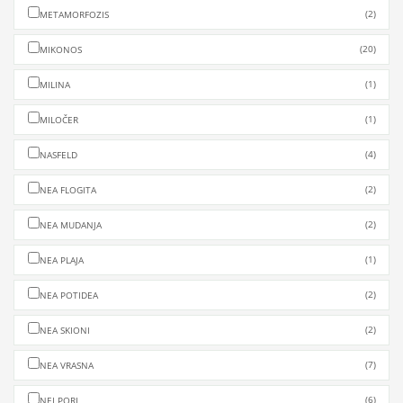
(2)
METAMORFOZIS
(20)
MIKONOS
(1)
MILINA
(1)
MILOČER
(4)
NASFELD
(2)
NEA FLOGITA
(2)
NEA MUDANJA
(1)
NEA PLAJA
(2)
NEA POTIDEA
(2)
NEA SKIONI
(7)
NEA VRASNA
(6)
NEI PORI