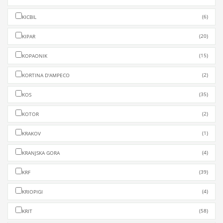
(6)
KICBIL
(20)
KIPAR
(15)
KOPAONIK
(2)
KORTINA D'AMPECO
(35)
KOS
(2)
KOTOR
(1)
KRAKOV
(4)
KRANJSKA GORA
(39)
KRF
(4)
KRIOPIGI
(58)
KRIT