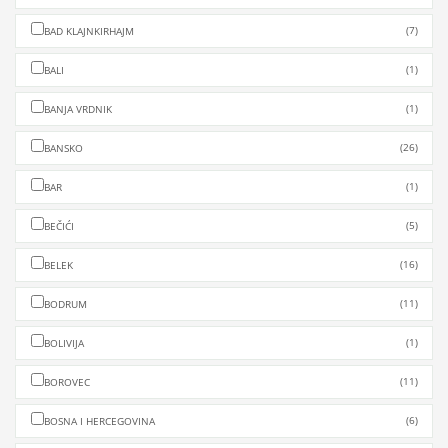
(7)
BAD KLAJNKIRHAJM
(1)
BALI
(1)
BANJA VRDNIK
(26)
BANSKO
(1)
BAR
(5)
BEČIĆI
(16)
BELEK
(11)
BODRUM
(1)
BOLIVIJA
(11)
BOROVEC
(6)
BOSNA I HERCEGOVINA