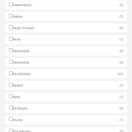
(5)
PAMPOROVO
(7)
PARGA
(2)
PASSO TONALE
(1)
PEFKI
(5)
PEFKOHORI
(2)
PEFKOHORI
(22)
PELOPONEZ
(1)
PERAST
(1)
PERU
(3)
PETROVAC
(1)
PILION
(7)
POLIHRONO