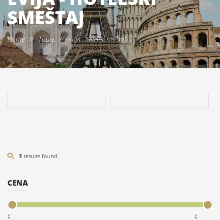
SMEŠTAJ
Home
Tours
//
//
Evija - hotelski smeštaj
1
results found.
CENA
€
€