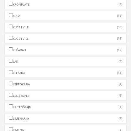
(4)
KRONPLATZ
(19)
KUBA
(50)
KUĆE I VILE
(12)
KUĆE I VILE
(12)
KUŠADASI
(3)
LASI
(13)
LEFKADA
(4)
LEPTOKARIA
(2)
LES 2 ALPES
(1)
LIHTENŠTAJN
(2)
LIMENARIJA
(5)
LIMENAS