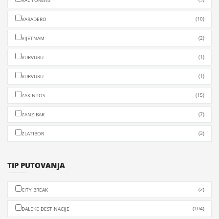
VAL TORENS
(10)
VARADERO
(2)
VIJETNAM
(1)
VURVURU
(1)
VURVURU
(15)
ZAKINTOS
(7)
ZANZIBAR
(3)
ZLATIBOR
TIP PUTOVANJA
(2)
CITY BREAK
(104)
DALEKE DESTINACIJE