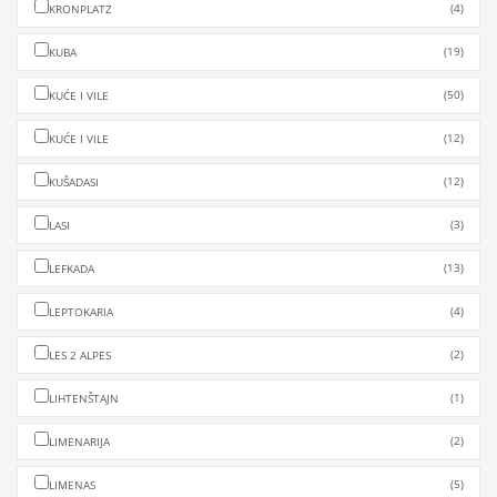
(4)
KRONPLATZ
(19)
KUBA
(50)
KUĆE I VILE
(12)
KUĆE I VILE
(12)
KUŠADASI
(3)
LASI
(13)
LEFKADA
(4)
LEPTOKARIA
(2)
LES 2 ALPES
(1)
LIHTENŠTAJN
(2)
LIMENARIJA
(5)
LIMENAS