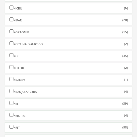
(6)
KICBIL
(20)
KIPAR
(15)
KOPAONIK
(2)
KORTINA D'AMPECO
(35)
KOS
(2)
KOTOR
(1)
KRAKOV
(4)
KRANJSKA GORA
(39)
KRF
(4)
KRIOPIGI
(58)
KRIT