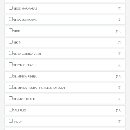
(9)
NEOS MARMARAS
(2)
NEOS MARMARAS
(10)
NIDRI
(6)
NIKITI
(7)
NOVA GODINA 2020
(2)
OFRYNIO BEACH
(14)
OLIMPSKA REGIJA
(2)
OLIMPSKA REGIJA - HOTELSKI SMEŠTAJ
(3)
OLYMPIC BEACH
(11)
PALERMO
(2)
PALJURI