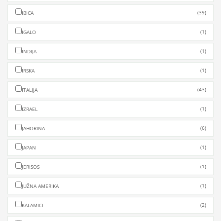
(39)
IBICA
(1)
IGALO
(1)
INDIJA
(1)
IRSKA
(43)
ITALIJA
(1)
IZRAEL
(6)
JAHORINA
(1)
JAPAN
(1)
JERISOS
(1)
JUŽNA AMERIKA
(2)
KALAMICI