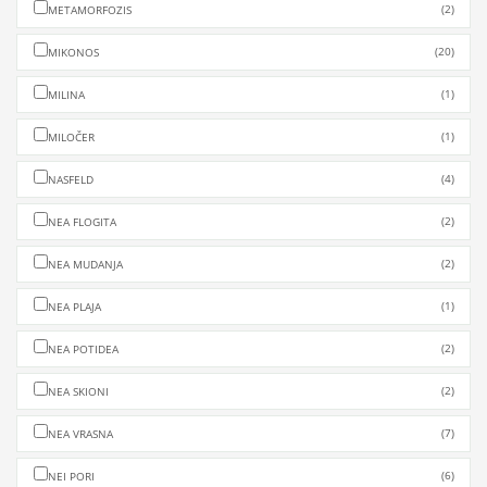
(2)
METAMORFOZIS
(20)
MIKONOS
(1)
MILINA
(1)
MILOČER
(4)
NASFELD
(2)
NEA FLOGITA
(2)
NEA MUDANJA
(1)
NEA PLAJA
(2)
NEA POTIDEA
(2)
NEA SKIONI
(7)
NEA VRASNA
(6)
NEI PORI