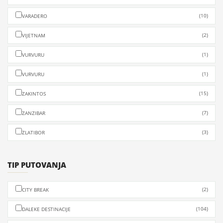
(10)
VARADERO
(2)
VIJETNAM
(1)
VURVURU
(1)
VURVURU
(15)
ZAKINTOS
(7)
ZANZIBAR
(3)
ZLATIBOR
TIP PUTOVANJA
(2)
CITY BREAK
(104)
DALEKE DESTINACIJE