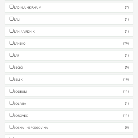
(7)
BAD KLAJNKIRHAJM
(1)
BALI
(1)
BANJA VRDNIK
(26)
BANSKO
(1)
BAR
(5)
BEČIĆI
(16)
BELEK
(11)
BODRUM
(1)
BOLIVIJA
(11)
BOROVEC
(6)
BOSNA I HERCEGOVINA