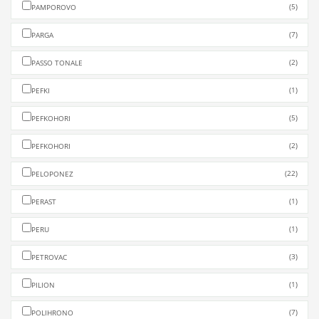
(5)
PAMPOROVO
(7)
PARGA
(2)
PASSO TONALE
(1)
PEFKI
(5)
PEFKOHORI
(2)
PEFKOHORI
(22)
PELOPONEZ
(1)
PERAST
(1)
PERU
(3)
PETROVAC
(1)
PILION
(7)
POLIHRONO