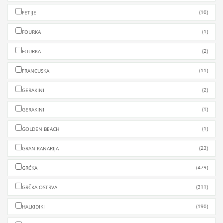
(10)
FETIJE
(1)
FOURKA
(2)
FOURKA
(11)
FRANCUSKA
(2)
GERAKINI
(1)
GERAKINI
(1)
GOLDEN BEACH
(23)
GRAN KANARIJA
(479)
GRČKA
(311)
GRČKA OSTRVA
(190)
HALKIDIKI