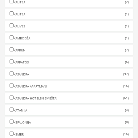
(2)
KALITEA
(1)
KALITEA
(1)
KALIVES
(1)
KAMBODŽA
(7)
KAPRUN
(6)
KARPATOS
(97)
KASANDRA
(16)
KASANDRA APARTMANI
(61)
KASANDRA HOTELSKI SMEŠTAJ
(4)
KATANIJA
(8)
KEFALONIJA
(16)
KEMER