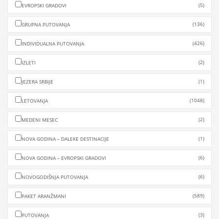
(5)
EVROPSKI GRADOVI
(136)
GRUPNA PUTOVANJA
(426)
INDIVIDUALNA PUTOVANJA
(2)
IZLETI
(1)
JEZERA SRBIJE
(1048)
LETOVANJA
(2)
MEDENI MESEC
(1)
NOVA GODINA – DALEKE DESTINACIJE
(6)
NOVA GODINA – EVROPSKI GRADOVI
(6)
NOVOGODIŠNJA PUTOVANJA
(589)
PAKET ARANŽMANI
(3)
PUTOVANJA