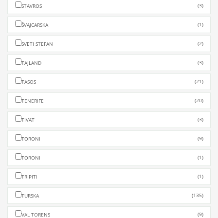
(3)
STAVROS
(1)
ŠVAJCARSKA
(2)
SVETI STEFAN
(3)
TAJLAND
(21)
TASOS
(20)
TENERIFE
(3)
TIVAT
(9)
TORONI
(1)
TORONI
(1)
TRIPITI
(135)
TURSKA
(9)
VAL TORENS