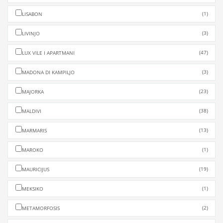
(1)
LISABON
(3)
LIVINJO
(47)
LUX VILE I APARTMANI
(3)
MADONA DI KAMPILJO
(23)
MAJORKA
(38)
MALDIVI
(13)
MARMARIS
(1)
MAROKO
(19)
MAURICIJUS
(1)
MEKSIKO
(2)
METAMORFOSIS