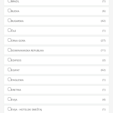
(1)
BRAZIL
(6)
BUDVA
(42)
BUGARSKA
(1)
ČILE
(27)
CRNA GORA
(11)
DOMINIKANSKA REPUBLIKA
(2)
EDIPSOS
(62)
EGIPAT
(1)
ENGLESKA
(1)
ERETRIA
(4)
EVIJA
(1)
EVIJA - HOTELSKI SMEŠTAJ