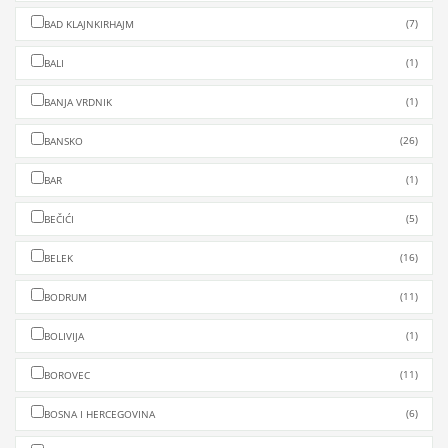
(7)
BAD KLAJNKIRHAJM
(1)
BALI
(1)
BANJA VRDNIK
(26)
BANSKO
(1)
BAR
(5)
BEČIĆI
(16)
BELEK
(11)
BODRUM
(1)
BOLIVIJA
(11)
BOROVEC
(6)
BOSNA I HERCEGOVINA