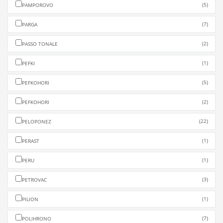
(5)
PAMPOROVO
(7)
PARGA
(2)
PASSO TONALE
(1)
PEFKI
(5)
PEFKOHORI
(2)
PEFKOHORI
(22)
PELOPONEZ
(1)
PERAST
(1)
PERU
(3)
PETROVAC
(1)
PILION
(7)
POLIHRONO