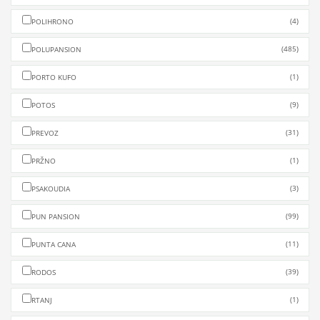
(4)
POLIHRONO
(485)
POLUPANSION
(1)
PORTO KUFO
(9)
POTOS
(31)
PREVOZ
(1)
PRŽNO
(3)
PSAKOUDIA
(99)
PUN PANSION
(11)
PUNTA CANA
(39)
RODOS
(1)
RTANJ