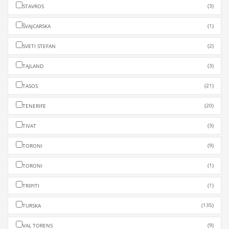
(3)
STAVROS
(1)
ŠVAJCARSKA
(2)
SVETI STEFAN
(3)
TAJLAND
(21)
TASOS
(20)
TENERIFE
(3)
TIVAT
(9)
TORONI
(1)
TORONI
(1)
TRIPITI
(135)
TURSKA
(9)
VAL TORENS