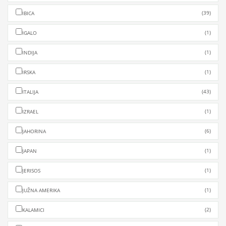
(39)
IBICA
(1)
IGALO
(1)
INDIJA
(1)
IRSKA
(43)
ITALIJA
(1)
IZRAEL
(6)
JAHORINA
(1)
JAPAN
(1)
JERISOS
(1)
JUŽNA AMERIKA
(2)
KALAMICI