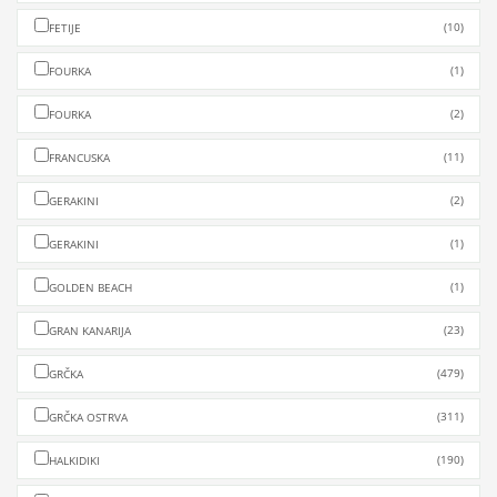
(10)
FETIJE
(1)
FOURKA
(2)
FOURKA
(11)
FRANCUSKA
(2)
GERAKINI
(1)
GERAKINI
(1)
GOLDEN BEACH
(23)
GRAN KANARIJA
(479)
GRČKA
(311)
GRČKA OSTRVA
(190)
HALKIDIKI