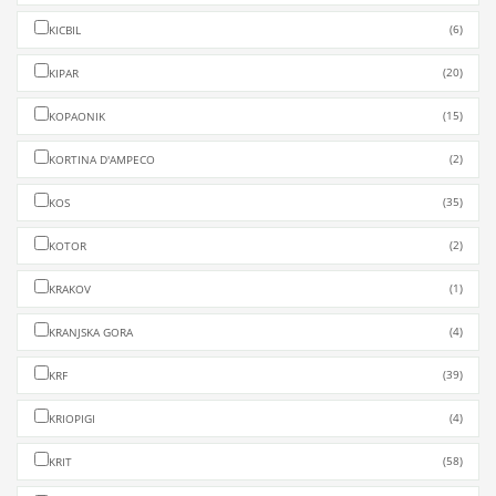
(6)
KICBIL
(20)
KIPAR
(15)
KOPAONIK
(2)
KORTINA D'AMPECO
(35)
KOS
(2)
KOTOR
(1)
KRAKOV
(4)
KRANJSKA GORA
(39)
KRF
(4)
KRIOPIGI
(58)
KRIT