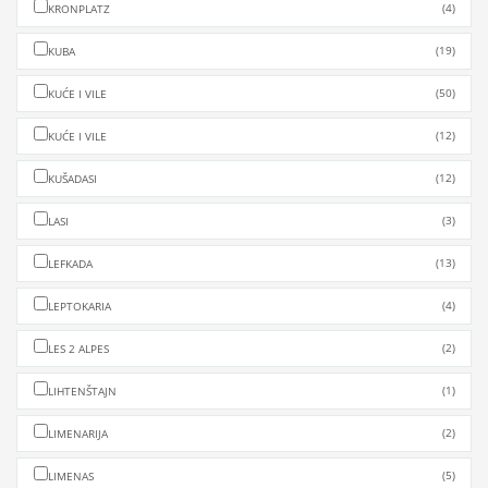
(4)
KRONPLATZ
(19)
KUBA
(50)
KUĆE I VILE
(12)
KUĆE I VILE
(12)
KUŠADASI
(3)
LASI
(13)
LEFKADA
(4)
LEPTOKARIA
(2)
LES 2 ALPES
(1)
LIHTENŠTAJN
(2)
LIMENARIJA
(5)
LIMENAS