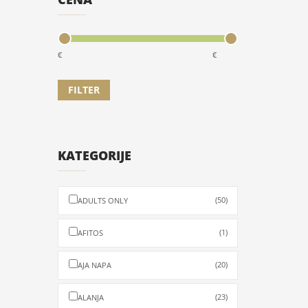
€
€
KATEGORIJE
(50)
ADULTS ONLY
 Грчка
(1)
AFITOS
(20)
AJA NAPA
(23)
ALANJA