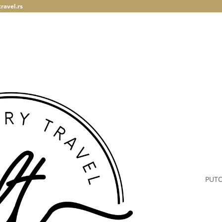
ravel.rs
PUT