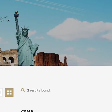
2
results found.
CENA