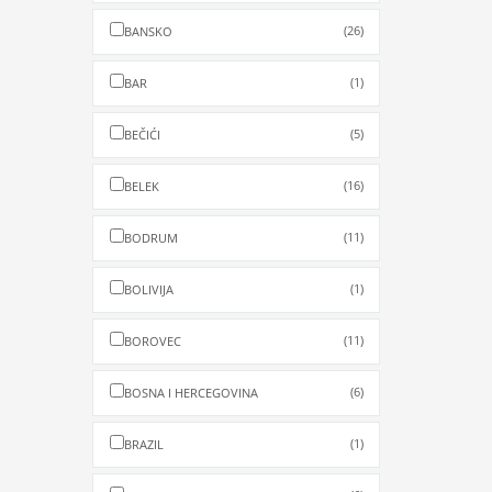
(26)
BANSKO
(1)
BAR
(5)
BEČIĆI
(16)
BELEK
(11)
BODRUM
(1)
BOLIVIJA
(11)
BOROVEC
(6)
BOSNA I HERCEGOVINA
(1)
BRAZIL