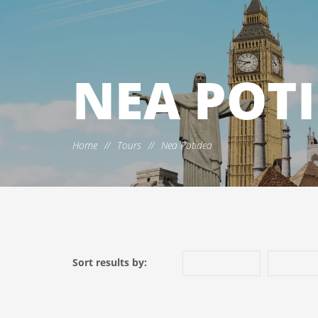
NEA POT
Home
//
Tours
//
Nea Potidea
Sort results by: