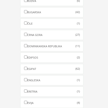
(6)
BUDVA
(42)
BUGARSKA
(1)
ČILE
(27)
CRNA GORA
(11)
DOMINIKANSKA REPUBLIKA
(2)
EDIPSOS
(62)
EGIPAT
(1)
ENGLESKA
(1)
ERETRIA
(4)
EVIJA