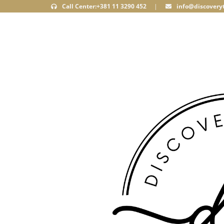
Call Center:+381 11 3290 452
|
info@discoveryt