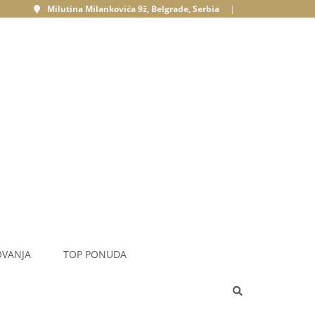
Milutina Milankovića 9ž, Belgrade, Serbia
|
OVANJA
TOP PONUDA