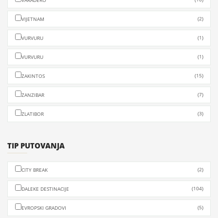
VARADERO
(2)
VIJETNAM
(1)
VURVURU
(1)
VURVURU
(15)
ZAKINTOS
(7)
ZANZIBAR
(3)
ZLATIBOR
TIP PUTOVANJA
(2)
CITY BREAK
(104)
DALEKE DESTINACIJE
(5)
EVROPSKI GRADOVI