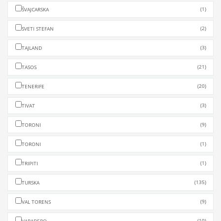
(1)
ŠVAJCARSKA
(2)
SVETI STEFAN
(3)
TAJLAND
(21)
TASOS
(20)
TENERIFE
(3)
TIVAT
(9)
TORONI
(1)
TORONI
(1)
TRIPITI
(135)
TURSKA
(9)
VAL TORENS
(10)