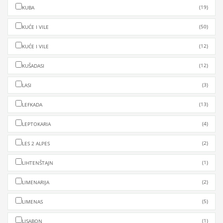
(19)
KUBA
(50)
KUĆE I VILE
(12)
KUĆE I VILE
(12)
KUŠADASI
(3)
LASI
(13)
LEFKADA
(4)
LEPTOKARIA
(2)
LES 2 ALPES
(1)
LIHTENŠTAJN
(2)
LIMENARIJA
(5)
LIMENAS
(1)
LISABON