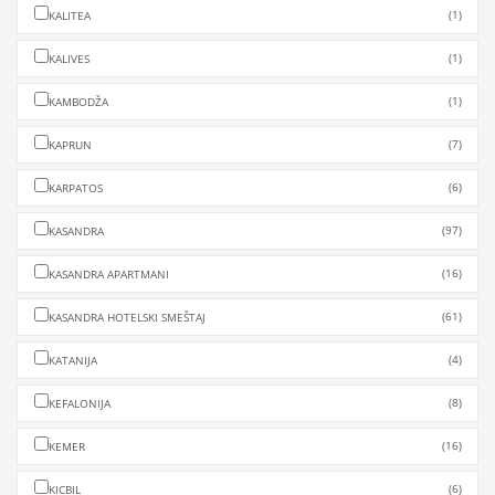
(1)
KALITEA
(1)
KALIVES
(1)
KAMBODŽA
(7)
KAPRUN
(6)
KARPATOS
(97)
KASANDRA
(16)
KASANDRA APARTMANI
(61)
KASANDRA HOTELSKI SMEŠTAJ
(4)
KATANIJA
(8)
KEFALONIJA
(16)
KEMER
(6)
KICBIL