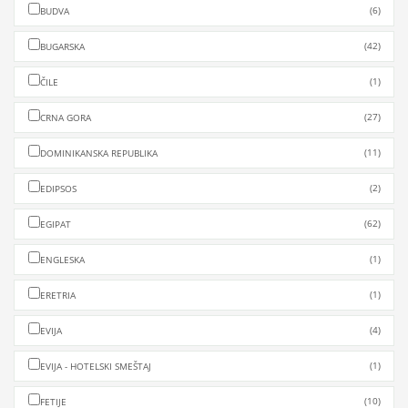
(6)
BUDVA
(42)
BUGARSKA
(1)
ČILE
(27)
CRNA GORA
(11)
DOMINIKANSKA REPUBLIKA
(2)
EDIPSOS
(62)
EGIPAT
(1)
ENGLESKA
(1)
ERETRIA
(4)
EVIJA
(1)
EVIJA - HOTELSKI SMEŠTAJ
(10)
FETIJE