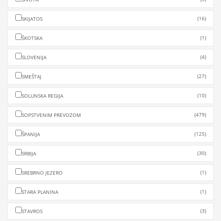
(16)
SKIJATOS
(1)
ŠKOTSKA
(4)
SLOVENIJA
(27)
SMEŠTAJ
(10)
SOLUNSKA REGIJA
(479)
SOPSTVENIM PREVOZOM
(125)
ŠPANIJA
(30)
SRBIJA
(1)
SREBRNO JEZERO
(1)
STARA PLANINA
(3)
STAVROS