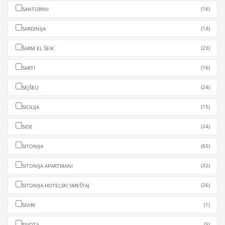
(16)
SANTORINI
(14)
SARDINIJA
(23)
ŠARM EL ŠEIK
(16)
SARTI
(24)
SEJŠELI
(15)
SICILIJA
(24)
SIDE
(65)
SITONIJA
(32)
SITONIJA APARTMANI
(26)
SITONIJA HOTELSKI SMEŠTAJ
(1)
SIVIRI
(5)
SIVOTA