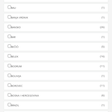
(1)
BALI
(1)
BANJA VRDNIK
(26)
BANSKO
(1)
BAR
(5)
BEČIĆI
(16)
BELEK
(11)
BODRUM
(1)
BOLIVIJA
(11)
BOROVEC
(6)
BOSNA I HERCEGOVINA
(1)
BRAZIL