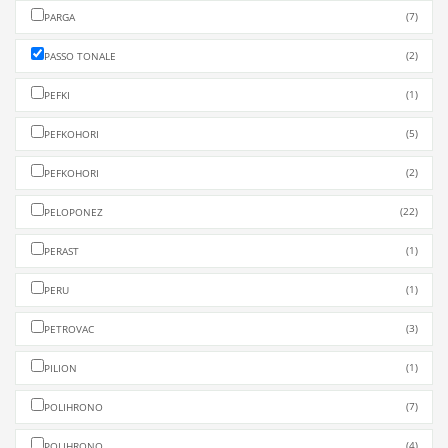
(7)
PARGA
(2)
PASSO TONALE
(1)
PEFKI
(5)
PEFKOHORI
(2)
PEFKOHORI
(22)
PELOPONEZ
(1)
PERAST
(1)
PERU
(3)
PETROVAC
(1)
PILION
(7)
POLIHRONO
(4)
POLIHRONO