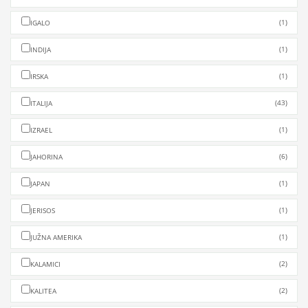
(1)
IGALO
(1)
INDIJA
(1)
IRSKA
(43)
ITALIJA
(1)
IZRAEL
(6)
JAHORINA
(1)
JAPAN
(1)
JERISOS
(1)
JUŽNA AMERIKA
(2)
KALAMICI
(2)
KALITEA