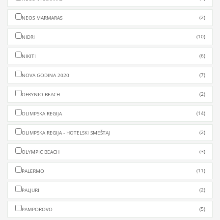
(2)
NEOS MARMARAS
(10)
NIDRI
(6)
NIKITI
(7)
NOVA GODINA 2020
(2)
OFRYNIO BEACH
(14)
OLIMPSKA REGIJA
(2)
OLIMPSKA REGIJA - HOTELSKI SMEŠTAJ
(3)
OLYMPIC BEACH
(11)
PALERMO
(2)
PALJURI
(5)
PAMPOROVO