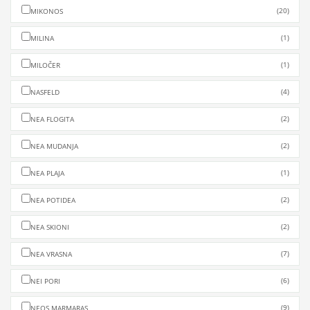
(20)
MIKONOS
(1)
MILINA
(1)
MILOČER
(4)
NASFELD
(2)
NEA FLOGITA
(2)
NEA MUDANJA
(1)
NEA PLAJA
(2)
NEA POTIDEA
(2)
NEA SKIONI
(7)
NEA VRASNA
(6)
NEI PORI
(9)
NEOS MARMARAS