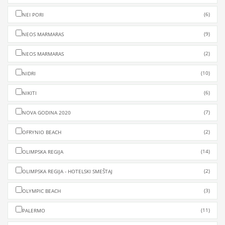
(6)
NEI PORI
(9)
NEOS MARMARAS
(2)
NEOS MARMARAS
(10)
NIDRI
(6)
NIKITI
(7)
NOVA GODINA 2020
(2)
OFRYNIO BEACH
(14)
OLIMPSKA REGIJA
(2)
OLIMPSKA REGIJA - HOTELSKI SMEŠTAJ
(3)
OLYMPIC BEACH
(11)
PALERMO