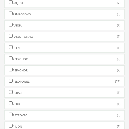
(2)
PALJURI
(5)
PAMPOROVO
(7)
PARGA
(2)
PASSO TONALE
(1)
PEFKI
(5)
PEFKOHORI
(2)
PEFKOHORI
(22)
PELOPONEZ
(1)
PERAST
(1)
PERU
(3)
PETROVAC
(1)
PILION