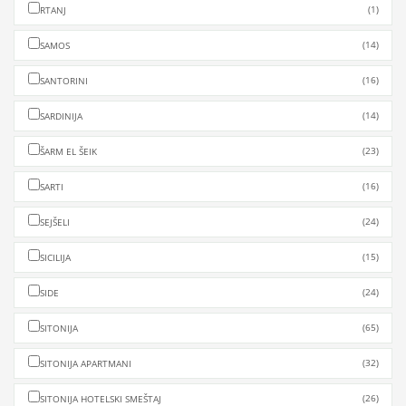
(1)
RTANJ
(14)
SAMOS
(16)
SANTORINI
(14)
SARDINIJA
(23)
ŠARM EL ŠEIK
(16)
SARTI
(24)
SEJŠELI
(15)
SICILIJA
(24)
SIDE
(65)
SITONIJA
(32)
SITONIJA APARTMANI
(26)
SITONIJA HOTELSKI SMEŠTAJ