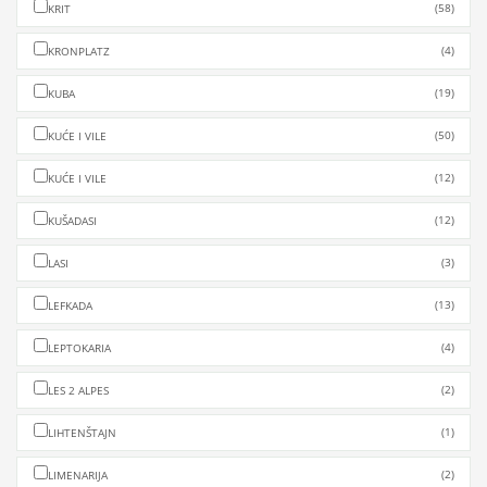
(58)
KRIT
(4)
KRONPLATZ
(19)
KUBA
(50)
KUĆE I VILE
(12)
KUĆE I VILE
(12)
KUŠADASI
(3)
LASI
(13)
LEFKADA
(4)
LEPTOKARIA
(2)
LES 2 ALPES
(1)
LIHTENŠTAJN
(2)
LIMENARIJA