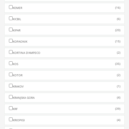
(16)
KEMER
(6)
KICBIL
(20)
KIPAR
(15)
KOPAONIK
(2)
KORTINA D'AMPECO
(35)
KOS
(2)
KOTOR
(1)
KRAKOV
(4)
KRANJSKA GORA
(39)
KRF
(4)
KRIOPIGI