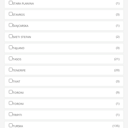
(1)
STARA PLANINA
(3)
STAVROS
(1)
ŠVAJCARSKA
(2)
SVETI STEFAN
(3)
TAJLAND
(21)
TASOS
(20)
TENERIFE
(3)
TIVAT
(9)
TORONI
(1)
TORONI
(1)
TRIPITI
(135)
TURSKA