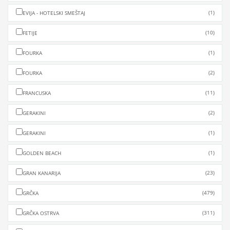
(1)
EVIJA - HOTELSKI SMEŠTAJ
(10)
FETIJE
(1)
FOURKA
(2)
FOURKA
(11)
FRANCUSKA
(2)
GERAKINI
(1)
GERAKINI
(1)
GOLDEN BEACH
(23)
GRAN KANARIJA
(479)
GRČKA
(311)
GRČKA OSTRVA