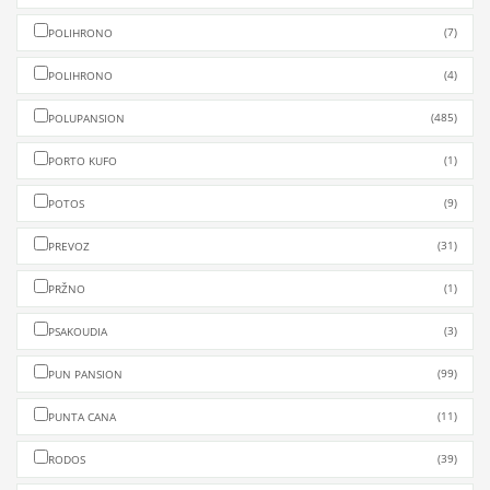
(7)
POLIHRONO
(4)
POLIHRONO
(485)
POLUPANSION
(1)
PORTO KUFO
(9)
POTOS
(31)
PREVOZ
(1)
PRŽNO
(3)
PSAKOUDIA
(99)
PUN PANSION
(11)
PUNTA CANA
(39)
RODOS