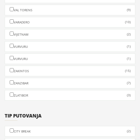
(9)
VAL TORENS
(10)
VARADERO
(2)
VIJETNAM
(1)
VURVURU
(1)
VURVURU
(15)
ZAKINTOS
(7)
ZANZIBAR
(3)
ZLATIBOR
TIP PUTOVANJA
(2)
CITY BREAK