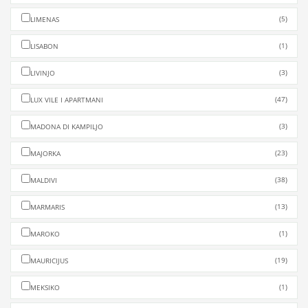
(5)
LIMENAS
(1)
LISABON
(3)
LIVINJO
(47)
LUX VILE I APARTMANI
(3)
MADONA DI KAMPILJO
(23)
MAJORKA
(38)
MALDIVI
(13)
MARMARIS
(1)
MAROKO
(19)
MAURICIJUS
(1)
MEKSIKO