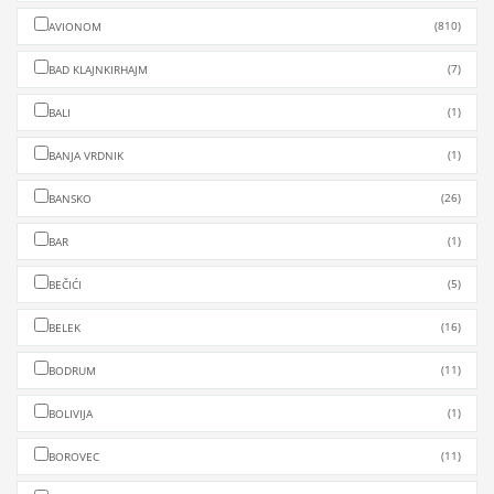
(810)
AVIONOM
(7)
BAD KLAJNKIRHAJM
(1)
BALI
(1)
BANJA VRDNIK
(26)
BANSKO
(1)
BAR
(5)
BEČIĆI
(16)
BELEK
(11)
BODRUM
(1)
BOLIVIJA
(11)
BOROVEC