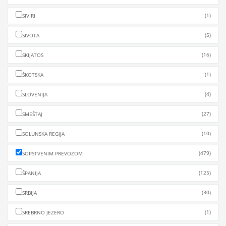
(1)
SIVIRI
(5)
SIVOTA
(16)
SKIJATOS
(1)
ŠKOTSKA
(4)
SLOVENIJA
(27)
SMEŠTAJ
(10)
SOLUNSKA REGIJA
(479)
SOPSTVENIM PREVOZOM
(125)
ŠPANIJA
(30)
SRBIJA
(1)
SREBRNO JEZERO