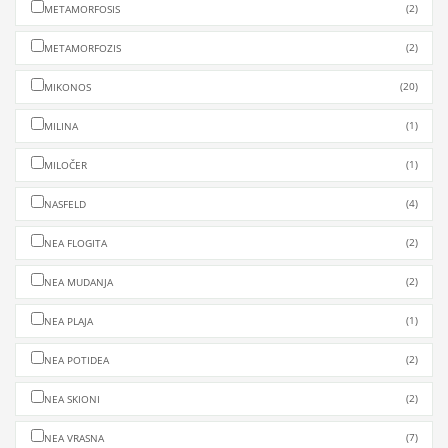
(2)
METAMORFOSIS
(2)
METAMORFOZIS
(20)
MIKONOS
(1)
MILINA
(1)
MILOČER
(4)
NASFELD
(2)
NEA FLOGITA
(2)
NEA MUDANJA
(1)
NEA PLAJA
(2)
NEA POTIDEA
(2)
NEA SKIONI
(7)
NEA VRASNA