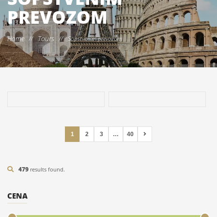
PREVOZOM
Home
Tours
//
//
Sopstvenim prevozom
1
2
3
…
40
479
results found.
CENA