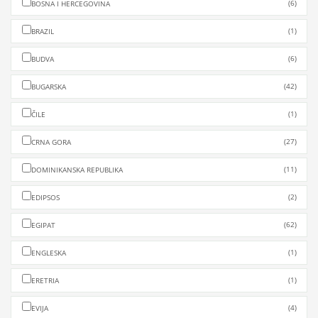
(6)
BOSNA I HERCEGOVINA
(1)
BRAZIL
(6)
BUDVA
(42)
BUGARSKA
(1)
ČILE
(27)
CRNA GORA
(11)
DOMINIKANSKA REPUBLIKA
(2)
EDIPSOS
(62)
EGIPAT
(1)
ENGLESKA
(1)
ERETRIA
(4)
EVIJA