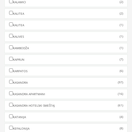
(2)
KALAMICI
(2)
KALITEA
(1)
KALITEA
(1)
KALIVES
(1)
KAMBODŽA
(7)
KAPRUN
(6)
KARPATOS
(97)
KASANDRA
(16)
KASANDRA APARTMANI
(61)
KASANDRA HOTELSKI SMEŠTAJ
(4)
KATANIJA
(8)
KEFALONIJA