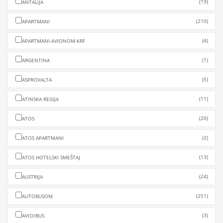
(19)
ANTALIJA
(210)
APARTMANI
(4)
APARTMANI-AVIONOM-KRF
(1)
ARGENTINA
(5)
ASPROVALTA
(11)
ATINSKA REGIJA
(20)
ATOS
(2)
ATOS APARTMANI
(13)
ATOS HOTELSKI SMEŠTAJ
(24)
AUSTRIJA
(251)
AUTOBUSOM
(3)
AVIO/BUS