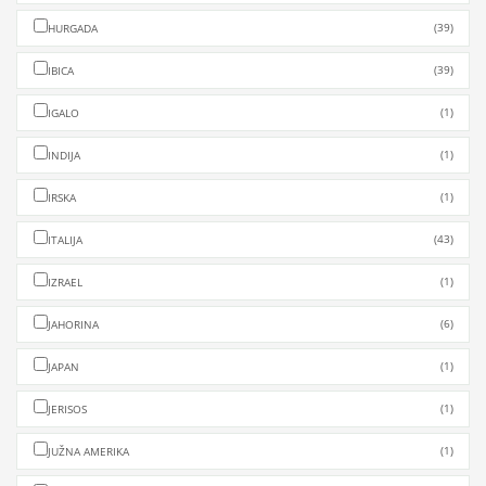
(39)
HURGADA
(39)
IBICA
(1)
IGALO
(1)
INDIJA
(1)
IRSKA
(43)
ITALIJA
(1)
IZRAEL
(6)
JAHORINA
(1)
JAPAN
(1)
JERISOS
(1)
JUŽNA AMERIKA