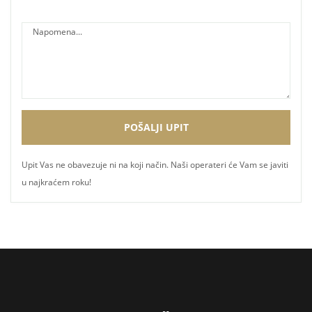
Upit Vas ne obavezuje ni na koji način. Naši operateri će Vam se javiti
u najkraćem roku!