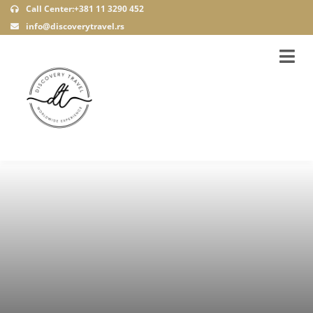
Call Center:+381 11 3290 452
info@discoverytravel.rs