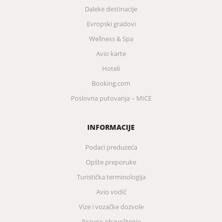
Daleke destinacije
Evropski gradovi
Wellness & Spa
Avio karte
Hoteli
Booking.com
Poslovna putovanja – MICE
INFORMACIJE
Podaci preduzeća
Opšte preporuke
Turistička terminologija
Avio vodič
Vize i vozačke dozvole
Pravno obaveštenje