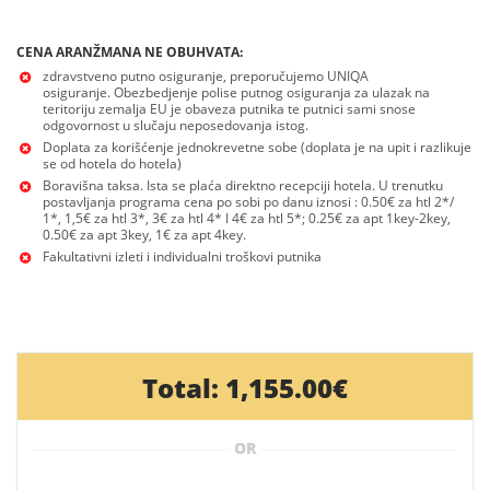
CENA ARANŽMANA NE OBUHVATA:
zdravstveno putno osiguranje, preporučujemo UNIQA
osiguranje. Obezbedjenje polise putnog osiguranja za ulazak na
teritoriju zemalja EU je obaveza putnika te putnici sami snose
odgovornost u slučaju neposedovanja istog.
Doplata za korišćenje jednokrevetne sobe (doplata je na upit i razlikuje
se od hotela do hotela)
Boravišna taksa. Ista se plaća direktno recepciji hotela. U trenutku
postavljanja programa cena po sobi po danu iznosi : 0.50€ za htl 2*/
1*, 1,5€ za htl 3*, 3€ za htl 4* I 4€ za htl 5*; 0.25€ za apt 1key-2key,
0.50€ za apt 3key, 1€ za apt 4key.
Fakultativni izleti i individualni troškovi putnika
Total:
1,155.00€
OR