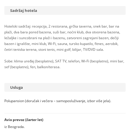
Sadržaj hotela
Hotelski sadržaj: recepcija, 2 restorana, grčka taverna, snek bar, bar na
plaži, dva bara pored bazena, suši bar, noćni klub, dva otvorena bazena,
ležaljke i suncobrani na plaži i bazenu, zatvoreni zagrejani bazen, dečiji
bazen i igralište, mini klub, Wi-Fi, sauna, tursko kupatilo, fitnes, aerobik,
četiri teniska terena, stoni tenis, mini golf, bilijar, TV/DVD sala.
Sobe: klima uređaj (besplatno), SAT TV, telefon, Wi-Fi (besplatno), mini bar,
sef (besplatno), fen, balkon/terasa.
Usluga
Polupansion (doručak i večera – samoposluživanje, izbor više jela).
Avio prevoz (čarter let)
iz Beograda.