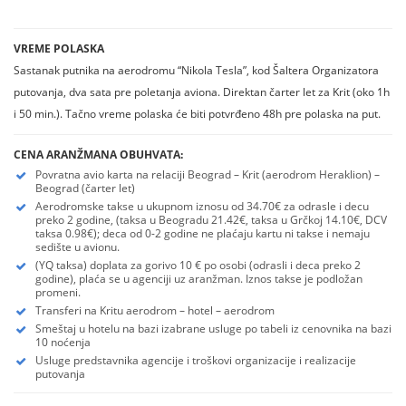
VREME POLASKA
Sastanak putnika na aerodromu “Nikola Tesla”, kod Šaltera Organizatora
putovanja, dva sata pre poletanja aviona. Direktan čarter let za Krit (oko 1h
i 50 min.). Tačno vreme polaska će biti potvrđeno 48h pre polaska na put.
CENA ARANŽMANA OBUHVATA:
Povratna avio karta na relaciji Beograd – Krit (aerodrom Heraklion) –
Beograd (čarter let)
Aerodromske takse u ukupnom iznosu od 34.70€ za odrasle i decu
preko 2 godine, (taksa u Beogradu 21.42€, taksa u Grčkoj 14.10€, DCV
taksa 0.98€); deca od 0-2 godine ne plaćaju kartu ni takse i nemaju
sedište u avionu.
(YQ taksa) doplata za gorivo 10 € po osobi (odrasli i deca preko 2
godine), plaća se u agenciji uz aranžman. Iznos takse je podložan
promeni.
Transferi na Kritu aerodrom – hotel – aerodrom
Smeštaj u hotelu na bazi izabrane usluge po tabeli iz cenovnika na bazi
10 noćenja
Usluge predstavnika agencije i troškovi organizacije i realizacije
putovanja