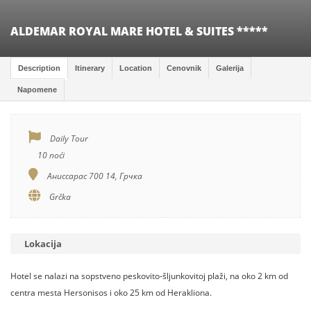
ALDEMAR ROYAL MARE HOTEL & SUITES *****
Description
Itinerary
Location
Cenovnik
Galerija
Napomene
Daily Tour
10 noći
Аниссарас 700 14, Грчка
Grčka
Lokacija
Hotel se nalazi na sopstveno peskovito-šljunkovitoj plaži, na oko 2 km od
centra mesta Hersonisos i oko 25 km od Herakliona.