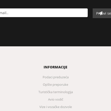
INFORMACIJE
Podaci preduzeća
Opšte preporuke
Turistička terminologija
Avio vodič
Vize i vozačke dozvole