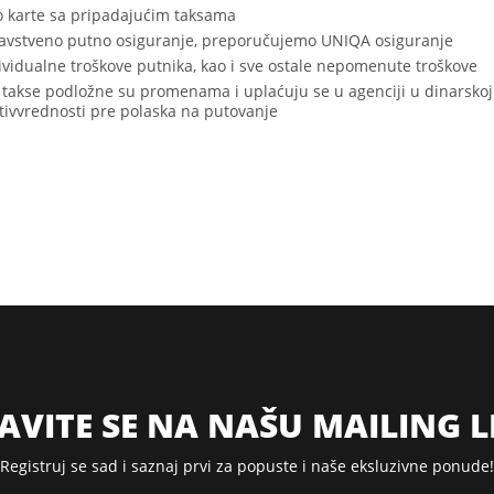
o karte sa pripadajućim taksama
avstveno putno osiguranje, preporučujemo UNIQA osiguranje
ividualne troškove putnika, kao i sve ostale nepomenute troškove
 takse podložne su promenama i uplaćuju se u agenciji u dinarskoj
tivvrednosti pre polaska na putovanje
JAVITE SE NA NAŠU MAILING L
Registruj se sad i saznaj prvi za popuste i naše eksluzivne ponude!