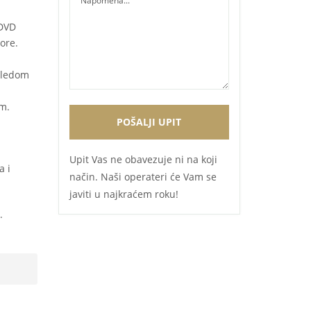
 DVD
more.
gledom
m.
Upit Vas ne obavezuje ni na koji
a i
način. Naši operateri će Vam se
javiti u najkraćem roku!
.