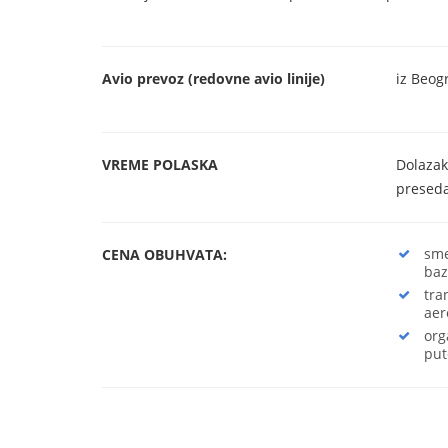
Avio prevoz (redovne avio linije)
iz Beog
VREME POLASKA
Dolazak
preseda
sme
CENA OBUHVATA:
baz
tra
ae
org
put