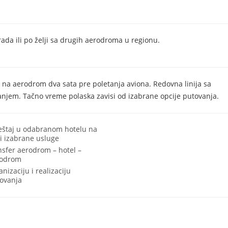
rada ili po želji sa drugih aerodroma u regionu.
 na aerodrom dva sata pre poletanja aviona. Redovna linija sa
njem. Tačno vreme polaska zavisi od izabrane opcije putovanja.
štaj u odabranom hotelu na
i izabrane usluge
nsfer aerodrom – hotel –
rodrom
anizaciju i realizaciju
ovanja