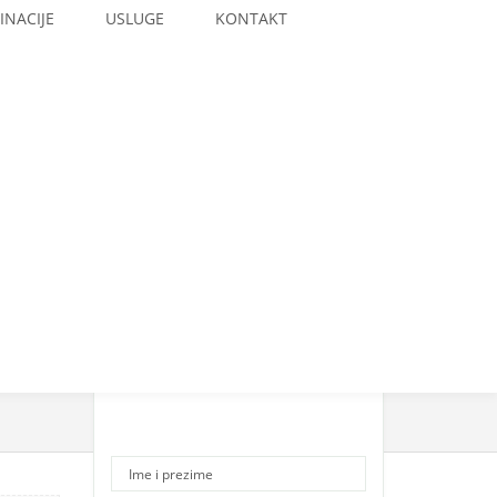
INACIJE
USLUGE
KONTAKT
Please Contact Us for
Price