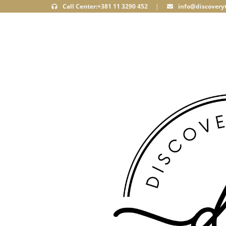
Call Center:+381 11 3290 452
|
info@discoveryt