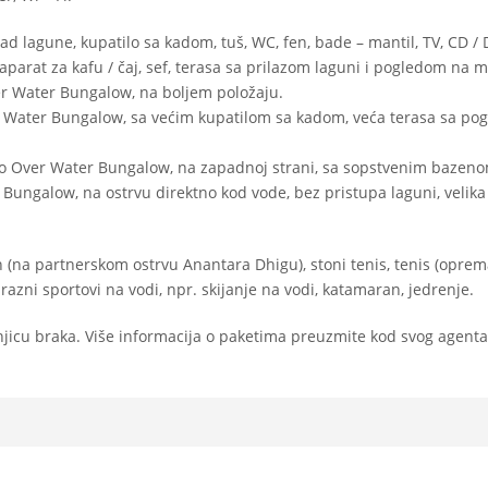
d lagune, kupatilo sa kadom, tuš, WC, fen, bade – mantil, TV, CD /
r, aparat za kafu / čaj, sef, terasa sa prilazom laguni i pogledom na 
r Water Bungalow, na boljem položaju.
 Water Bungalow, sa većim kupatilom sa kadom, veća terasa sa po
o Over Water Bungalow, na zapadnoj strani, sa sopstvenim bazeno
Bungalow, na ostrvu direktno kod vode, bez pristupa laguni, velika
n (na partnerskom ostrvu Anantara Dhigu), stoni tenis, tenis (oprem
 razni sportovi na vodi, npr. skijanje na vodi, katamaran, jedrenje.
jicu braka. Više informacija o paketima preuzmite kod svog agenta