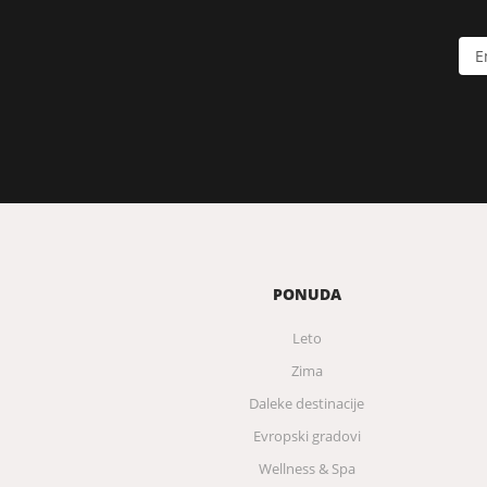
PONUDA
Leto
Zima
Daleke destinacije
Evropski gradovi
Wellness & Spa