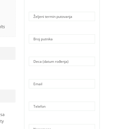
lts
 sa
ty