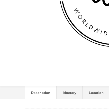
ANANTARA VELI MA
(ADULTS ONLY)
Description
Itinerary
Location