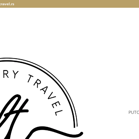
ravel.rs
PUT