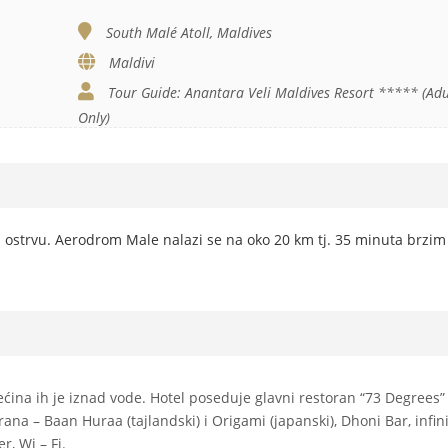
South Malé Atoll, Maldives
Maldivi
Tour Guide: Anantara Veli Maldives Resort ***** (Adu
Only)
 ostrvu. Aerodrom Male nalazi se na oko 20 km tj. 35 minuta brzim
ećina ih je iznad vode. Hotel poseduje glavni restoran “73 Degrees”
ana – Baan Huraa (tajlandski) i Origami (japanski), Dhoni Bar, infini
r, Wi – Fi.