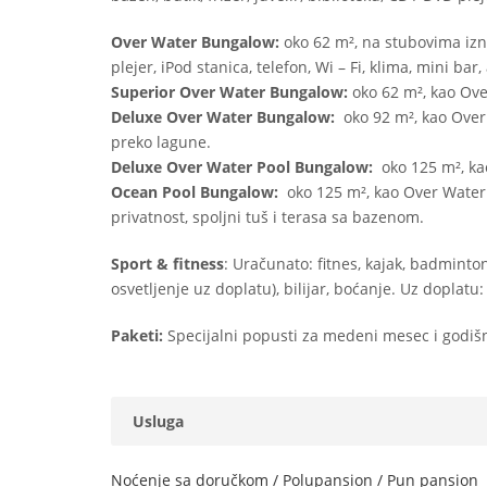
Over Water Bungalow:
oko 62 m², na stubovima izna
plejer, iPod stanica, telefon, Wi – Fi, klima, mini ba
Superior Over Water Bungalow:
oko 62 m², kao Ove
Deluxe Over Water Bungalow:
oko 92 m², kao Over
preko lagune.
Deluxe Over Water Pool Bungalow:
oko 125 m², ka
Ocean Pool Bungalow:
oko 125 m², kao Over Water 
privatnost, spoljni tuš i terasa sa bazenom.
Sport & fitness
: Uračunato: fitnes, kajak, badminto
osvetljenje uz doplatu), bilijar, boćanje. Uz doplatu:
Paketi:
Specijalni popusti za medeni mesec i godišn
Usluga
Noćenje sa doručkom / Polupansion / Pun pansion