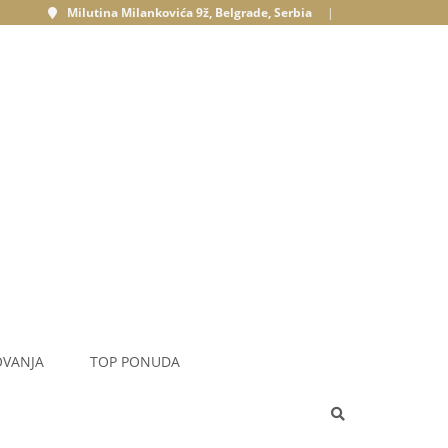
Milutina Milankovića 9ž, Belgrade, Serbia
|
OVANJA
TOP PONUDA