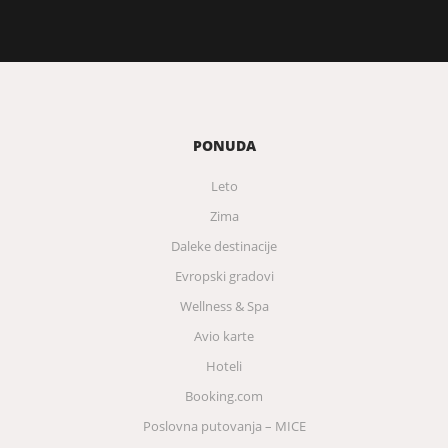
PONUDA
Leto
Zima
Daleke destinacije
Evropski gradovi
Wellness & Spa
Avio karte
Hoteli
Booking.com
Poslovna putovanja – MICE