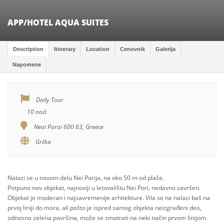
APP/HOTEL AQUA SUITES
Description
Itinerary
Location
Cenovnik
Galerija
Napomene
Daily Tour
10 noći
Neoi Poroi 600 63, Greece
Grčka
Nalazi se u novom delu Nei Porija, na oko 50 m od plaže.
Potpuno nov objekat, najnoviji u letovalištu Nei Pori, nedavno završen.
Objekat je moderan i najsavremenije arhitekture. Vila se ne nalazi baš na
prvoj liniji do mora, ali pošto je ispred samog objekta neizgrađeni deo,
odnosno zelena površina, može se smatrati na neki način prvom linijom.