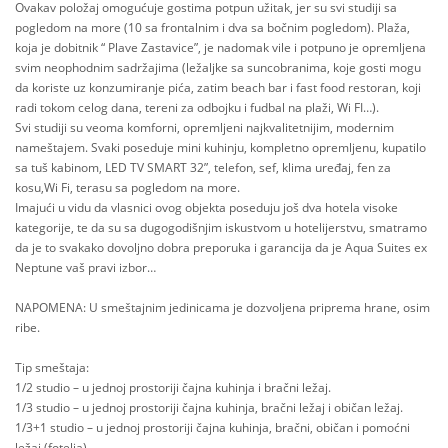
Ovakav položaj omogućuje gostima potpun užitak, jer su svi studiji sa
pogledom na more (10 sa frontalnim i dva sa bočnim pogledom). Plaža,
koja je dobitnik “ Plave Zastavice”, je nadomak vile i potpuno je opremljena
svim neophodnim sadržajima (ležaljke sa suncobranima, koje gosti mogu
da koriste uz konzumiranje pića, zatim beach bar i fast food restoran, koji
radi tokom celog dana, tereni za odbojku i fudbal na plaži, Wi FI…).
Svi studiji su veoma komforni, opremljeni najkvalitetnijim, modernim
nameštajem. Svaki poseduje mini kuhinju, kompletno opremljenu, kupatilo
sa tuš kabinom, LED TV SMART 32”, telefon, sef, klima uređaj, fen za
kosu,Wi Fi, terasu sa pogledom na more.
Imajući u vidu da vlasnici ovog objekta poseduju još dva hotela visoke
kategorije, te da su sa dugogodišnjim iskustvom u hotelijerstvu, smatramo
da je to svakako dovoljno dobra preporuka i garancija da je Aqua Suites ex
Neptune vaš pravi izbor…
NAPOMENA: U smeštajnim jedinicama je dozvoljena priprema hrane, osim
ribe.
Tip smeštaja:
1/2 studio – u jednoj prostoriji čajna kuhinja i bračni ležaj.
1/3 studio – u jednoj prostoriji čajna kuhinja, bračni ležaj i običan ležaj.
1/3+1 studio – u jednoj prostoriji čajna kuhinja, bračni, običan i pomoćni
ležaj (fotelja).