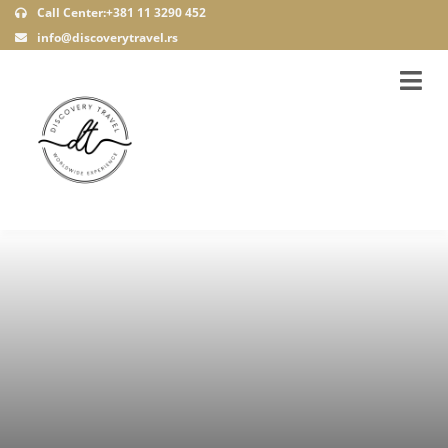
Call Center:+381 11 3290 452
info@discoverytravel.rs