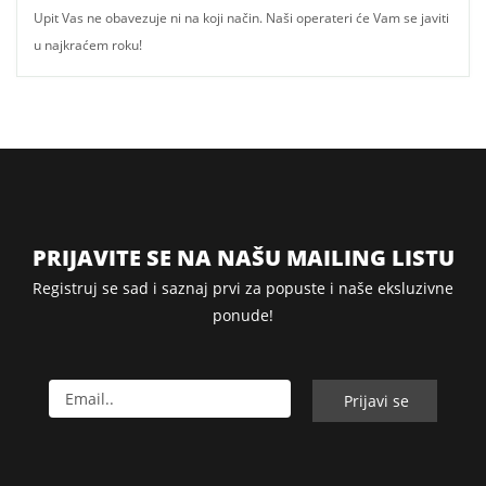
Upit Vas ne obavezuje ni na koji način. Naši operateri će Vam se javiti
u najkraćem roku!
PRIJAVITE SE NA NAŠU MAILING LISTU
Registruj se sad i saznaj prvi za popuste i naše eksluzivne
ponude!