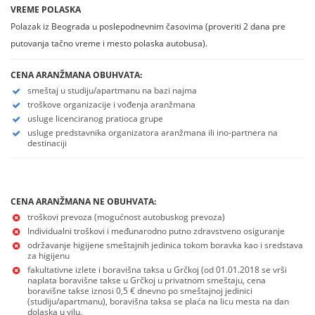
VREME POLASKA
Polazak iz Beograda u poslepodnevnim časovima (proveriti 2 dana pre
putovanja tačno vreme i mesto polaska autobusa).
CENA ARANŽMANA OBUHVATA:
smeštaj u studiju/apartmanu na bazi najma
troškove organizacije i vođenja aranžmana
usluge licenciranog pratioca grupe
usluge predstavnika organizatora aranžmana ili ino-partnera na
destinaciji
CENA ARANŽMANA NE OBUHVATA:
troškovi prevoza (mogućnost autobuskog prevoza)
Individualni troškovi i međunarodno putno zdravstveno osiguranje
održavanje higijene smeštajnih jedinica tokom boravka kao i sredstava
za higijenu
fakultativne izlete i boravišna taksa u Grčkoj (od 01.01.2018 se vrši
naplata boravišne takse u Grčkoj u privatnom smeštaju, cena
boravišne takse iznosi 0,5 € dnevno po smeštajnoj jedinici
(studiju/apartmanu), boravišna taksa se plaća na licu mesta na dan
dolaska u vilu.