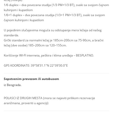
1/6 duplex – dva povezana studija (1/3 PM+1/3 BT), svaki sa svojom čajnom
kuhinjom i kupatilom
1/6+1 duplex – dva povezana studija (1/3+1 PM+1/3 BT), svaki sa svojom
čajnom kuhinjom i kupatilom
U pojedinim slučajevima moguća su odstupanja mera ležaja od našeg
standarda.
Grčki standard za normalni ležaj je 185cm-200cm sa 75-90cm, a bračni
ležaj (dve osobe) 185–200cm sa 120–155cm.
Korišćenje WI-FI interneta, peškira i klima uređaja – BESPLATNO.
GPS KOORDINATE: 39°58’31.1″N 22°39’30.0″E
Sopstvenim prevozom ili autobusom
iz Beograda.
POLASCI IZ DRUGIH MESTA (mora se najaviti prilikom rezervacije
aranžmana, proveriti u agenciji)