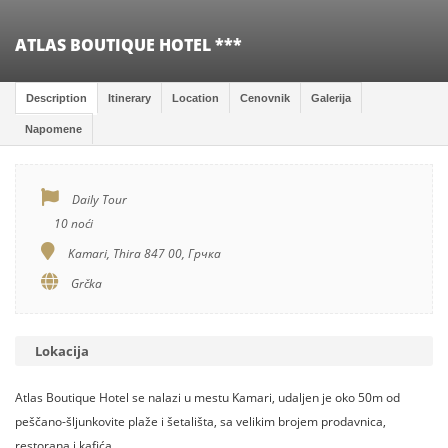
ATLAS BOUTIQUE HOTEL ***
Description
Itinerary
Location
Cenovnik
Galerija
Napomene
Daily Tour
10 noći
Kamari, Thira 847 00, Грчка
Grčka
Lokacija
Atlas Boutique Hotel se nalazi u mestu Kamari, udaljen je oko 50m od
peščano-šljunkovite plaže i šetališta, sa velikim brojem prodavnica,
restorana i kafića.