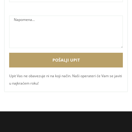
Upit Vas ne obavezuje ni na koji način. Naši operateri će Vam se javiti
u najkraćem roku!