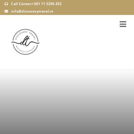
Call Center:+381 11 3290 452
info@discoverytravel.rs