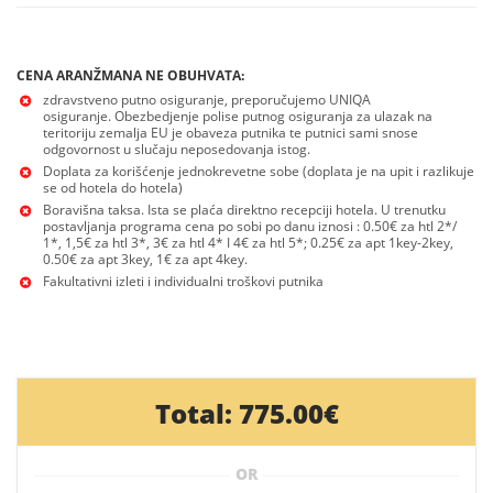
CENA ARANŽMANA NE OBUHVATA:
zdravstveno putno osiguranje, preporučujemo UNIQA
osiguranje. Obezbedjenje polise putnog osiguranja za ulazak na
teritoriju zemalja EU je obaveza putnika te putnici sami snose
odgovornost u slučaju neposedovanja istog.
Doplata za korišćenje jednokrevetne sobe (doplata je na upit i razlikuje
se od hotela do hotela)
Boravišna taksa. Ista se plaća direktno recepciji hotela. U trenutku
postavljanja programa cena po sobi po danu iznosi : 0.50€ za htl 2*/
1*, 1,5€ za htl 3*, 3€ za htl 4* I 4€ za htl 5*; 0.25€ za apt 1key-2key,
0.50€ za apt 3key, 1€ za apt 4key.
Fakultativni izleti i individualni troškovi putnika
Total:
775.00€
OR