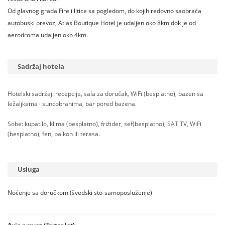
Od glavnog grada Fire i litice sa pogledom, do kojih redovno saobraća
autobuski prevoz, Atlas Boutique Hotel je udaljen oko 8km dok je od
aerodroma udaljen oko 4km.
Sadržaj hotela
Hotelski sadržaj: recepcija, sala za doručak, WiFi (besplatno), bazen sa
ležaljkama i suncobranima, bar pored bazena.
Sobe: kupatilo, klima (besplatno), frižider, sef(besplatno), SAT TV, WiFi
(besplatno), fen, balkon ili terasa.
Usluga
Noćenje sa doručkom (švedski sto-samoposluženje)