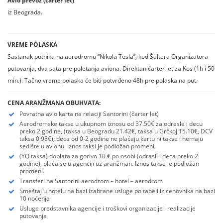
Avio prevoz (čarter let)
iz Beograda.
VREME POLASKA
Sastanak putnika na aerodromu “Nikola Tesla”, kod Šaltera Organizatora
putovanja, dva sata pre poletanja aviona. Direktan čarter let za Kos (1h i 50
min.). Tačno vreme polaska će biti potvrđeno 48h pre polaska na put.
CENA ARANŽMANA OBUHVATA:
Povratna avio karta na relaciji Santorini (čarter let)
Aerodromske takse u ukupnom iznosu od 37.50€ za odrasle i decu
preko 2 godine, (taksa u Beogradu 21.42€, taksa u Grčkoj 15.10€, DCV
taksa 0.98€); deca od 0-2 godine ne plaćaju kartu ni takse i nemaju
sedište u avionu. Iznos taksi je podložan promeni.
(YQ taksa) doplata za gorivo 10 € po osobi (odrasli i deca preko 2
godine), plaća se u agenciji uz aranžman. Iznos takse je podložan
promeni.
Transferi na Santorini aerodrom – hotel – aerodrom
Smeštaj u hotelu na bazi izabrane usluge po tabeli iz cenovnika na bazi
10 noćenja
Usluge predstavnika agencije i troškovi organizacije i realizacije
putovanja