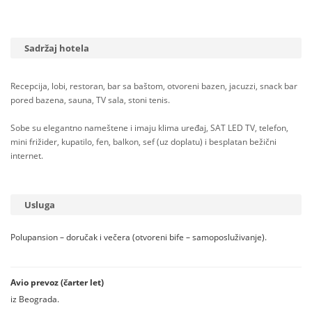
Sadržaj hotela
Recepcija, lobi, restoran, bar sa baštom, otvoreni bazen, jacuzzi, snack bar
pored bazena, sauna, TV sala, stoni tenis.
Sobe su elegantno nameštene i imaju klima uređaj, SAT LED TV, telefon,
mini frižider, kupatilo, fen, balkon, sef (uz doplatu) i besplatan bežični
internet.
Usluga
Polupansion – doručak i večera (otvoreni bife – samoposluživanje).
Avio prevoz (čarter let)
iz Beograda.