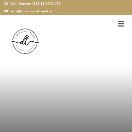
Call Center:+381 11 3290 452
info@discoverytravel.rs