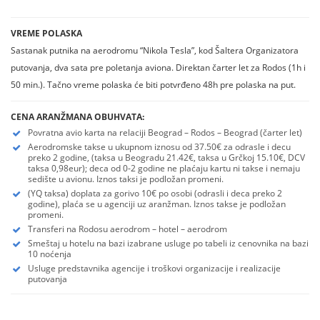
VREME POLASKA
Sastanak putnika na aerodromu “Nikola Tesla”, kod Šaltera Organizatora
putovanja, dva sata pre poletanja aviona. Direktan čarter let za Rodos (1h i
50 min.). Tačno vreme polaska će biti potvrđeno 48h pre polaska na put.
CENA ARANŽMANA OBUHVATA:
Povratna avio karta na relaciji Beograd – Rodos – Beograd (čarter let)
Aerodromske takse u ukupnom iznosu od 37.50€ za odrasle i decu
preko 2 godine, (taksa u Beogradu 21.42€, taksa u Grčkoj 15.10€, DCV
taksa 0,98eur); deca od 0-2 godine ne plaćaju kartu ni takse i nemaju
sedište u avionu. Iznos taksi je podložan promeni.
(YQ taksa) doplata za gorivo 10€ po osobi (odrasli i deca preko 2
godine), plaća se u agenciji uz aranžman. Iznos takse je podložan
promeni.
Transferi na Rodosu aerodrom – hotel – aerodrom
Smeštaj u hotelu na bazi izabrane usluge po tabeli iz cenovnika na bazi
10 noćenja
Usluge predstavnika agencije i troškovi organizacije i realizacije
putovanja