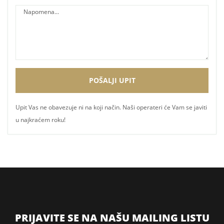
Upit Vas ne obavezuje ni na koji način. Naši operateri će Vam se javiti
u najkraćem roku!
PRIJAVITE SE NA NAŠU MAILING LISTU