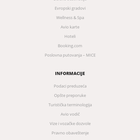
Evropski gradovi
Wellness & Spa
Avio karte
Hoteli
Booking.com
Poslovna putovanja – MICE
INFORMACIJE
Podaci preduzeća
Opšte preporuke
Turistička terminologija
Avio vodič
Vize i vozačke dozvole
Pravno obaveštenje