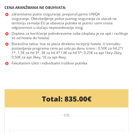
CENA ARANŽMANA NE OBUHVATA:
zdravstveno putno osiguranje, preporučujemo UNIQA
osiguranje. Obezbedjenje polise putnog osiguranja za ulazak na
teritoriju zemalja EU je obaveza putnika te putnici sami snose
odgovornost u slučaju neposedovanja istog.
Doplata za korišćenje jednokrevetne sobe (doplata je na upit i razlikuje
se od hotela do hotela)
Boravišna taksa. Ista se plaća direktno recepciji hotela. U trenutku
postavljanja programa cena po sobi po danu iznosi : 0.50€ za htl 2*/
1*, 1,5€ za htl 3*, 3€ za htl 4* I 4€ za htl 5*; 0.25€ za apt 1key-2key,
0.50€ za apt 3key, 1€ za apt 4key.
Fakultativni izleti i individualni troškovi putnika
Total:
835.00€
OR