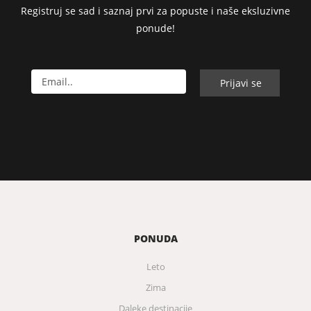
Registruj se sad i saznaj prvi za popuste i naše eksluzivne
ponude!
PONUDA
Leto
Zima
Daleke destinacije