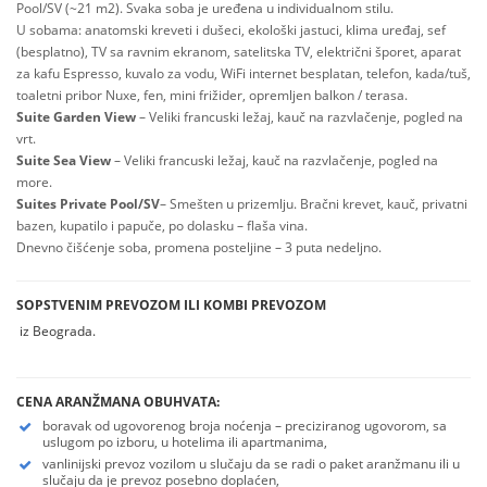
Pool/SV (~21 m2). Svaka soba je uređena u individualnom stilu.
U sobama: anatomski kreveti i dušeci, ekološki jastuci, klima uređaj, sef
(besplatno), TV sa ravnim ekranom, satelitska TV, električni šporet, aparat
za kafu Espresso, kuvalo za vodu, WiFi internet besplatan, telefon, kada/tuš,
toaletni pribor Nuxe, fen, mini frižider, opremljen balkon / terasa.
Suite Garden View
– Veliki francuski ležaj, kauč na razvlačenje, pogled na
vrt.
Suite Sea View
– Veliki francuski ležaj, kauč na razvlačenje, pogled na
more.
Suites Private Pool/SV
– Smešten u prizemlju. Bračni krevet, kauč, privatni
bazen, kupatilo i papuče, po dolasku – flaša vina.
Dnevno čišćenje soba, promena posteljine – 3 puta nedeljno.
SOPSTVENIM PREVOZOM ILI KOMBI
PREVOZOM
iz Beograda.
CENA ARANŽMANA OBUHVATA:
boravak od ugovorenog broja noćenja – preciziranog ugovorom, sa
uslugom po izboru, u hotelima ili apartmanima,
vanlinijski prevoz vozilom u slučaju da se radi o paket aranžmanu ili u
slučaju da je prevoz posebno doplaćen,