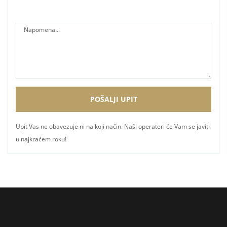
Upit Vas ne obavezuje ni na koji način. Naši operateri će Vam se javiti
u najkraćem roku!