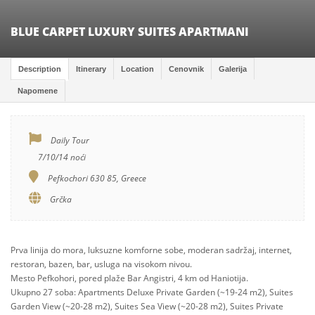
BLUE CARPET LUXURY SUITES APARTMANI
Description
Itinerary
Location
Cenovnik
Galerija
Napomene
Daily Tour
7/10/14 noći
Pefkochori 630 85, Greece
Grčka
Prva linija do mora, luksuzne komforne sobe, moderan sadržaj, internet,
restoran, bazen, bar, usluga na visokom nivou.
Mesto Pefkohori, pored plaže Bar Angistri, 4 km od Haniotija.
Ukupno 27 soba: Apartments Deluxe Private Garden (~19-24 m2), Suites
Garden View (~20-28 m2), Suites Sea View (~20-28 m2), Suites Private