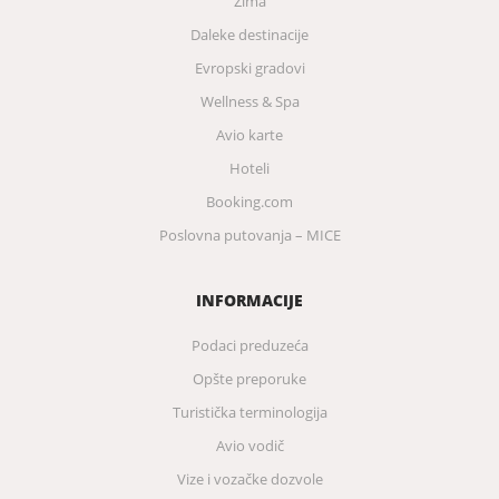
Zima
Daleke destinacije
Evropski gradovi
Wellness & Spa
Avio karte
Hoteli
Booking.com
Poslovna putovanja – MICE
INFORMACIJE
Podaci preduzeća
Opšte preporuke
Turistička terminologija
Avio vodič
Vize i vozačke dozvole