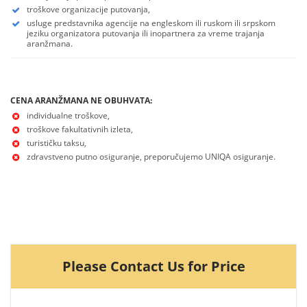
troškove organizacije putovanja,
usluge predstavnika agencije na engleskom ili ruskom ili srpskom
jeziku organizatora putovanja ili inopartnera za vreme trajanja
aranžmana.
CENA ARANŽMANA NE OBUHVATA:
individualne troškove,
troškove fakultativnih izleta,
turističku taksu,
zdravstveno putno osiguranje, preporučujemo UNIQA osiguranje.
Please Contact Us for Price