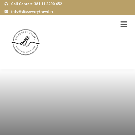
Call Center:+381 11 3290 452
info@discoverytravel.rs