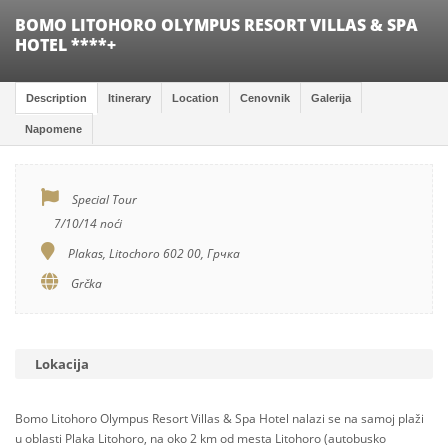
BOMO LITOHORO OLYMPUS RESORT VILLAS & SPA
HOTEL ****+
Description
Itinerary
Location
Cenovnik
Galerija
Napomene
Special Tour
7/10/14 noći
Plakas, Litochoro 602 00, Грчка
Grčka
Lokacija
Bomo Litohoro Olympus Resort Villas & Spa Hotel nalazi se na samoj plaži
u oblasti Plaka Litohoro, na oko 2 km od mesta Litohoro (autobusko