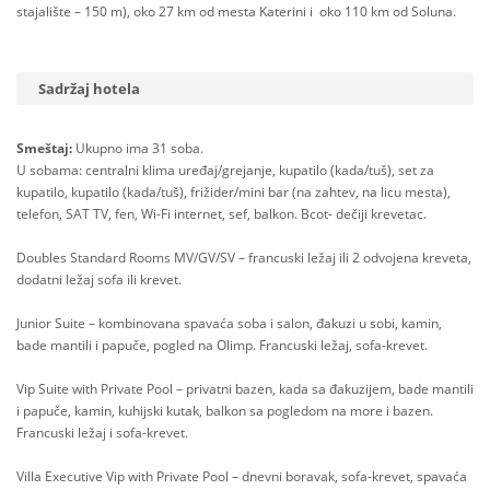
stajalište – 150 m), oko 27 km od mesta Katerini i oko 110 km od Soluna.
Sadržaj hotela
Smeštaj:
Ukupno ima 31 soba.
U sobama: centralni klima uređaj/grejanje, kupatilo (kada/tuš), set za
kupatilo, kupatilo (kada/tuš), frižider/mini bar (na zahtev, na licu mesta),
telefon, SAT TV, fen, Wi-Fi internet, sef, balkon. Bcot- dečiji krevetac.
Doubles Standard Rooms MV/GV/SV – francuski ležaj ili 2 odvojena kreveta,
dodatni ležaj sofa ili krevet.
Junior Suite – kombinovana spavaća soba i salon, đakuzi u sobi, kamin,
bade mantili i papuče, pogled na Olimp. Francuski ležaj, sofa-krevet.
Vip Suite with Private Pool – privatni bazen, kada sa đakuzijem, bade mantili
i papuče, kamin, kuhijski kutak, balkon sa pogledom na more i bazen.
Francuski ležaj i sofa-krevet.
Villa Executive Vip with Private Pool – dnevni boravak, sofa-krevet, spavaća