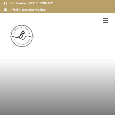
Call Center:+381 11 3290 452
info@discoverytravel.rs