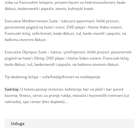
soba sa francuskim ležajem, privatni bazen sa hidromasažerom, kada-
đakuzi, bademantili i papuče, kamin, kuhinjski kutak.
Executive Mediterranean Suite – luksuzni apartmani. Veliki prozori,
panoramski pogled na hotel i more. DVD plejer i Home Video sistem.
Francuski ležaj, sofa-krevet, kada-đakuzi, tuš, bade mantili i papuče, na
balkonu otvoreni đakuzi.
Executive Olympus Suite – luksuz i prefinjenost. Veliki prozori, panoramski
pogled na hotel i Olimp. DVD plejer i Home Video sistem. Francuski ležaj,
kada-đakuzi, tuš, bademantili i papuče, na balkonu otvoreni đakuzi.
Tip dodatnog ležaja – sofa/fotelja/krevet na rasklapanje.
Sadržaj:
U hotelu postoji restoran, kafeterija, bar na plaži i bar pored
bazena, fitness, servis za pranje rublja, masaža i kozmetički tretmani (uz
naknadu), spa centar (bez doplate)….
Usluga