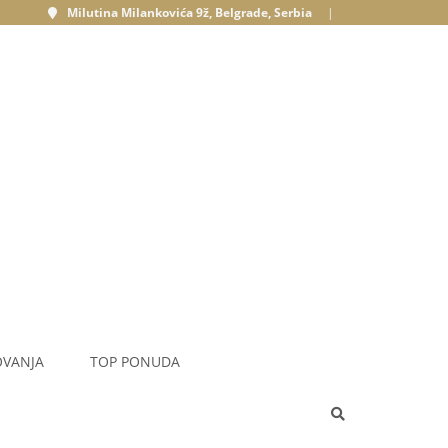
Milutina Milankovića 9ž, Belgrade, Serbia
|
OVANJA
TOP PONUDA