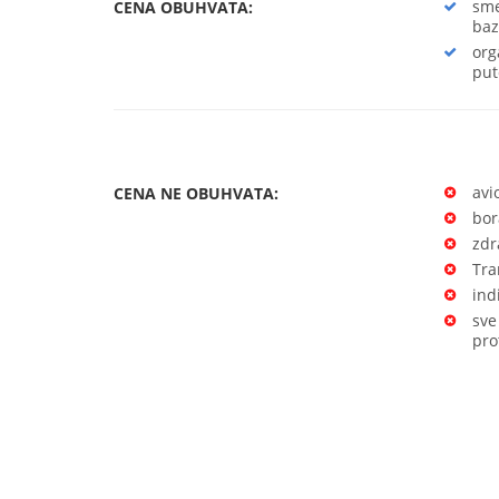
sme
CENA OBUHVATA:
baz
org
put
avi
CENA NE OBUHVATA:
bor
zdr
Tra
ind
sve
pro