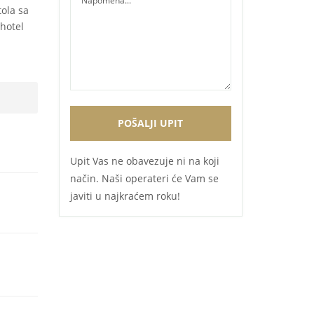
ola sa
 hotel
Upit Vas ne obavezuje ni na koji
način. Naši operateri će Vam se
javiti u najkraćem roku!