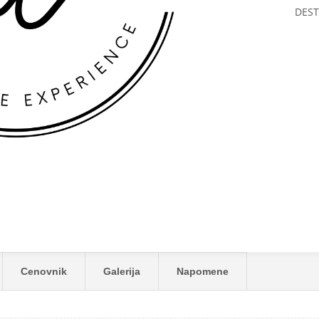
DEST
AL & SPA ***
Cenovnik
Galerija
Napomene