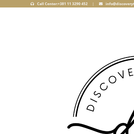
Call Center:+381 11 3290 452
|
info@discoveryt