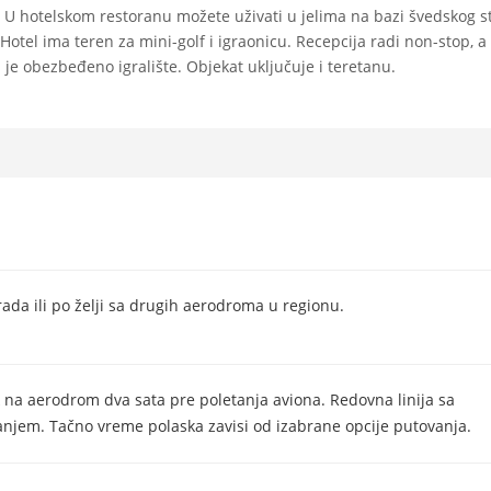
 U hotelskom restoranu možete uživati u jelima na bazi švedskog st
tel ima teren za mini-golf i igraonicu. Recepcija radi non-stop, a
u je obezbeđeno igralište. Objekat uključuje i teretanu.
rada ili po želji sa drugih aerodroma u regionu.
 na aerodrom dva sata pre poletanja aviona. Redovna linija sa
njem. Tačno vreme polaska zavisi od izabrane opcije putovanja.