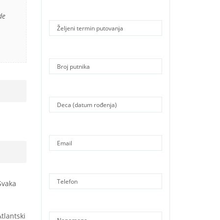
de
Svaka
tlantski