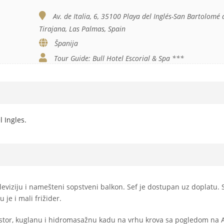
Av. de Italia, 6, 35100 Playa del Inglés-San Bartolomé 
Tirajana, Las Palmas, Spain
Španija
Tour Guide: Bull Hotel Escorial & Spa ***
 Ingles.
leviziju i namešteni sopstveni balkon. Sef je dostupan uz doplatu. 
je i mali frižider.
stor, kuglanu i hidromasažnu kadu na vrhu krova sa pogledom na A