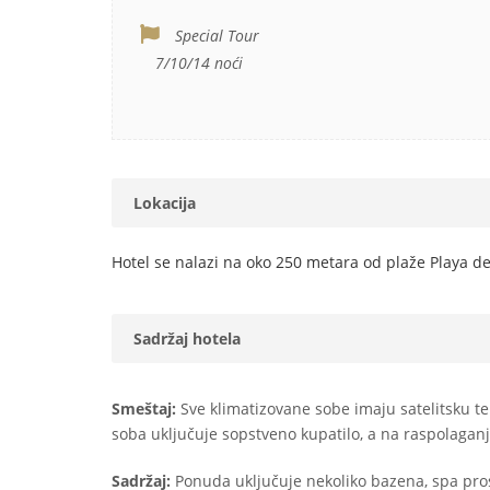
Special Tour
7/10/14 noći
Lokacija
Hotel se nalazi na oko 250 metara od plaže Playa del
Sadržaj hotela
Smeštaj:
Sve klimatizovane sobe imaju satelitsku te
soba uključuje sopstveno kupatilo, a na raspolaganju 
Sadržaj:
Ponuda uključuje nekoliko bazena, spa pro