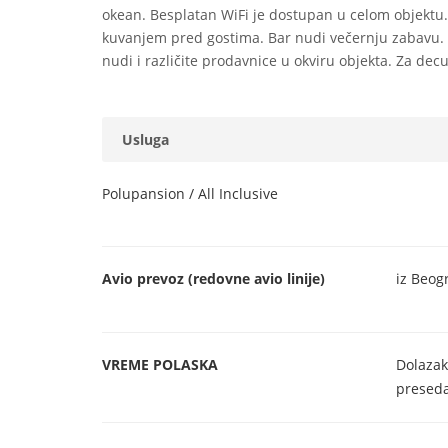
okean. Besplatan WiFi je dostupan u celom objektu.
kuvanjem pred gostima. Bar nudi večernju zabavu. Ho
nudi i različite prodavnice u okviru objekta. Za dec
Usluga
Polupansion / All Inclusive
Avio prevoz (redovne avio linije)
iz Beog
VREME POLASKA
Dolazak
preseda