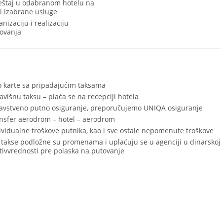
štaj u odabranom hotelu na
i izabrane usluge
anizaciju i realizaciju
ovanja
o karte sa pripadajućim taksama
avišnu taksu – plaća se na recepciji hotela
avstveno putno osiguranje, preporučujemo UNIQA osiguranje
nsfer aerodrom – hotel – aerodrom
ividualne troškove putnika, kao i sve ostale nepomenute troškove
 takse podložne su promenama i uplaćuju se u agenciji u dinarskoj
tivvrednosti pre polaska na putovanje