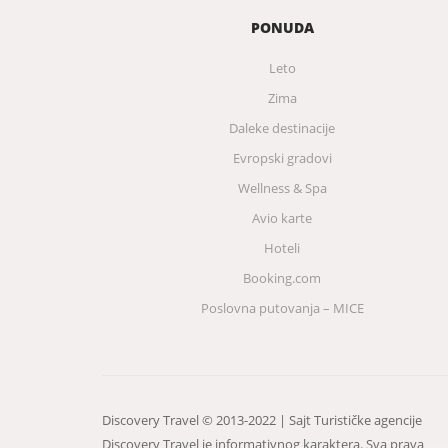
PONUDA
Leto
Zima
Daleke destinacije
Evropski gradovi
Wellness & Spa
Avio karte
Hoteli
Booking.com
Poslovna putovanja – MICE
Discovery Travel © 2013-2022 | Sajt Turističke agencije
Discovery Travel je informativnog karaktera. Sva prava