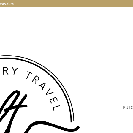
ravel.rs
PUT