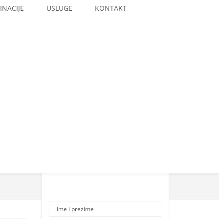
INACIJE
USLUGE
KONTAKT
Please Contact Us for
Price