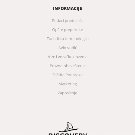
INFORMACIJE
Podaci preduzeća
Opšte preporuke
Turistička terminologija
Avio vodič
Vize i vozačke dozvole
Pravno obaveštenje
Zaštita Podataka
Marketing
Zaposlenje