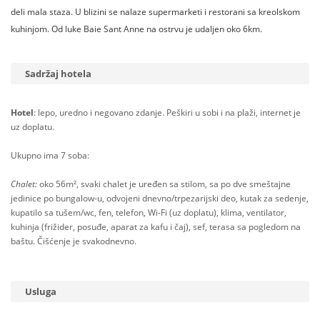
deli mala staza. U blizini se nalaze supermarketi i restorani sa kreolskom
kuhinjom. Od luke Baie Sant Anne na ostrvu je udaljen oko 6km.
Sadržaj hotela
Hotel
: lepo, uredno i negovano zdanje. Peškiri u sobi i na plaži, internet je
uz doplatu.
Ukupno ima 7 soba:
Chalet:
oko 56m², svaki chalet je uređen sa stilom, sa po dve smeštajne
jedinice po bungalow-u, odvojeni dnevno/trpezarijski deo, kutak za sedenje,
kupatilo sa tušem/wc, fen, telefon, Wi-Fi (uz doplatu), klima, ventilator,
kuhinja (frižider, posuđe, aparat za kafu i čaj), sef, terasa sa pogledom na
baštu. Čišćenje je svakodnevno.
Usluga