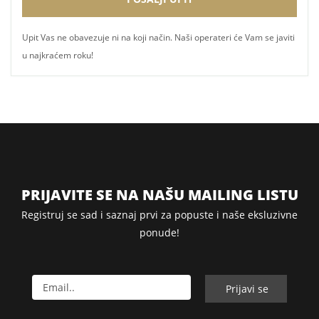
Upit Vas ne obavezuje ni na koji način. Naši operateri će Vam se javiti
u najkraćem roku!
PRIJAVITE SE NA NAŠU MAILING LISTU
Registruj se sad i saznaj prvi za popuste i naše eksluzivne
ponude!