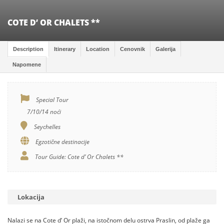
COTE D’ OR CHALETS **
Description
Itinerary
Location
Cenovnik
Galerija
Napomene
Special Tour
7/10/14 noći
Seychelles
Egzotične destinacije
Tour Guide: Cote d’ Or Chalets **
Lokacija
Nalazi se na Cote d’ Or plaži, na istočnom delu ostrva Praslin, od plaže ga