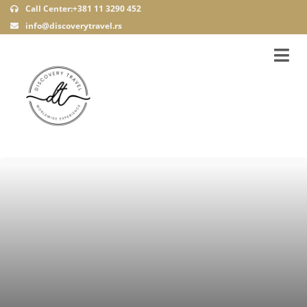
Call Center:+381 11 3290 452
info@discoverytravel.rs