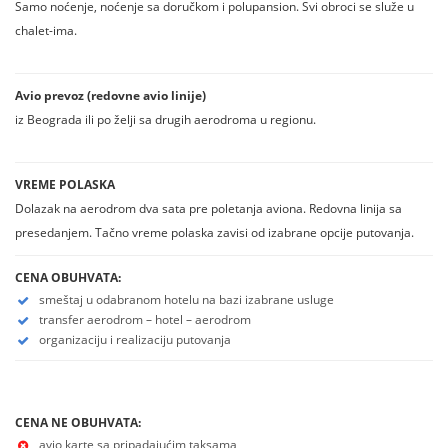
Samo noćenje, noćenje sa doručkom i polupansion. Svi obroci se služe u
chalet-ima.
Avio prevoz (redovne avio linije)
iz Beograda ili po želji sa drugih aerodroma u regionu.
VREME POLASKA
Dolazak na aerodrom dva sata pre poletanja aviona. Redovna linija sa
presedanjem. Tačno vreme polaska zavisi od izabrane opcije putovanja.
CENA OBUHVATA:
smeštaj u odabranom hotelu na bazi izabrane usluge
transfer aerodrom – hotel – aerodrom
organizaciju i realizaciju putovanja
CENA NE OBUHVATA:
avio karte sa pripadajućim taksama