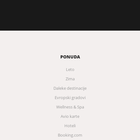
PONUDA
Leto
Zima
Daleke destinacije
Evropski gradovi
Wellness & Spa
Avio karte
Hoteli
Booking.com