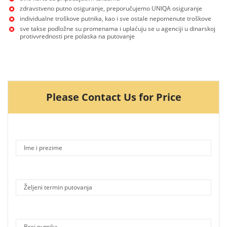
zdravstveno putno osiguranje, preporučujemo UNIQA osiguranje
individualne troškove putnika, kao i sve ostale nepomenute troškove
sve takse podložne su promenama i uplaćuju se u agenciji u dinarskoj
protivvrednosti pre polaska na putovanje
Please Contact Us for Price