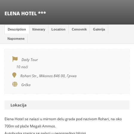
ELENA HOTEL ***
Description
Itinerary
Location
Cenovnik
Galerija
Napomene
Daily Tour
10 noći
Rohari Str., Mikonos 846 00, Грчка
Grčka
Lokacija
Elena Hotel se nalazi u mirnom delu grada pod nazivom Rohari, na oko
700m od plaže Megali Ammos.
Autobuska stanica se nalazi u neposrednoj blizini.