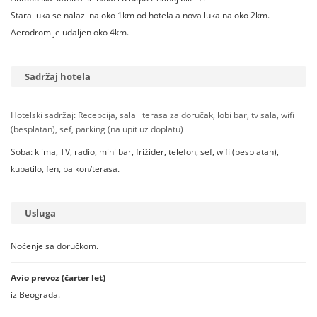
Stara luka se nalazi na oko 1km od hotela a nova luka na oko 2km.
Aerodrom je udaljen oko 4km.
Sadržaj hotela
Hotelski sadržaj: Recepcija, sala i terasa za doručak, lobi bar, tv sala, wifi
(besplatan), sef, parking (na upit uz doplatu)
Soba: klima, TV, radio, mini bar, frižider, telefon, sef, wifi (besplatan),
kupatilo, fen, balkon/terasa.
Usluga
Noćenje sa doručkom.
Avio prevoz (čarter let)
iz Beograda.