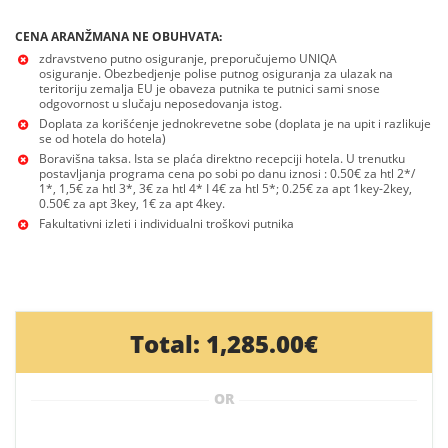
CENA ARANŽMANA NE OBUHVATA:
zdravstveno putno osiguranje, preporučujemo UNIQA
osiguranje. Obezbedjenje polise putnog osiguranja za ulazak na
teritoriju zemalja EU je obaveza putnika te putnici sami snose
odgovornost u slučaju neposedovanja istog.
Doplata za korišćenje jednokrevetne sobe (doplata je na upit i razlikuje
se od hotela do hotela)
Boravišna taksa. Ista se plaća direktno recepciji hotela. U trenutku
postavljanja programa cena po sobi po danu iznosi : 0.50€ za htl 2*/
1*, 1,5€ za htl 3*, 3€ za htl 4* I 4€ za htl 5*; 0.25€ za apt 1key-2key,
0.50€ za apt 3key, 1€ za apt 4key.
Fakultativni izleti i individualni troškovi putnika
Total:
1,285.00€
OR