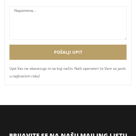
Upit Vas ne obavezuje ni na koji način. Naši operateri će Vam se javiti
u najkraćem roku!
PRIJAVITE SE NA NAŠU MAILING LISTU