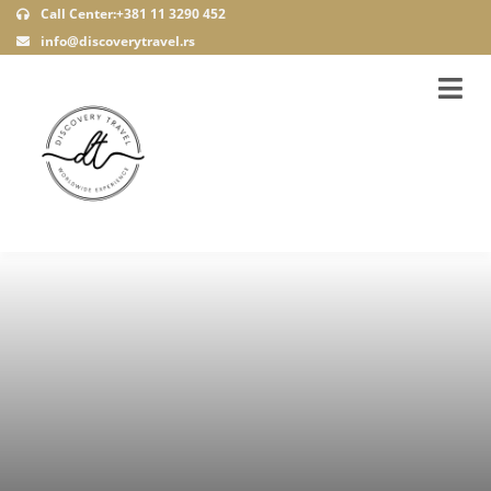
Call Center:+381 11 3290 452
info@discoverytravel.rs