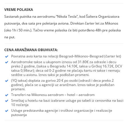
VREME POLASKA
Sastanak putnika na aerodromu “Nikola Tesla”, kod Šaltera Organizatora
putovanja, dva sata pre poletanja aviona. Direktan čarter let za Mikonos
(oko 1h i 50 min.). Tačno vreme polaska će biti potvrđeno 48h pre polaska
na put.
CENA ARANŽMANA OBUHVATA:
Povratna avio karta na relaciji Beograd–Mikonos–Beograd (čarter let)
Aerodromske takse u ukupnom iznosu od 31.80€ za odrasle i decu
preko 2 godine, (taksa u Beogradu 14.10€, taksa u Grčkoj 16.72€, DCV
taksa 0,98eur); deca od 0-2 godine ne plaćaju kartu ni takse i nemaju
sedište u avionu. Iznos taksi je podložan promeni.
(YQ taksa) doplata za gorivo 20 € po osobi (odrasli i deca preko 2
godine), plaća se u agenciji uz aranžman. Iznos takse je podložan
promeni.
Transferi na Mikonosu aerodrom – hotel – aerodrom
Smeštaj u hotelu na bazi izabrane usluge po tabeli iz cenovnika na bazi
10 noćenja
Usluge predstavnika agencije i troškovi organizacije i realizacije
putovanja