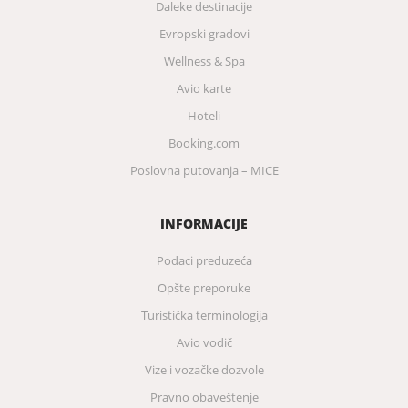
Daleke destinacije
Evropski gradovi
Wellness & Spa
Avio karte
Hoteli
Booking.com
Poslovna putovanja – MICE
INFORMACIJE
Podaci preduzeća
Opšte preporuke
Turistička terminologija
Avio vodič
Vize i vozačke dozvole
Pravno obaveštenje