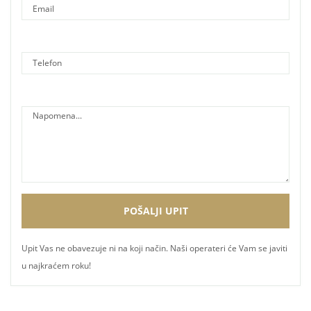
Upit Vas ne obavezuje ni na koji način. Naši operateri će Vam se javiti
u najkraćem roku!