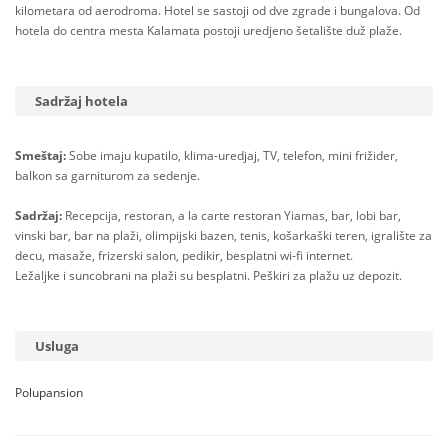
kilometara od aerodroma. Hotel se sastoji od dve zgrade i bungalova. Od
hotela do centra mesta Kalamata postoji uredjeno šetalište duž plaže.
Sadržaj hotela
Smeštaj:
Sobe imaju kupatilo, klima-uredjaj, TV, telefon, mini frižider,
balkon sa garniturom za sedenje.
Sadržaj:
Recepcija, restoran, a la carte restoran Yiamas, bar, lobi bar,
vinski bar, bar na plaži, olimpijski bazen, tenis, košarkaški teren, igralište za
decu, masaže, frizerski salon, pedikir, besplatni wi-fi internet.
Ležaljke i suncobrani na plaži su besplatni. Peškiri za plažu uz depozit.
Usluga
Polupansion