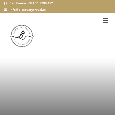
Call Center:+381 11 3290 452
info@discoverytravel.rs