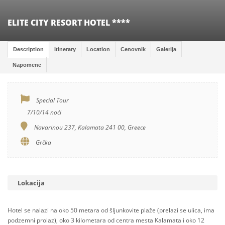
ELITE CITY RESORT HOTEL ****
Description
Itinerary
Location
Cenovnik
Galerija
Napomene
Special Tour
7/10/14 noći
Navarinou 237, Kalamata 241 00, Greece
Grčka
Lokacija
Hotel se nalazi na oko 50 metara od šljunkovite plaže (prelazi se ulica, ima
podzemni prolaz), oko 3 kilometara od centra mesta Kalamata i oko 12