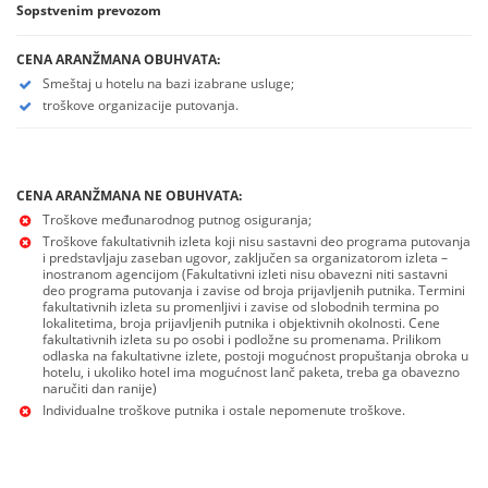
Sopstvenim prevozom
CENA ARANŽMANA OBUHVATA:
Smeštaj u hotelu na bazi izabrane usluge;
troškove organizacije putovanja.
CENA ARANŽMANA NE OBUHVATA:
Troškove međunarodnog putnog osiguranja;
Troškove fakultativnih izleta koji nisu sastavni deo programa putovanja
i predstavljaju zaseban ugovor, zaključen sa organizatorom izleta –
inostranom agencijom (Fakultativni izleti nisu obavezni niti sastavni
deo programa putovanja i zavise od broja prijavljenih putnika. Termini
fakultativnih izleta su promenljivi i zavise od slobodnih termina po
lokalitetima, broja prijavljenih putnika i objektivnih okolnosti. Cene
fakultativnih izleta su po osobi i podložne su promenama. Prilikom
odlaska na fakultativne izlete, postoji mogućnost propuštanja obroka u
hotelu, i ukoliko hotel ima mogućnost lanč paketa, treba ga obavezno
naručiti dan ranije)
Individualne troškove putnika i ostale nepomenute troškove.