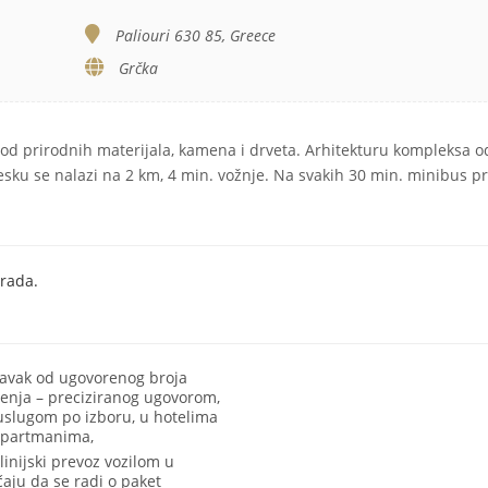
Paliouri 630 85, Greece
Grčka
od prirodnih materijala, kamena i drveta. Arhitekturu kompleksa od
sku se nalazi na 2 km, 4 min. vožnje. Na svakih 30 min. minibus pr
rada.
avak od ugovorenog broja
enja – preciziranog ugovorom,
uslugom po izboru, u hotelima
 apartmanima,
linijski prevoz vozilom u
čaju da se radi o paket