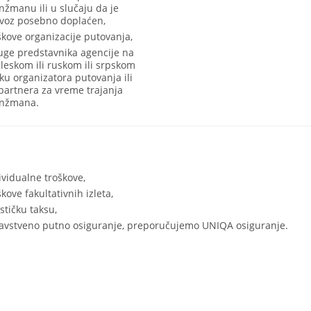
nžmanu ili u slučaju da je
voz posebno doplaćen,
škove organizacije putovanja,
uge predstavnika agencije na
leskom ili ruskom ili srpskom
iku organizatora putovanja ili
partnera za vreme trajanja
nžmana.
ividualne troškove,
škove fakultativnih izleta,
ističku taksu,
avstveno putno osiguranje, preporučujemo UNIQA osiguranje.