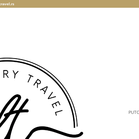
ravel.rs
PUT