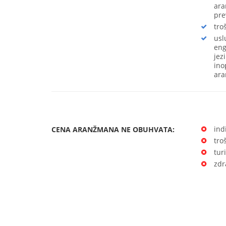
ara
pre
tro
usl
eng
jez
ino
ara
ind
CENA ARANŽMANA NE OBUHVATA:
tro
tur
zdr