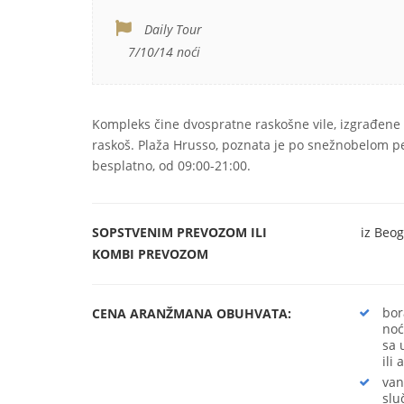
Daily Tour
7/10/14 noći
Kompleks čine dvospratne raskošne vile, izgrađene 
raskoš. Plaža Hrusso, poznata je po snežnobelom pe
besplatno, od 09:00-21:00.
SOPSTVENIM PREVOZOM ILI
iz Beog
KOMBI
PREVOZOM
bor
CENA ARANŽMANA OBUHVATA:
noć
sa 
ili
van
slu