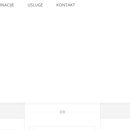
INACIJE
USLUGE
KONTAKT
Total:
365.00€
OR