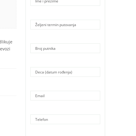
likuje
evozi