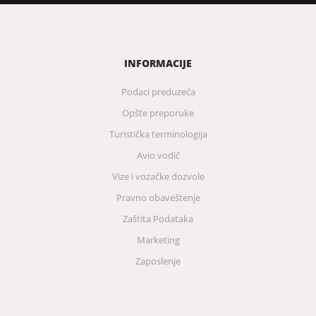
INFORMACIJE
Podaci preduzeća
Opšte preporuke
Turistička terminologija
Avio vodič
Vize i vozačke dozvole
Pravno obaveštenje
Zaštita Podataka
Marketing
Zaposlenje