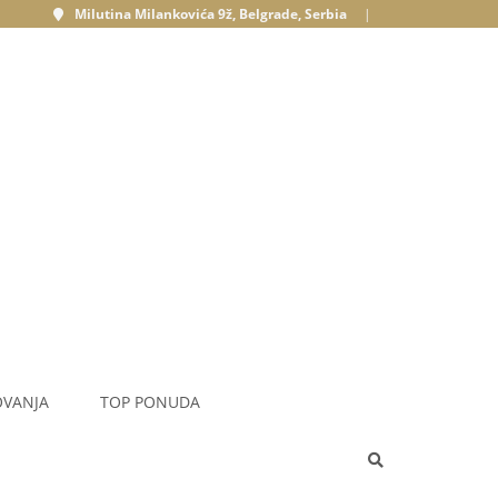
Milutina Milankovića 9ž, Belgrade, Serbia
|
OVANJA
TOP PONUDA