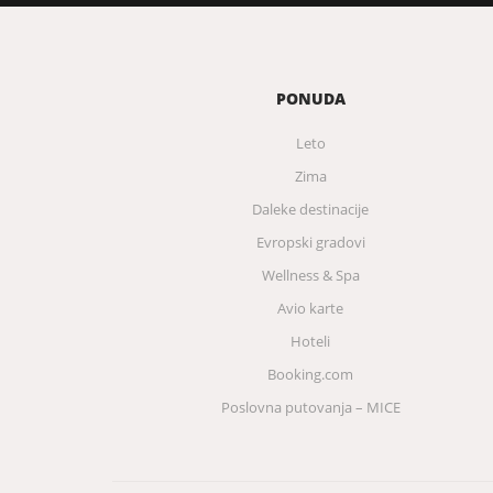
PONUDA
Leto
Zima
Daleke destinacije
Evropski gradovi
Wellness & Spa
Avio karte
Hoteli
Booking.com
Poslovna putovanja – MICE