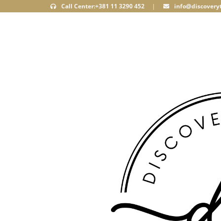
Call Center:+381 11 3290 452
|
info@discoveryt