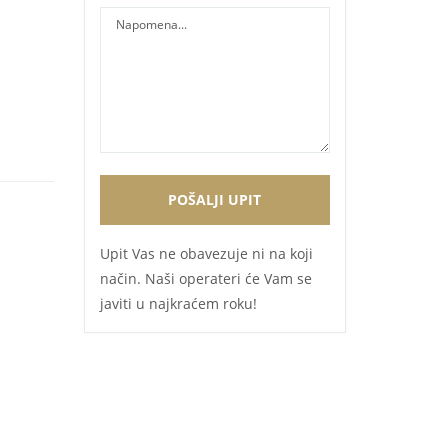
Upit Vas ne obavezuje ni na koji
način. Naši operateri će Vam se
javiti u najkraćem roku!