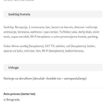
Sadržaj hotela
Sadržaj: Recepcija, 2 restorana, bar, bazen sa barom, dnevne i večernje
animacije, teretana, wellness i spa centar, Tv/Video sala, dečiji klub, stoni
tenis, aqua-aerobik, Wi-Fi besplatno u svim prostorijama hotela, parking.
Sobe: klima uređaj (besplatno), SAT TV, telefon, sef (besplatno), ketler,
aparat za kafu, mini bar, fen, Wi-Fi (besplatno), balkon/terasa.
Usluga
Noćenje sa doručkom (doručak –švedski sto – samoposluženje)
Avio prevoz (čarter let)
iz Beograda.