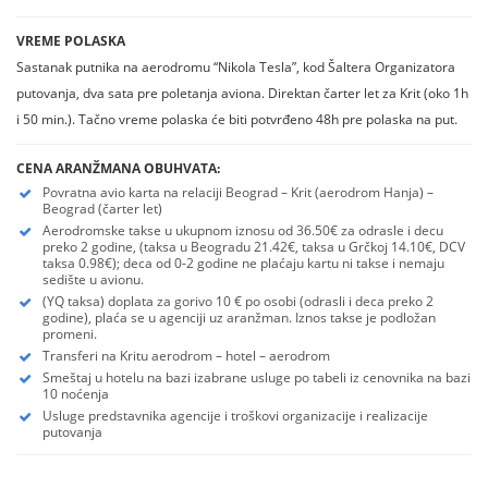
VREME POLASKA
Sastanak putnika na aerodromu “Nikola Tesla”, kod Šaltera Organizatora
putovanja, dva sata pre poletanja aviona. Direktan čarter let za Krit (oko 1h
i 50 min.). Tačno vreme polaska će biti potvrđeno 48h pre polaska na put.
CENA ARANŽMANA OBUHVATA:
Povratna avio karta na relaciji Beograd – Krit (aerodrom Hanja) –
Beograd (čarter let)
Aerodromske takse u ukupnom iznosu od 36.50€ za odrasle i decu
preko 2 godine, (taksa u Beogradu 21.42€, taksa u Grčkoj 14.10€, DCV
taksa 0.98€); deca od 0-2 godine ne plaćaju kartu ni takse i nemaju
sedište u avionu.
(YQ taksa) doplata za gorivo 10 € po osobi (odrasli i deca preko 2
godine), plaća se u agenciji uz aranžman. Iznos takse je podložan
promeni.
Transferi na Kritu aerodrom – hotel – aerodrom
Smeštaj u hotelu na bazi izabrane usluge po tabeli iz cenovnika na bazi
10 noćenja
Usluge predstavnika agencije i troškovi organizacije i realizacije
putovanja