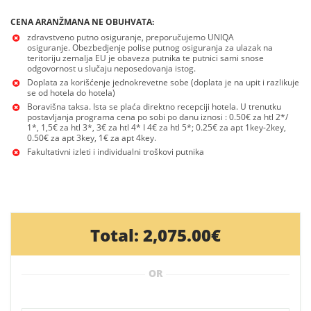
CENA ARANŽMANA NE OBUHVATA:
zdravstveno putno osiguranje, preporučujemo UNIQA
osiguranje. Obezbedjenje polise putnog osiguranja za ulazak na
teritoriju zemalja EU je obaveza putnika te putnici sami snose
odgovornost u slučaju neposedovanja istog.
Doplata za korišćenje jednokrevetne sobe (doplata je na upit i razlikuje
se od hotela do hotela)
Boravišna taksa. Ista se plaća direktno recepciji hotela. U trenutku
postavljanja programa cena po sobi po danu iznosi : 0.50€ za htl 2*/
1*, 1,5€ za htl 3*, 3€ za htl 4* I 4€ za htl 5*; 0.25€ za apt 1key-2key,
0.50€ za apt 3key, 1€ za apt 4key.
Fakultativni izleti i individualni troškovi putnika
Total:
2,075.00€
OR