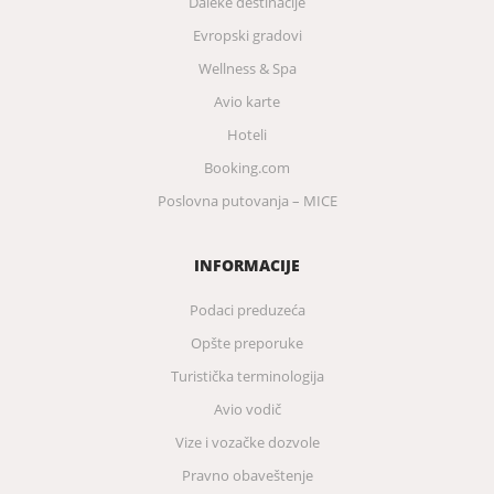
Daleke destinacije
Evropski gradovi
Wellness & Spa
Avio karte
Hoteli
Booking.com
Poslovna putovanja – MICE
INFORMACIJE
Podaci preduzeća
Opšte preporuke
Turistička terminologija
Avio vodič
Vize i vozačke dozvole
Pravno obaveštenje