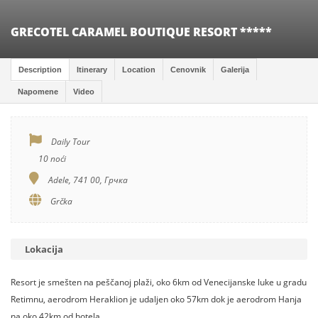
GRECOTEL CARAMEL BOUTIQUE RESORT *****
Description
Itinerary
Location
Cenovnik
Galerija
Napomene
Video
Daily Tour
10 noći
Adele, 741 00, Грчка
Grčka
Lokacija
Resort je smešten na peščanoj plaži, oko 6km od Venecijanske luke u gradu
Retimnu, aerodrom Heraklion je udaljen oko 57km dok je aerodrom Hanja
na oko 42km od hotela.