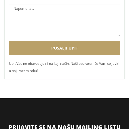
Upit Vas ne obavezuje ni na koji način. Naši operateri će Vam se javiti
u najkraćem roku!
PRIJAVITE SE NA NAŠU MAILING LISTU