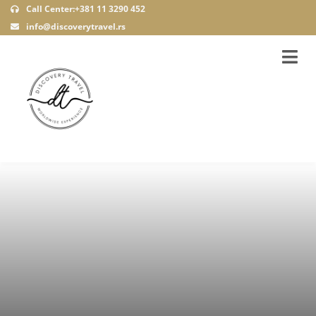
Call Center:+381 11 3290 452
info@discoverytravel.rs