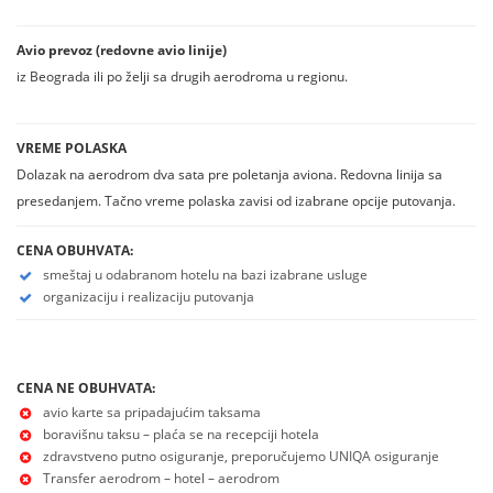
Avio prevoz (redovne avio linije)
iz Beograda ili po želji sa drugih aerodroma u regionu.
VREME POLASKA
Dolazak na aerodrom dva sata pre poletanja aviona. Redovna linija sa
presedanjem. Tačno vreme polaska zavisi od izabrane opcije putovanja.
CENA OBUHVATA:
smeštaj u odabranom hotelu na bazi izabrane usluge
organizaciju i realizaciju putovanja
CENA NE OBUHVATA:
avio karte sa pripadajućim taksama
boravišnu taksu – plaća se na recepciji hotela
zdravstveno putno osiguranje, preporučujemo UNIQA osiguranje
Transfer aerodrom – hotel – aerodrom