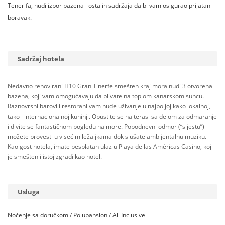
Tenerifa, nudi izbor bazena i ostalih sadržaja da bi vam osigurao prijatan
boravak.
Sadržaj hotela
Nedavno renovirani H10 Gran Tinerfe smešten kraj mora nudi 3 otvorena
bazena, koji vam omogućavaju da plivate na toplom kanarskom suncu.
Raznovrsni barovi i restorani vam nude uživanje u najboljoj kako lokalnoj,
tako i internacionalnoj kuhinji. Opustite se na terasi sa delom za odmaranje
i divite se fantastičnom pogledu na more. Popodnevni odmor (“sijestu”)
možete provesti u visećim ležaljkama dok slušate ambijentalnu muziku.
Kao gost hotela, imate besplatan ulaz u Playa de las Américas Casino, koji
je smešten i istoj zgradi kao hotel.
Usluga
Noćenje sa doručkom / Polupansion / All Inclusive