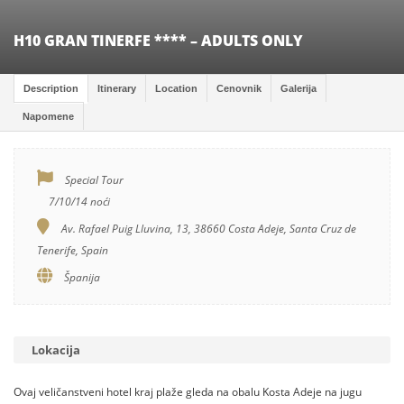
H10 GRAN TINERFE **** – ADULTS ONLY
Description
Itinerary
Location
Cenovnik
Galerija
Napomene
Special Tour
7/10/14 noći
Av. Rafael Puig Lluvina, 13, 38660 Costa Adeje, Santa Cruz de
Tenerife, Spain
Španija
Lokacija
Ovaj veličanstveni hotel kraj plaže gleda na obalu Kosta Adeje na jugu