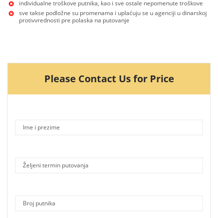
individualne troškove putnika, kao i sve ostale nepomenute troškove
sve takse podložne su promenama i uplaćuju se u agenciji u dinarskoj
protivvrednosti pre polaska na putovanje
Please Contact Us for Price