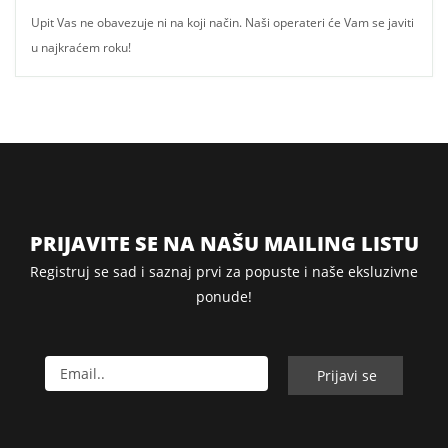
Upit Vas ne obavezuje ni na koji način. Naši operateri će Vam se javiti
u najkraćem roku!
PRIJAVITE SE NA NAŠU MAILING LISTU
Registruj se sad i saznaj prvi za popuste i naše eksluzivne
ponude!