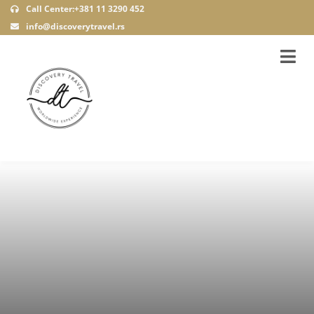
Call Center:+381 11 3290 452
info@discoverytravel.rs