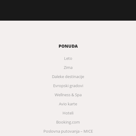
PONUDA
Leto
Zima
Daleke destinacije
Evropski gradovi
Wellness & Spa
Avio karte
Hoteli
Booking.com
Poslovna putovanja – MICE