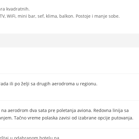
ra kvadratnih.
TV, WiFi, mini bar, sef, klima, balkon. Postoje i manje sobe.
rada ili po želji sa drugih aerodroma u regionu.
 na aerodrom dva sata pre poletanja aviona. Redovna linija sa
njem. Tačno vreme polaska zavisi od izabrane opcije putovanja.
štaj u odabranom hotelu na