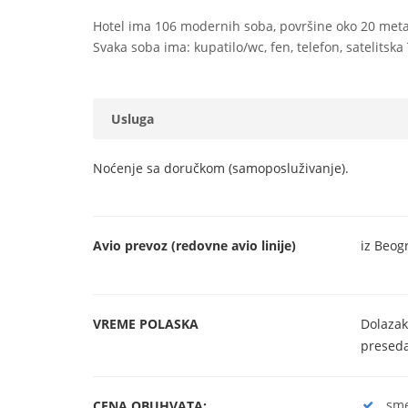
Hotel ima 106 modernih soba, površine oko 20 meta
Svaka soba ima: kupatilo/wc, fen, telefon, satelitska 
Usluga
Noćenje sa doručkom (samoposluživanje).
Avio prevoz (redovne avio linije)
iz Beog
VREME POLASKA
Dolazak
preseda
sme
CENA OBUHVATA: