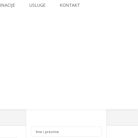
INACIJE
USLUGE
KONTAKT
Please Contact Us for
Price