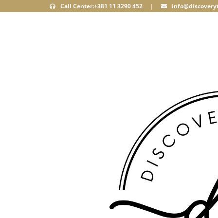
Call Center:+381 11 3290 452
|
info@discoveryt