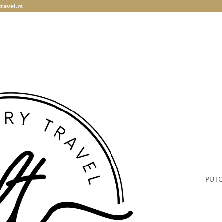
ravel.rs
PUT