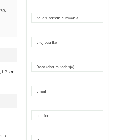
sa,
 i 2 km
ecu.