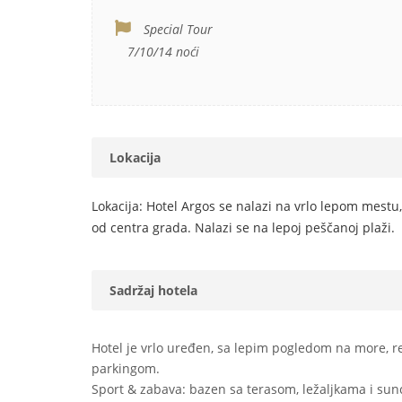
Special Tour
7/10/14 noći
Lokacija
Lokacija: Hotel Argos se nalazi na vrlo lepom mest
od centra grada. Nalazi se na lepoj peščanoj plaži.
Sadržaj hotela
Hotel je vrlo uređen, sa lepim pogledom na more, r
parkingom.
Sport & zabava: bazen sa terasom, ležaljkama i sunc