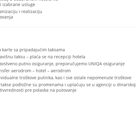
i izabrane usluge
anizaciju i realizaciju
ovanja
o karte sa pripadajućim taksama
avišnu taksu – plaća se na recepciji hotela
avstveno putno osiguranje, preporučujemo UNIQA osiguranje
nsfer aerodrom – hotel – aerodrom
ividualne troškove putnika, kao i sve ostale nepomenute troškove
 takse podložne su promenama i uplaćuju se u agenciji u dinarskoj
tivvrednosti pre polaska na putovanje