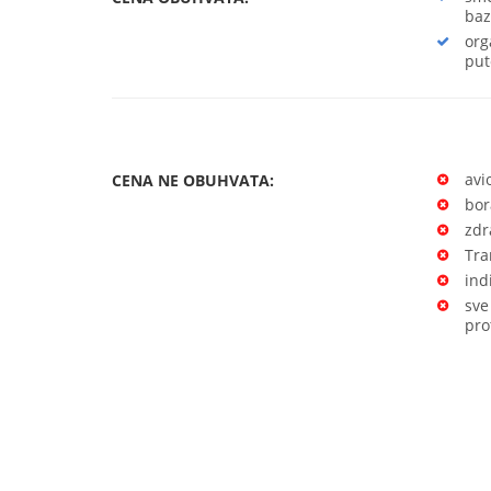
baz
org
put
avi
CENA NE OBUHVATA:
bor
zdr
Tra
ind
sve
pro