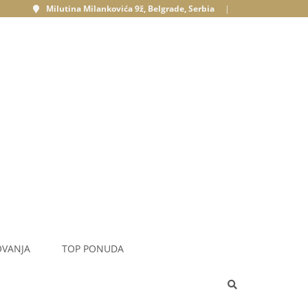
Milutina Milankovića 9ž, Belgrade, Serbia
|
OVANJA
TOP PONUDA