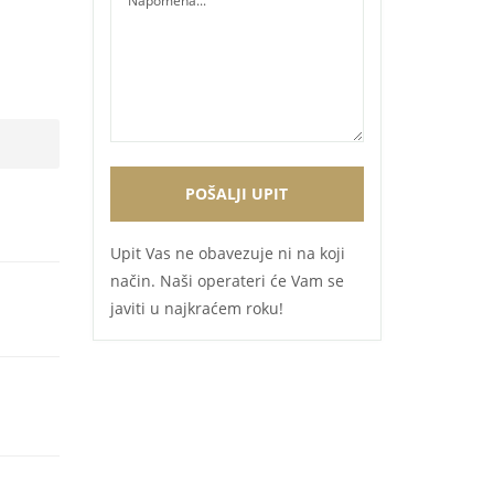
Upit Vas ne obavezuje ni na koji
način. Naši operateri će Vam se
javiti u najkraćem roku!