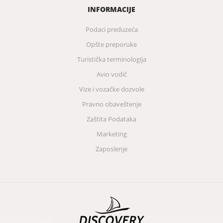
INFORMACIJE
Podaci preduzeća
Opšte preporuke
Turistička terminologija
Avio vodič
Vize i vozačke dozvole
Pravno obaveštenje
Zaštita Podataka
Marketing
Zaposlenje