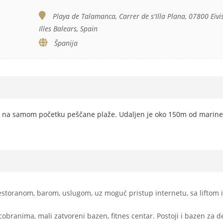
Playa de Talamanca, Carrer de s'Illa Plana, 07800 Eivis
Illes Balears, Spain
Španija
u, na samom početku peščane plaže. Udaljen je oko 150m od marine,
estoranom, barom, uslugom, uz moguć pristup internetu, sa liftom i
obranima, mali zatvoreni bazen, fitnes centar. Postoji i bazen za d