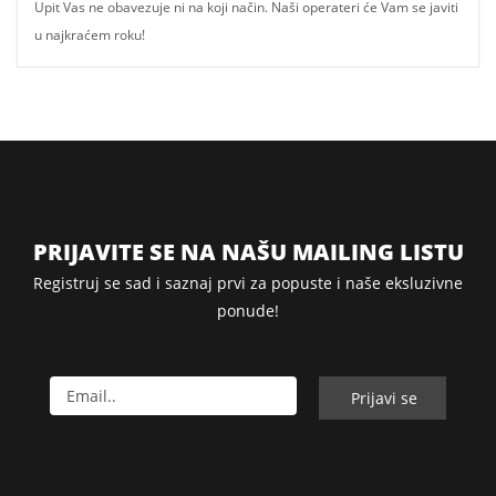
Upit Vas ne obavezuje ni na koji način. Naši operateri će Vam se javiti
u najkraćem roku!
PRIJAVITE SE NA NAŠU MAILING LISTU
Registruj se sad i saznaj prvi za popuste i naše eksluzivne
ponude!