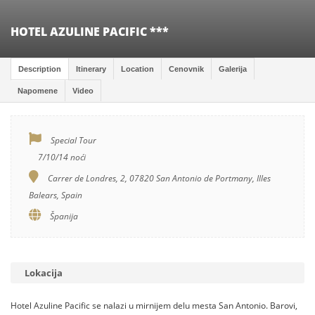
HOTEL AZULINE PACIFIC ***
Description
Itinerary
Location
Cenovnik
Galerija
Napomene
Video
Special Tour
7/10/14 noći
Carrer de Londres, 2, 07820 San Antonio de Portmany, Illes
Balears, Spain
Španija
Lokacija
Hotel Azuline Pacific se nalazi u mirnijem delu mesta San Antonio. Barovi,