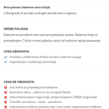
Avio prevoz (redovne avio linije)
iz Beograda ili po želji sa drugih aerodroma u regionu.
VREME POLASKA
Dolazak na aerodrom dva sata pre poletanja aviona. Redovna linija sa
presedanjem. Tačno vreme polaska zavisi od izabrane opcije putovanja.
CENA OBUHVATA:
smeštaj u odabranom hotelu na bazi izabrane usluge
organizaciju i realizaciju putovanja
CENA NE OBUHVATA:
avio karte sa pripadajućim taksama
boravišnu taksu – plaća se na recepciji hotela
zdravstveno putno osiguranje, preporučujemo UNIQA osiguranje
Transfer aerodrom – hotel – aerodrom
individualne troškove putnika, kao i sve ostale nepomenute troškove