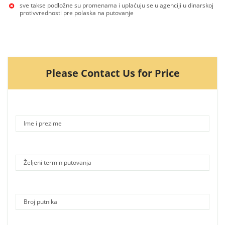
sve takse podložne su promenama i uplaćuju se u agenciji u dinarskoj
protivvrednosti pre polaska na putovanje
Please Contact Us for Price