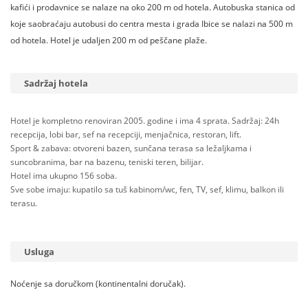
kafići i prodavnice se nalaze na oko 200 m od hotela. Autobuska stanica od
koje saobraćaju autobusi do centra mesta i grada Ibice se nalazi na 500 m
od hotela. Hotel je udaljen 200 m od peščane plaže.
Sadržaj hotela
Hotel je kompletno renoviran 2005. godine i ima 4 sprata. Sadržaj: 24h
recepcija, lobi bar, sef na recepciji, menjačnica, restoran, lift.
Sport & zabava: otvoreni bazen, sunčana terasa sa ležaljkama i
suncobranima, bar na bazenu, teniski teren, bilijar.
Hotel ima ukupno 156 soba.
Sve sobe imaju: kupatilo sa tuš kabinom/wc, fen, TV, sef, klimu, balkon ili
terasu.
Usluga
Noćenje sa doručkom (kontinentalni doručak).