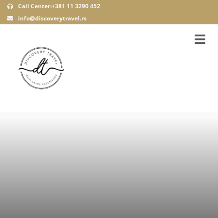
Call Center:+381 11 3290 452
info@discoverytravel.rs