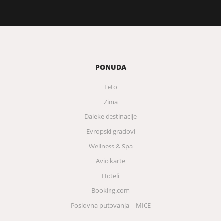
PONUDA
Leto
Zima
Daleke destinacije
Evropski gradovi
Wellness & Spa
Avio karte
Hoteli
Booking.com
Poslovna putovanja – MICE