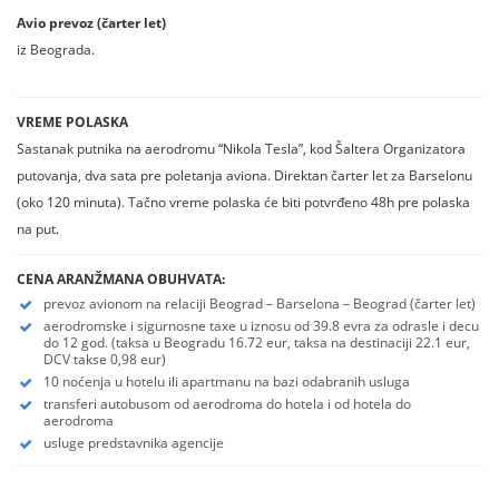
Avio prevoz (čarter let)
iz Beograda.
VREME POLASKA
Sastanak putnika na aerodromu “Nikola Tesla”, kod Šaltera Organizatora
putovanja, dva sata pre poletanja aviona. Direktan čarter let za Barselonu
(oko 120 minuta). Tačno vreme polaska će biti potvrđeno 48h pre polaska
na put.
CENA ARANŽMANA OBUHVATA:
prevoz avionom na relaciji Beograd – Barselona – Beograd (čarter let)
aerodromske i sigurnosne taxe u iznosu od 39.8 evra za odrasle i decu
do 12 god. (taksa u Beogradu 16.72 eur, taksa na destinaciji 22.1 eur,
DCV takse 0,98 eur)
10 noćenja u hotelu ili apartmanu na bazi odabranih usluga
transferi autobusom od aerodroma do hotela i od hotela do
aerodroma
usluge predstavnika agencije