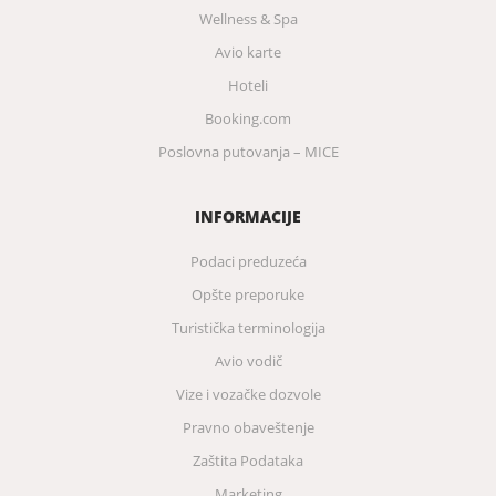
Wellness & Spa
Avio karte
Hoteli
Booking.com
Poslovna putovanja – MICE
INFORMACIJE
Podaci preduzeća
Opšte preporuke
Turistička terminologija
Avio vodič
Vize i vozačke dozvole
Pravno obaveštenje
Zaštita Podataka
Marketing