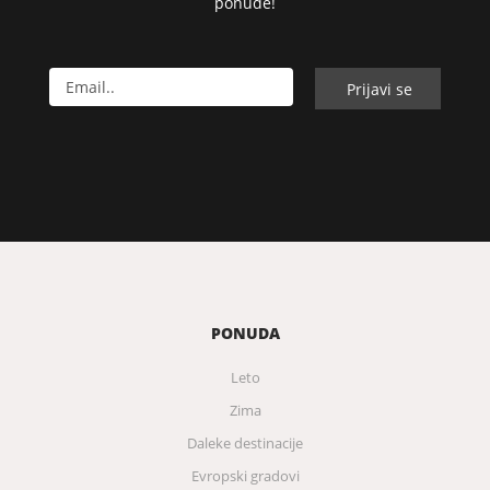
ponude!
PONUDA
Leto
Zima
Daleke destinacije
Evropski gradovi