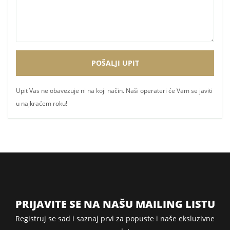
Upit Vas ne obavezuje ni na koji način. Naši operateri će Vam se javiti
u najkraćem roku!
PRIJAVITE SE NA NAŠU MAILING LISTU
Registruj se sad i saznaj prvi za popuste i naše eksluzivne