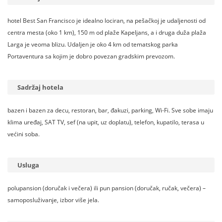
hotel Best San Francisco je idealno lociran, na pešačkoj je udaljenosti od
centra mesta (oko 1 km), 150 m od plaže Kapeljans, a i druga duža plaža
Larga je veoma blizu. Udaljen je oko 4 km od tematskog parka
Portaventura sa kojim je dobro povezan gradskim prevozom.
Sadržaj hotela
bazen i bazen za decu, restoran, bar, đakuzi, parking, Wi-Fi. Sve sobe imaju
klima uređaj, SAT TV, sef (na upit, uz doplatu), telefon, kupatilo, terasa u
većini soba.
Usluga
polupansion (doručak i večera) ili pun pansion (doručak, ručak, večera) –
samoposluživanje, izbor više jela.