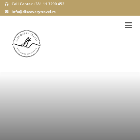
Call Center:+381 11 3290 452
info@discoverytravel.rs