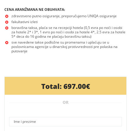
CENA ARANŽMANA NE OBUHVATA:
zdravstveno putno osiguranje, preporučujemo UNIQA osiguranje
fakultativni izleti
boravišna taksa, plaća se na recepciji hotela (0,5 evra po noći i osobi
za hotele 2* i 3*, 1 evro po noći i osobi za hotele 4*, 2.5 evra za hotele
5* deca do 16 godina ne plaćaju boravišnu taksu)
sve navedene takse podložne su promenama i uplaćuju se u
poslovnicama agencije u dinarskoj protivvrednosti pre polaska na
putovanje
Total:
697.00€
OR