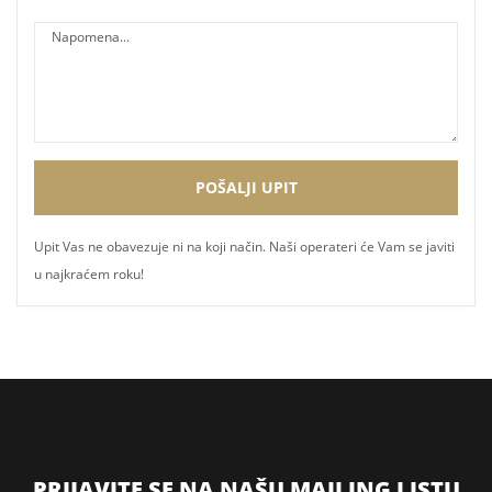
Upit Vas ne obavezuje ni na koji način. Naši operateri će Vam se javiti
u najkraćem roku!
PRIJAVITE SE NA NAŠU MAILING LISTU