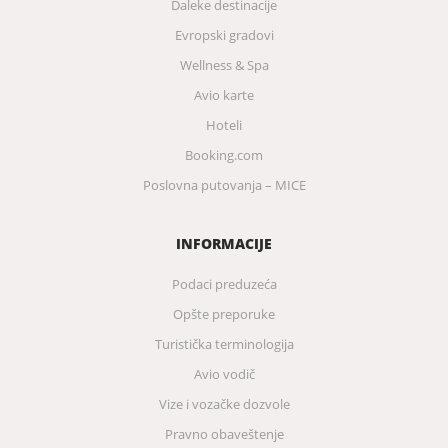
Daleke destinacije
Evropski gradovi
Wellness & Spa
Avio karte
Hoteli
Booking.com
Poslovna putovanja – MICE
INFORMACIJE
Podaci preduzeća
Opšte preporuke
Turistička terminologija
Avio vodič
Vize i vozačke dozvole
Pravno obaveštenje