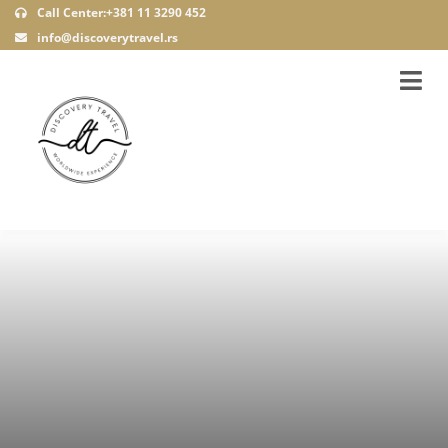
Call Center:+381 11 3290 452
info@discoverytravel.rs