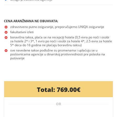
CENA ARANŽMANA NE OBUHVATA:
zdravstveno putno osiguranje, preporučujemo UNIQA osiguranje
fakultativni izleti
boravišna taksa, plaća se na recepciji hotela (0,5 evra po noći i osobi
za hotele 2* i 3*, 1 evro po noći i osobi za hotele 4*, 2.5 evra za hotele
5* deca do 16 godina ne plaćaju boravišnu taksu)
sve navedene takse podložne su promenama i uplaćuju se u
poslovnicama agencije u dinarskoj protivvrednosti pre polaska na
putovanje
Total:
769.00€
OR