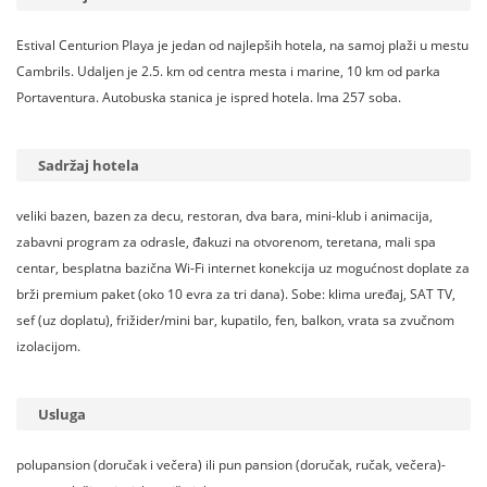
Estival Centurion Playa je jedan od najlepših hotela, na samoj plaži u mestu
Cambrils. Udaljen je 2.5. km od centra mesta i marine, 10 km od parka
Portaventura. Autobuska stanica je ispred hotela. Ima 257 soba.
Sadržaj hotela
veliki bazen, bazen za decu, restoran, dva bara, mini-klub i animacija,
zabavni program za odrasle, đakuzi na otvorenom, teretana, mali spa
centar, besplatna bazična Wi-Fi internet konekcija uz mogućnost doplate za
brži premium paket (oko 10 evra za tri dana). Sobe: klima uređaj, SAT TV,
sef (uz doplatu), frižider/mini bar, kupatilo, fen, balkon, vrata sa zvučnom
izolacijom.
Usluga
polupansion (doručak i večera) ili pun pansion (doručak, ručak, večera)-