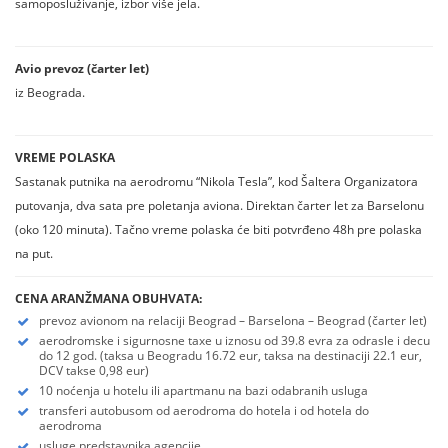
samoposluživanje, izbor više jela.
Avio prevoz (čarter let)
iz Beograda.
VREME POLASKA
Sastanak putnika na aerodromu “Nikola Tesla”, kod Šaltera Organizatora
putovanja, dva sata pre poletanja aviona. Direktan čarter let za Barselonu
(oko 120 minuta). Tačno vreme polaska će biti potvrđeno 48h pre polaska
na put.
CENA ARANŽMANA OBUHVATA:
prevoz avionom na relaciji Beograd – Barselona – Beograd (čarter let)
aerodromske i sigurnosne taxe u iznosu od 39.8 evra za odrasle i decu
do 12 god. (taksa u Beogradu 16.72 eur, taksa na destinaciji 22.1 eur,
DCV takse 0,98 eur)
10 noćenja u hotelu ili apartmanu na bazi odabranih usluga
transferi autobusom od aerodroma do hotela i od hotela do
aerodroma
usluge predstavnika agencije