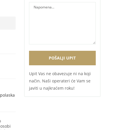
Upit Vas ne obavezuje ni na koji
način. Naši operateri će Vam se
javiti u najkraćem roku!
 polaska
o
 osobi