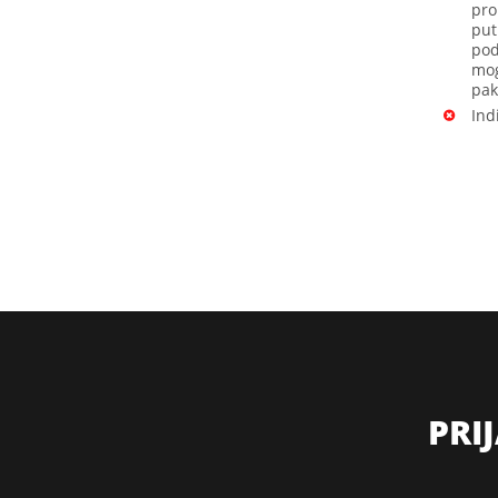
pro
put
pod
mog
pak
Ind
PRI