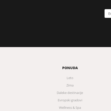
PONUDA
Leto
Zima
Daleke destinacije
Evropski gradovi
Wellness & Spa