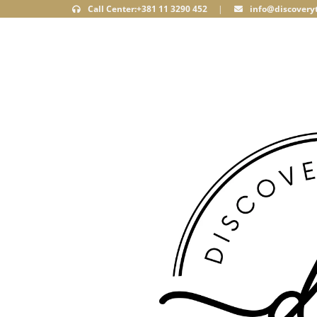
Call Center:+381 11 3290 452
|
info@discoveryt