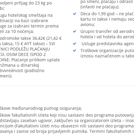
po smeni, plaćaju i odrasli
voljeni prtljag do 23 kg po
(infanti ne plaćaju);
bi;
Deca do 1,99 god – ne plać
ugu hotelskog smeštaja na
kartu ni takse i nemaju se
tinaciji na bazi izabrane
avionu;
uge za izabrani termin prema
eli za 10 noćenja;
Grupni transfer od aerod
hotela i od hotela do aer
odromske takse 36,42€ (21,42 €
 taksa, 15 € AYT takse) – SVI
Usluge predstavnika agenc
NICI PODLEŽU PLAĆANJU
Troškove organizacije put
SI, OSIM DECE ISPOD 2
iznosu naznačenom u tabe
INE; Plaćanje prilikom uplate
nžmana u dinarskoj
tivvrednosti (podložno
meni);
škove međunarodnog putnog osiguranja;
škove fakultativnih izleta koji nisu sastavni deo programa putovanja
dstavljaju zaseban ugovor, zaključen sa organizatorom izleta – in
ncijom (Fakultativni izleti nisu obavezni niti sastavni deo programa
ovanja i zavise od broja prijavljenih putnika. Termini fakultativnih i