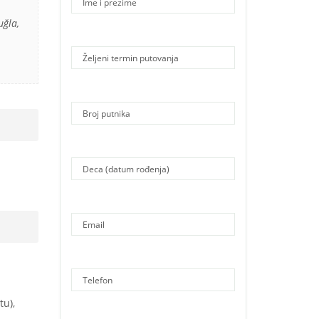
uğla,
tu),