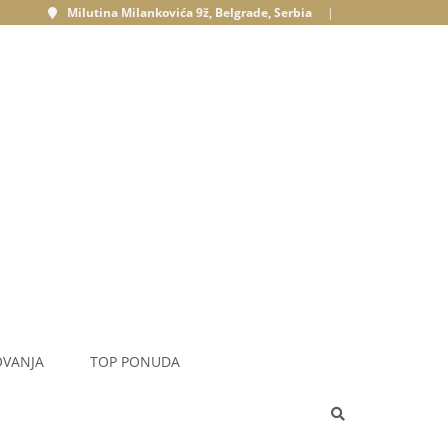
Milutina Milankovića 9ž, Belgrade, Serbia
|
OVANJA
TOP PONUDA