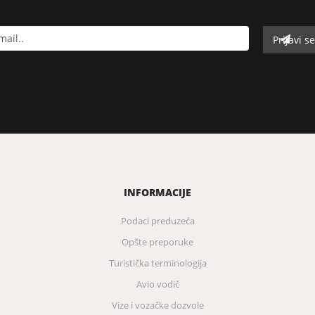
INFORMACIJE
Podaci preduzeća
Opšte preporuke
Turistička terminologija
Avio vodič
Vize i vozačke dozvole