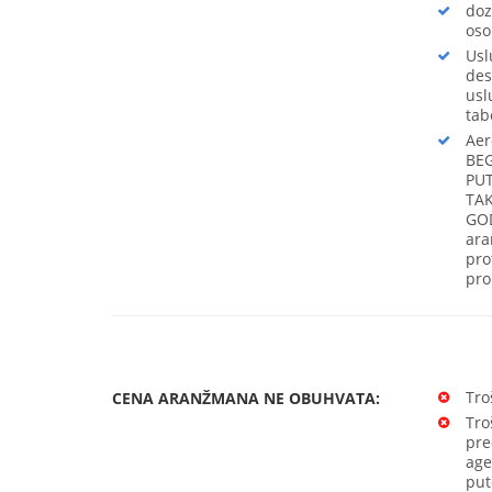
doz
oso
Usl
des
usl
tab
Aer
BEG
PUT
TAK
GOD
ara
pro
pro
Tro
CENA ARANŽMANA NE OBUHVATA:
Tro
pre
age
put