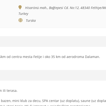
Hisarönü mah., Bağtepesi Cd. No:12, 48340 Fethiye/M
Turkey
Turska
o 5km od centra mesta Fetije i oko 35 km od aerodroma Dalaman.
 ili terasa.
 bazen, mini klub za decu, SPA centar (uz doplatu), saune (uz dopla