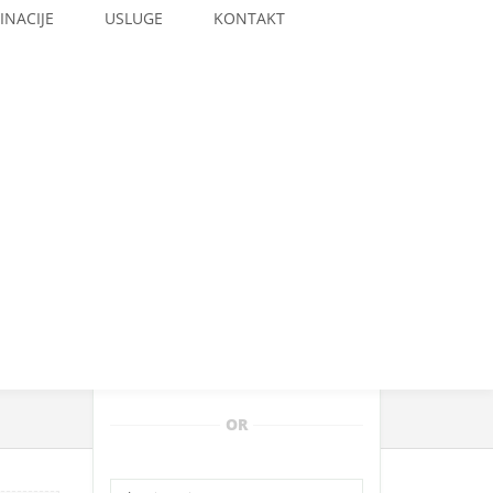
INACIJE
USLUGE
KONTAKT
Total:
765.00€
OR