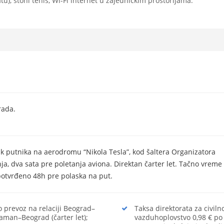
tu), stoni tenis, Wi-Fi internet u zajedničkim prostorijama.
rada.
k putnika na aerodromu “Nikola Tesla”, kod šaltera Organizatora
ja, dva sata pre poletanja aviona. Direktan čarter let. Tačno vreme
 potvrđeno 48h pre polaska na put.
o prevoz na relaciji Beograd–
Taksa direktorata za civiln
aman–Beograd (čarter let);
vazduhoplovstvo 0,98 € po