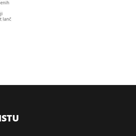
jenih
ji
t lanč
ISTU