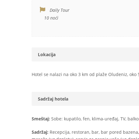
Daily Tour
10 noći
Lokacija
Hotel se nalazi na oko 3 km od plaže Oludeniz, ok
Sadržaj hotela
Smeštaj:
Sobe: kupatilo, fen, klima-uređaj, TV, balkon
Sadržaj:
Recepcija, restoran, bar, bar pored bazena,