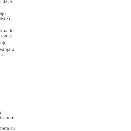
 i deca
aju
dište u
roma do
odroma;
ije;
ovanja u
li.
 i
ostranom
zleta su