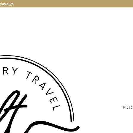
ravel.rs
PUT