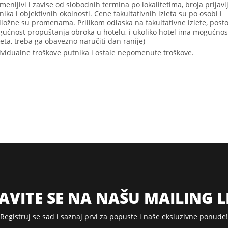
menljivi i zavise od slobodnih termina po lokalitetima, broja prijavl
nika i objektivnih okolnosti. Cene fakultativnih izleta su po osobi i
ložne su promenama. Prilikom odlaska na fakultativne izlete, posto
ućnost propuštanja obroka u hotelu, i ukoliko hotel ima mogućnos
eta, treba ga obavezno naručiti dan ranije)
ividualne troškove putnika i ostale nepomenute troškove.
JAVITE SE NA NAŠU MAILING L
Registruj se sad i saznaj prvi za popuste i naše eksluzivne ponude!