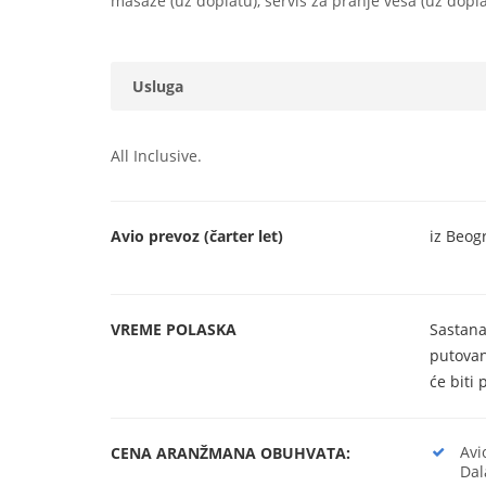
masaže (uz doplatu), servis za pranje veša (uz dopla
Usluga
All Inclusive.
Avio prevoz (čarter let)
iz Beog
VREME POLASKA
Sastana
putovan
će biti
Avi
CENA ARANŽMANA OBUHVATA:
Dal