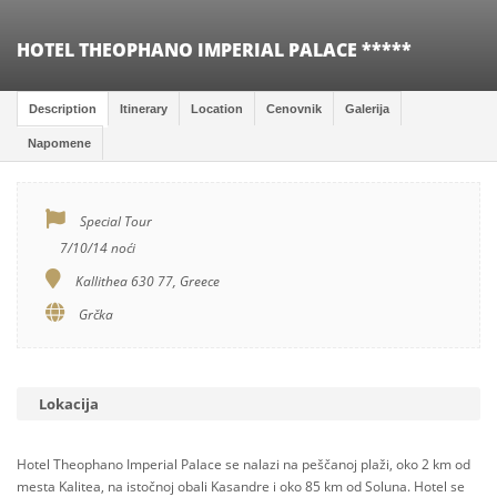
HOTEL THEOPHANO IMPERIAL PALACE *****
Description
Itinerary
Location
Cenovnik
Galerija
Napomene
Special Tour
7/10/14 noći
Kallithea 630 77, Greece
Grčka
Lokacija
Hotel Theophano Imperial Palace se nalazi na peščanoj plaži, oko 2 km od
mesta Kalitea, na istočnoj obali Kasandre i oko 85 km od Soluna. Hotel se