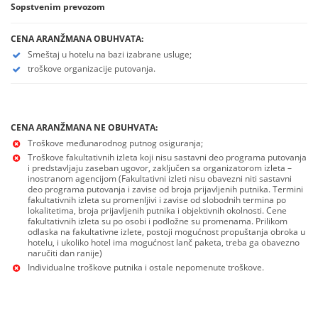
Sopstvenim prevozom
CENA ARANŽMANA OBUHVATA:
Smeštaj u hotelu na bazi izabrane usluge;
troškove organizacije putovanja.
CENA ARANŽMANA NE OBUHVATA:
Troškove međunarodnog putnog osiguranja;
Troškove fakultativnih izleta koji nisu sastavni deo programa putovanja
i predstavljaju zaseban ugovor, zaključen sa organizatorom izleta –
inostranom agencijom (Fakultativni izleti nisu obavezni niti sastavni
deo programa putovanja i zavise od broja prijavljenih putnika. Termini
fakultativnih izleta su promenljivi i zavise od slobodnih termina po
lokalitetima, broja prijavljenih putnika i objektivnih okolnosti. Cene
fakultativnih izleta su po osobi i podložne su promenama. Prilikom
odlaska na fakultativne izlete, postoji mogućnost propuštanja obroka u
hotelu, i ukoliko hotel ima mogućnost lanč paketa, treba ga obavezno
naručiti dan ranije)
Individualne troškove putnika i ostale nepomenute troškove.