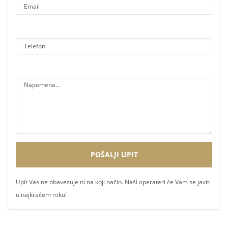
Upit Vas ne obavezuje ni na koji način. Naši operateri će Vam se javiti
u najkraćem roku!