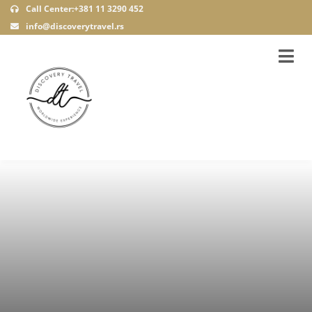
Call Center:+381 11 3290 452
info@discoverytravel.rs