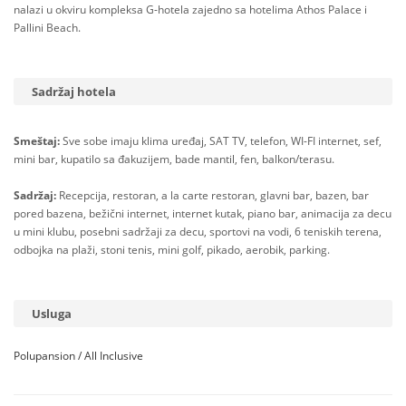
nalazi u okviru kompleksa G-hotela zajedno sa hotelima Athos Palace i
Pallini Beach.
Sadržaj hotela
Smeštaj:
Sve sobe imaju klima uređaj, SAT TV, telefon, WI-FI internet, sef,
mini bar, kupatilo sa đakuzijem, bade mantil, fen, balkon/terasu.
Sadržaj:
Recepcija, restoran, a la carte restoran, glavni bar, bazen, bar
pored bazena, bežični internet, internet kutak, piano bar, animacija za decu
u mini klubu, posebni sadržaji za decu, sportovi na vodi, 6 teniskih terena,
odbojka na plaži, stoni tenis, mini golf, pikado, aerobik, parking.
Usluga
Polupansion / All Inclusive