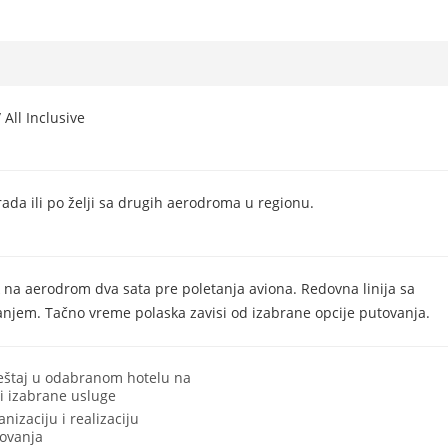
All Inclusive
rada ili po želji sa drugih aerodroma u regionu.
 na aerodrom dva sata pre poletanja aviona. Redovna linija sa
njem. Tačno vreme polaska zavisi od izabrane opcije putovanja.
štaj u odabranom hotelu na
i izabrane usluge
anizaciju i realizaciju
ovanja