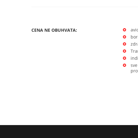
avi
CENA NE OBUHVATA:
bor
zdr
Tra
ind
sve
pro