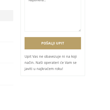
Upit Vas ne obavezuje ni na koji
način. Naši operateri će Vam se
javiti u najkraćem roku!