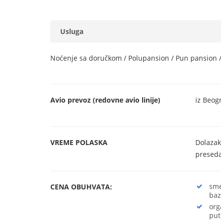
Usluga
Noćenje sa doručkom / Polupansion / Pun pansion / 
Avio prevoz (redovne avio linije)
iz Beog
VREME POLASKA
Dolazak
preseda
sme
CENA OBUHVATA:
baz
org
put