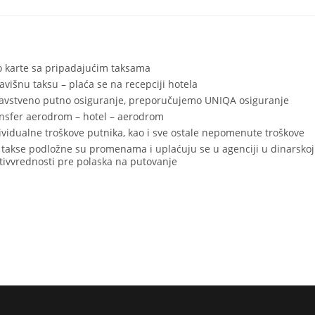
o karte sa pripadajućim taksama
avišnu taksu – plaća se na recepciji hotela
avstveno putno osiguranje, preporučujemo UNIQA osiguranje
nsfer aerodrom – hotel – aerodrom
ividualne troškove putnika, kao i sve ostale nepomenute troškove
 takse podložne su promenama i uplaćuju se u agenciji u dinarskoj
tivvrednosti pre polaska na putovanje