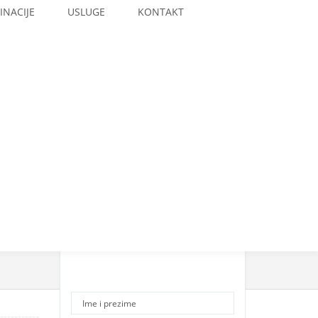
INACIJE
USLUGE
KONTAKT
Please Contact Us for
Price