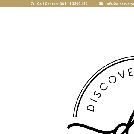
Call Center:+381 11 3290 452
|
info@discoveryt