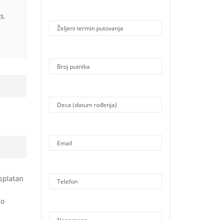
s,
esplatan
lo