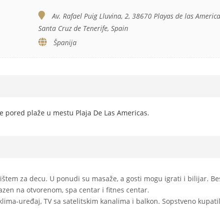
Av. Rafael Puig Lluvina, 2, 38670 Playas de las America
Santa Cruz de Tenerife, Spain
Španija
se pored plaže u mestu Plaja De Las Americas.
štem za decu. U ponudi su masaže, a gosti mogu igrati i bilijar. B
azen na otvorenom, spa centar i fitnes centar.
lima-uređaj, TV sa satelitskim kanalima i balkon. Sopstveno kupati