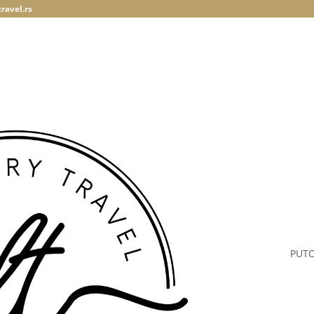
ravel.rs
PUT