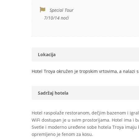
Special Tour
7/10/14 noći
Lokacija
Hotel Troya okružen je tropskim vrtovima, a nalazi 
Sadržaj hotela
Hotel raspolaže restoranom, dečjim bazenom i igrali
WiFi dostupan je u svim prostorijama. Hotel ima i b
Svetle i moderno uređene sobe hotela Troya imaju k
opremljeno je fenom za kosu.