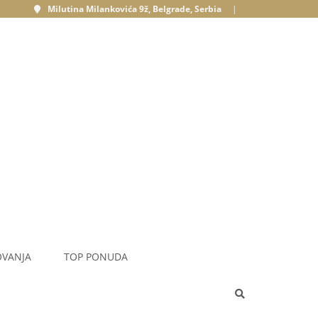
Milutina Milankovića 9ž, Belgrade, Serbia
|
OVANJA
TOP PONUDA