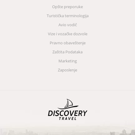
Opšte preporuke
Turistička terminologija
Avio vodič
Vize i vozačke dozvole
Pravno obaveštenje
Zaštita Podataka
Marketing
Zaposlenje