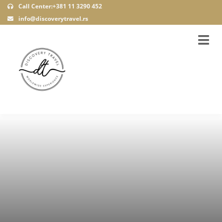
Call Center:+381 11 3290 452
info@discoverytravel.rs