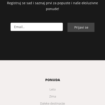
Registruj se sad i saznaj prvi za popuste i naše eksluzivne
ponude!
PONUDA
Leto
Zima
Daleke destinacije