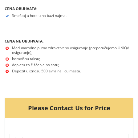
CENA OBUHVATA:
Smeštaj u hotelu na bazi najma.
CENA NE OBUHVATA:
Međunarodno putno zdravstveno osiguranje (preporučujemo UNIQA
osiguranje);
boravišnu taksu;
doplatu za čišćenje po satu;
Depozit u iznosu 500 evra na licu mesta.
Please Contact Us for Price