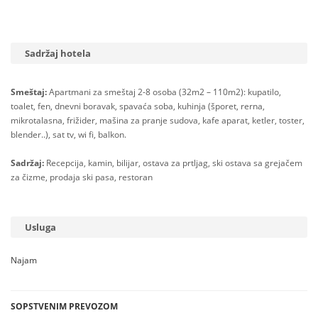
Sadržaj hotela
Smeštaj:
Apartmani za smeštaj 2-8 osoba (32m2 – 110m2): kupatilo,
toalet, fen, dnevni boravak, spavaća soba, kuhinja (šporet, rerna,
mikrotalasna, frižider, mašina za pranje sudova, kafe aparat, ketler, toster,
blender..), sat tv, wi fi, balkon.
Sadržaj:
Recepcija, kamin, bilijar, ostava za prtljag, ski ostava sa grejačem
za čizme, prodaja ski pasa, restoran
Usluga
Najam
SOPSTVENIM PREVOZOM