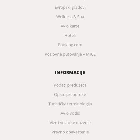
Evropski gradovi
Wellness & Spa
Avio karte
Hoteli
Booking.com
Poslovna putovanja – MICE
INFORMACIJE
Podaci preduzeća
Opšte preporuke
Turistička terminologija
Avio vodič
Vize i vozačke dozvole
Pravno obaveštenje