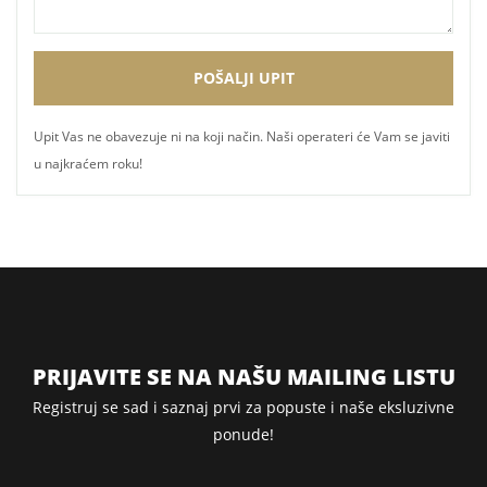
Upit Vas ne obavezuje ni na koji način. Naši operateri će Vam se javiti
u najkraćem roku!
PRIJAVITE SE NA NAŠU MAILING LISTU
Registruj se sad i saznaj prvi za popuste i naše eksluzivne
ponude!