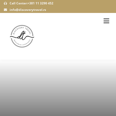
Call Center:+381 11 3290 452
info@discoverytravel.rs