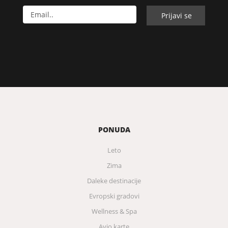
PONUDA
Leto
Zima
Daleke destinacije
Evropski gradovi
Wellness & Spa
Avio karte