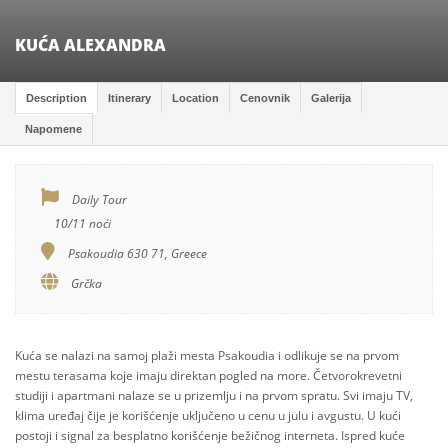
KUĆA ALEXANDRA
Description
Itinerary
Location
Cenovnik
Galerija
Napomene
Daily Tour
10/11 noći
Psakoudia 630 71, Greece
Grčka
Kuća se nalazi na samoj plaži mesta Psakoudia i odlikuje se na prvom
mestu terasama koje imaju direktan pogled na more. Četvorokrevetni
studiji i apartmani nalaze se u prizemlju i na prvom spratu. Svi imaju TV,
klima uređaj čije je korišćenje uključeno u cenu u julu i avgustu. U kući
postoji i signal za besplatno korišćenje bežičnog interneta. Ispred kuće