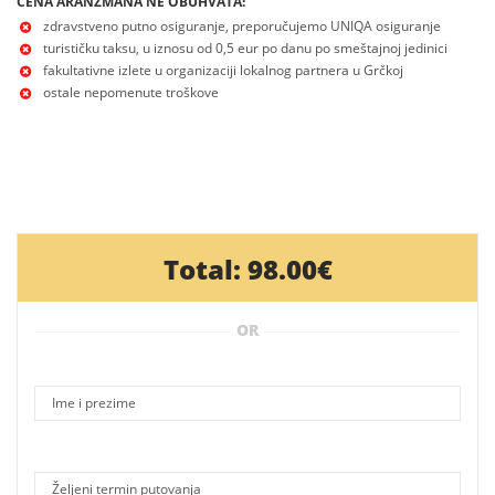
CENA ARANŽMANA NE OBUHVATA:
zdravstveno putno osiguranje, preporučujemo UNIQA osiguranje
turističku taksu, u iznosu od 0,5 eur po danu po smeštajnoj jedinici
fakultativne izlete u organizaciji lokalnog partnera u Grčkoj
ostale nepomenute troškove
Total:
98.00€
OR