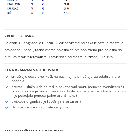
VREME POLASKA
Polazak iz Beograda je u 19:00. Okvirno vreme polaska iz ostalih mesta je
navedeno u tabeli, tačno vreme polaska će biti potvrđeno pre polaska na
put. Povratak iz letovališta u zavisnosti od mesta je izmedju 17-19h.
CENA ARANŽMANA OBUHVATA:
smeštaj u odabranoj kući, na bazi najma smeštaja, za odabrani broj
noćenja
prevoz u slučaju da se radi o paket aranžmanu (cena sa zvezdicom *)
ili u slučaju da je prevoz posebno doplaćen (ukoliko za određeni datum
nije postojala ponuda paket aranžmana)
troškove organizacije i vođenja aranžmana
Usluge licenciranog pratioca grupe