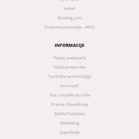
Hoteli
Booking.com
Poslovna putovanja – MICE
INFORMACIJE
Podaci preduzeća
Opšte preporuke
Turistička terminologija
Avio vodič
Vize i vozačke dozvole
Pravno obaveštenje
Zaštita Podataka
Marketing
Zaposlenje