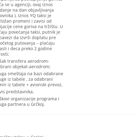
ća se u agenciji, ovaj iznos
idanje na dan objavljivanja
ovnika ). Iznos YQ taksi je
ložan promeni i zavisi od
ijacije cene goriva na tržištu. U
čaju povećanja taksi, putnik je
bavezi da izvrši doplatu pre
očetog putovanja – plaćaju
asli i deca preko 2 godine
osti;
šak transfera aerodrom-
brani objekat-aerodrom;
uga smeštaja na bazi odabrane
uge iz tabele , za odabrani
min iz tabele + avionski prevoz,
vis predstavnika,
škovi organizacije programa i
uga partnera u Grčkoj.