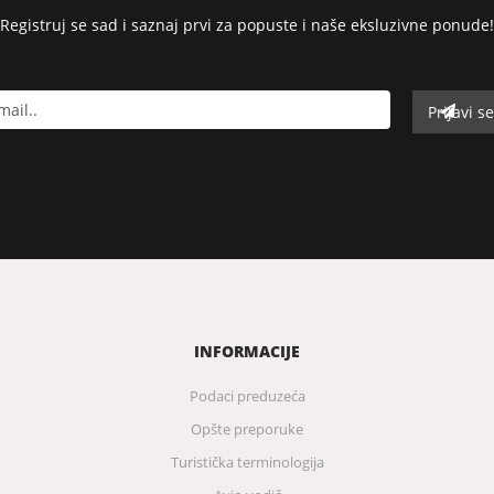
Registruj se sad i saznaj prvi za popuste i naše eksluzivne ponude!
INFORMACIJE
Podaci preduzeća
Opšte preporuke
Turistička terminologija