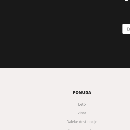
PONUDA
Leto
Zima
Daleke destinacije