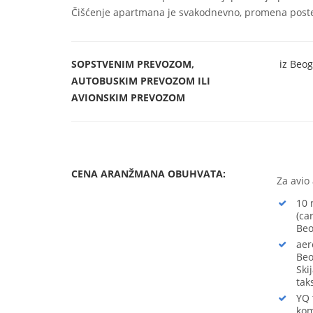
Čišćenje apartmana je svakodnevno, promena postel
SOPSTVENIM PREVOZOM,
iz Beog
AUTOBUSKIM
PREVOZOM ILI
AVIONSKIM PREVOZOM
CENA ARANŽMANA OBUHVATA:
Za avio
10 
(ca
Beo
aer
Beo
Ski
tak
YQ 
kom