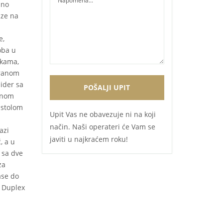
uno
aze na
e,
oba u
okama,
tranom
žider sa
evnom
 stolom
Upit Vas ne obavezuje ni na koji
način. Naši operateri će Vam se
azi
javiti u najkraćem roku!
, a u
t sa dve
za
ase do
. Duplex