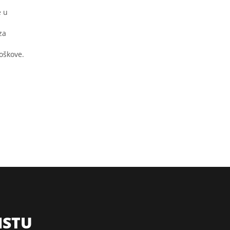
e u
za
roškove.
ISTU