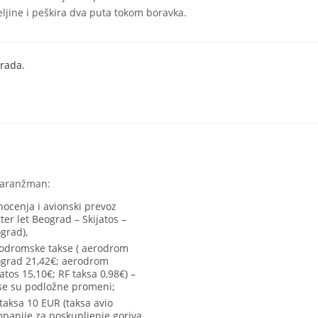
jine i peškira dva puta tokom boravka.
rada.
 aranžman:
nocenja i avionski prevoz
rter let Beograd – Skijatos –
grad),
odromske takse ( aerodrom
grad 21,42€; aerodrom
jatos 15,10€; RF taksa 0,98€) –
se su podložne promeni;
taksa 10 EUR (taksa avio
panije za poskupljenje goriva,