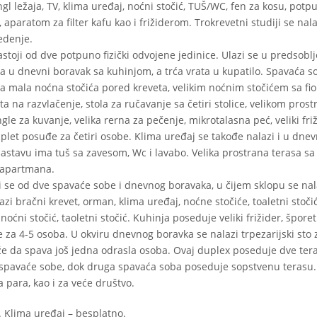
l ležaja, TV, klima uređaj, noćni stočić, TUŠ/WC, fen za kosu, potp
aparatom za filter kafu kao i frižiderom. Trokrevetni studiji se nal
edenje.
ji od dve potpuno fizički odvojene jedinice. Ulazi se u predsoblj
a u dnevni boravak sa kuhinjom, a trća vrata u kupatilo. Spavaća s
a mala noćna stočića pored kreveta, velikim noćnim stočićem sa fi
ta na razvlačenje, stola za ručavanje sa četiri stolice, velikom pros
gle za kuvanje, velika rerna za pečenje, mikrotalasna peć, veliki fri
plet posuđe za četiri osobe. Klima uređaj se takođe nalazi i u dn
stavu ima tuš sa zavesom, Wc i lavabo. Velika prostrana terasa sa
g apartmana.
 od dve spavaće sobe i dnevnog boravaka, u čijem sklopu se nal
zi bračni krevet, orman, klima uređaj, noćne stočiće, toaletni stočić
oćni stočić, taoletni stočić. Kuhinja poseduje veliki frižider, špore
 za 4-5 osoba. U okviru dnevnog boravka se nalazi trpezarijski sto 
ože da spava još jedna odrasla osoba. Ovaj duplex poseduje dve ter
e spavaće sobe, dok druga spavaća soba poseduje sopstvenu terasu
 para, kao i za veće društvo.
. Klima uređaj – besplatno.