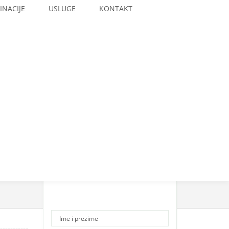
INACIJE
USLUGE
KONTAKT
Please Contact Us for
Price