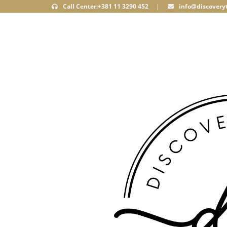
Call Center:+381 11 3290 452
|
info@discoveryt