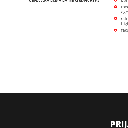
bor
CENA ARANŽMANA NE OBUHVATA:
međ
age
odr
hig
fak
PRI