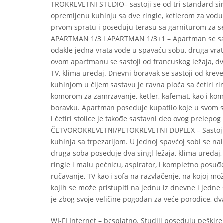
TROKREVETNI STUDIO– sastoji se od tri standard sing
opremljenu kuhinju sa dve ringle, ketlerom za vodu, 
prvom spratu i poseduju terasu sa garniturom za s
APARTMAN 1/3 i APARTMAN 1/3+1 – Apartman se sasto
odakle jedna vrata vode u spavaću sobu, druga vrat
ovom apartmanu se sastoji od francuskog ležaja, dv
TV, klima uređaj. Dnevni boravak se sastoji od kreve
kuhinjom u čijem sastavu je ravna ploča sa četiri rin
komorom za zamrzavanje, ketler, kafemat, kao i kom
boravku. Apartman poseduje kupatilo koje u svom sa
i četiri stolice je takođe sastavni deo ovog prelepo
ČETVOROKREVETNI/PETOKREVETNI DUPLEX – Sastoji se
kuhinja sa trpezarijom. U jednoj spavćoj sobi se nala
druga soba poseduje dva singl ležaja, klima uređaj, n
ringle i malu pećnicu, aspirator, i kompletno posuđe
ručavanje, TV kao i sofa na razvlačenje, na kojoj m
kojih se može pristupiti na jednu iz dnevne i jedn
je zbog svoje veličine pogodan za veće porodice, dva
WI-FI Internet – besplatno. Studiji poseduju peškire