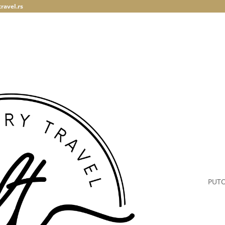
ravel.rs
PUT