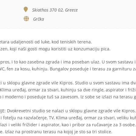
Skiathos 370 02, Greece
Grčka
etara udaljenosti od luke, kod teniskih terena.
azen, koji naši gosti mogu koristiti uz konzumaciju pica.
ros, i to kao zasebna zgrada i ima poseban ulaz. U svom sastavu 
Š/WC, fen za kosu, kuhinju. Bungalov poseduje i terasu za garnituru z
 u sklopu glavne zgrade vile Kipros. Studio u svom sastavu ima dv
Klima uređaj, ormar za stvari, kuhinju sa dve ringle, aspirator i friž
o i moderno i poseduje tuš sa zavesom. Iz sobe se izlazi na terasu 
vokrevetni studio se nalazi u sklopu glavne zgrade vile Kipros.
 fotelju na razvlačenje, TV, Klima uređaj, ormar za stvari, veliku ku
zi i veliki frižider i aspirator, kao i pribor za ručavanje za 3 osobe
 Izlaz na prostranu terasu na kojoj je sto sa tri stolice.