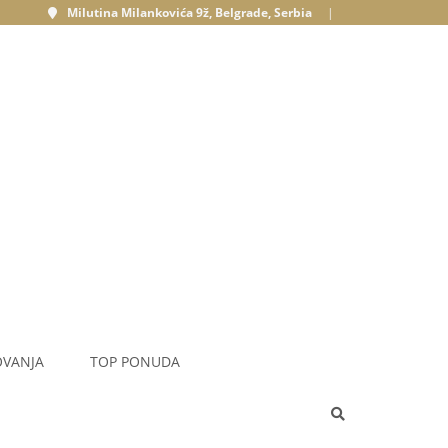
Milutina Milankovića 9ž, Belgrade, Serbia
|
OVANJA
TOP PONUDA