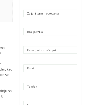
ima
a
a
ider, kao
gde se
hinju sa
. U