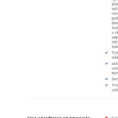
pla
val
cen
pod
dev
slu
u o
zap
odr
star
Tro
oda
usl
usl
ter
Ser
Tro
usl