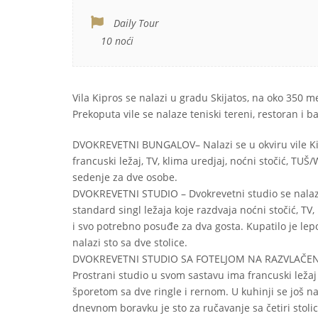
Daily Tour
10 noći
Vila Kipros se nalazi u gradu Skijatos, na oko 350 m
Prekoputa vile se nalaze teniski tereni, restoran i b
DVOKREVETNI BUNGALOV– Nalazi se u okviru vile Kip
francuski ležaj, TV, klima uredjaj, noćni stočić, TU
sedenje za dve osobe.
DVOKREVETNI STUDIO – Dvokrevetni studio se nalazi
standard singl ležaja koje razdvaja noćni stočić, TV, 
i svo potrebno posuđe za dva gosta. Kupatilo je lep
nalazi sto sa dve stolice.
DVOKREVETNI STUDIO SA FOTELJOM NA RAZVLAČENJE: D
Prostrani studio u svom sastavu ima francuski ležaj i
šporetom sa dve ringle i rernom. U kuhinji se još nala
dnevnom boravku je sto za ručavanje sa četiri stolice.