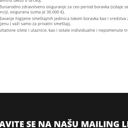
avišnu taksu u Grckoj,
unarodno zdravstveno osiguranje za ceo period boravka (izdaje s
nciji, osigurana suma je 30.000 €),
žavanje higijene smeštajnih jedinica tokom boravka kao i sredstva 
ijenu ( važi samo za privatni smeštaj),
ultativne izlete i ulaznice, kao i ostale individualne i nepomenute t
JAVITE SE NA NAŠU MAILING L