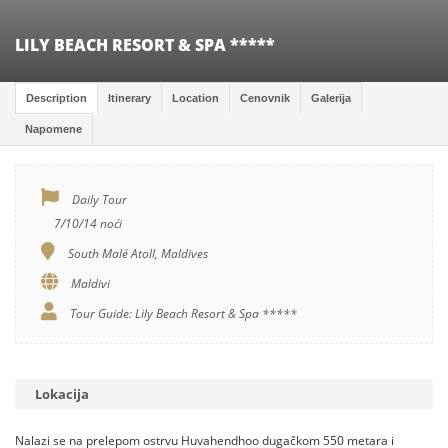
LILY BEACH RESORT & SPA *****
Description
Itinerary
Location
Cenovnik
Galerija
Napomene
Daily Tour
7/10/14 noći
South Malé Atoll, Maldives
Maldivi
Tour Guide: Lily Beach Resort & Spa *****
Lokacija
Nalazi se na prelepom ostrvu Huvahendhoo dugačkom 550 metara i