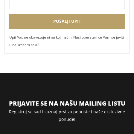
Upit Vas ne obavezuje ni na koji način. Naši operateri će Vam se javiti
u najkraćem roku!
PRIJAVITE SE NA NAŠU MAILING LISTU
Registruj se sad i saznaj prvi za popuste i naše eksluzivne
ponude!