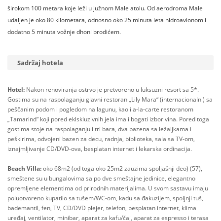
širokom 100 metara koje leži u južnom Male atolu. Od aerodroma Male
udaljen je oko 80 kilometara, odnosno oko 25 minuta leta hidroavionom i
dodatno 5 minuta vožnje dhoni brodićem.
Sadržaj hotela
Hotel:
Nakon renoviranja ostrvo je pretvoreno u luksuzni resort sa 5*.
Gostima su na raspolaganju glavni restoran „Lily Mara“ (internacionalni) sa
peščanim podom i pogledom na lagunu, kao i a-la-carte restoranom
„Tamarind“ koji pored eklskluzivnih jela ima i bogati izbor vina. Pored toga
gostima stoje na raspolaganju i tri bara, dva bazena sa ležaljkama i
peškirima, odvojeni bazen za decu, radnja, biblioteka, sala sa TV-om,
iznajmljivanje CD/DVD-ova, besplatan internet i lekarska ordinacija.
Beach Villa:
oko 68m2 (od toga oko 25m2 zauzima spoljašnji deo) (57),
smeštene su u bungalovima sa po dve smeštajne jedinice, elegantno
opremljene elementima od prirodnih materijalima. U svom sastavu imaju
poluotvoreno kupatilo sa tušem/WC-om, kadu sa đakuzijem, spoljnji tuš,
bademantil, fen, TV, CD/DVD plejer, telefon, besplatan internet, klima
uređaj, ventilator, minibar, aparat za kafu/čaj, aparat za espresso i terasa