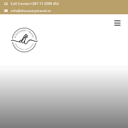
Call Center:+381 11 3290 452
info@discoverytravel.rs