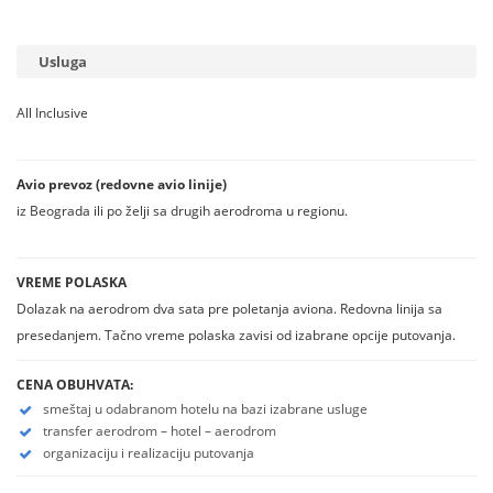
Usluga
All Inclusive
Avio prevoz (redovne avio linije)
iz Beograda ili po želji sa drugih aerodroma u regionu.
VREME POLASKA
Dolazak na aerodrom dva sata pre poletanja aviona. Redovna linija sa
presedanjem. Tačno vreme polaska zavisi od izabrane opcije putovanja.
CENA OBUHVATA:
smeštaj u odabranom hotelu na bazi izabrane usluge
transfer aerodrom – hotel – aerodrom
organizaciju i realizaciju putovanja