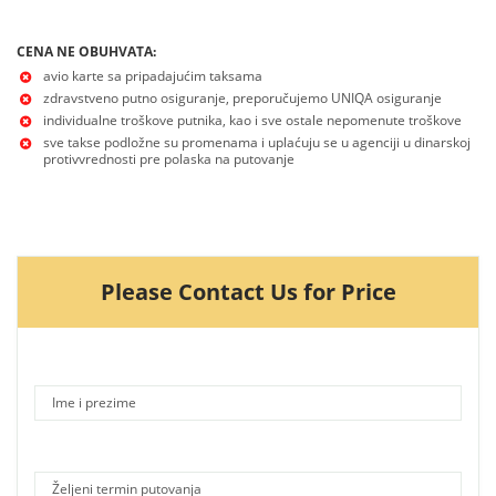
CENA NE OBUHVATA:
avio karte sa pripadajućim taksama
zdravstveno putno osiguranje, preporučujemo UNIQA osiguranje
individualne troškove putnika, kao i sve ostale nepomenute troškove
sve takse podložne su promenama i uplaćuju se u agenciji u dinarskoj
protivvrednosti pre polaska na putovanje
Please Contact Us for Price