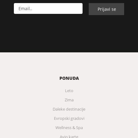
PONUDA
Leto
Zima
Daleke destinacije
Evropski gradovi
Wellness & Spa
Avio karte