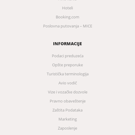
Hoteli
Booking.com
Poslovna putovanja – MICE
INFORMACIJE
Podaci preduzeća
Opšte preporuke
Turistička terminologija
Avio vodič
Vize i vozačke dozvole
Pravno obaveštenje
Zaštita Podataka
Marketing
Zaposlenje