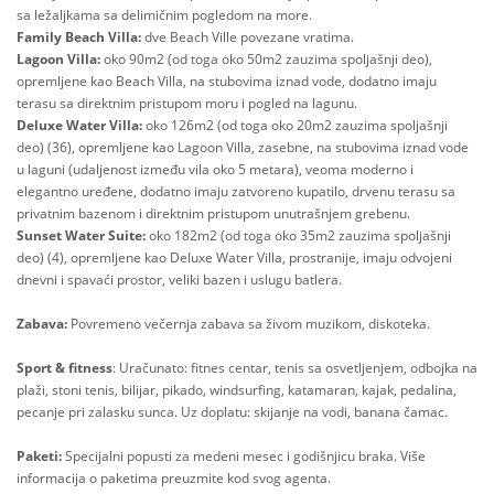
sa ležaljkama sa delimičnim pogledom na more.
Family Beach Villa:
dve Beach Ville povezane vratima.
Lagoon Villa:
oko 90m2 (od toga oko 50m2 zauzima spoljašnji deo),
opremljene kao Beach Villa, na stubovima iznad vode, dodatno imaju
terasu sa direktnim pristupom moru i pogled na lagunu.
Deluxe Water Villa:
oko 126m2 (od toga oko 20m2 zauzima spoljašnji
deo) (36), opremljene kao Lagoon Villa, zasebne, na stubovima iznad vode
u laguni (udaljenost između vila oko 5 metara), veoma moderno i
elegantno uređene, dodatno imaju zatvoreno kupatilo, drvenu terasu sa
privatnim bazenom i direktnim pristupom unutrašnjem grebenu.
Sunset Water Suite:
oko 182m2 (od toga oko 35m2 zauzima spoljašnji
deo) (4), opremljene kao Deluxe Water Villa, prostranije, imaju odvojeni
dnevni i spavaći prostor, veliki bazen i uslugu batlera.
Zabava:
Povremeno večernja zabava sa živom muzikom, diskoteka.
Sport & fitness
: Uračunato: fitnes centar, tenis sa osvetljenjem, odbojka na
plaži, stoni tenis, bilijar, pikado, windsurfing, katamaran, kajak, pedalina,
pecanje pri zalasku sunca. Uz doplatu: skijanje na vodi, banana čamac.
Paketi:
Specijalni popusti za medeni mesec i godišnjicu braka. Više
informacija o paketima preuzmite kod svog agenta.