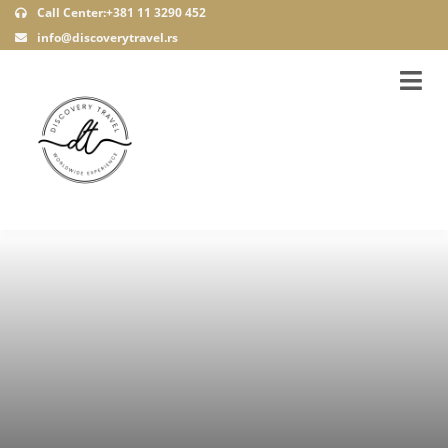
Call Center:+381 11 3290 452
info@discoverytravel.rs