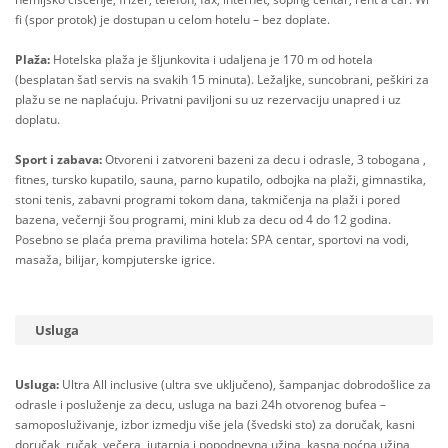
fi (spor protok) je dostupan u celom hotelu – bez doplate.
Plaža:
Hotelska plaža je šljunkovita i udaljena je 170 m od hotela
(besplatan šatl servis na svakih 15 minuta). Ležaljke, suncobrani, peškiri za
plažu se ne naplaćuju. Privatni paviljoni su uz rezervaciju unapred i uz
doplatu.
Sport i zabava:
Otvoreni i zatvoreni bazeni za decu i odrasle, 3 tobogana ,
fitnes, tursko kupatilo, sauna, parno kupatilo, odbojka na plaži, gimnastika,
stoni tenis, zabavni programi tokom dana, takmičenja na plaži i pored
bazena, večernji šou programi, mini klub za decu od 4 do 12 godina.
Posebno se plaća prema pravilima hotela: SPA centar, sportovi na vodi,
masaža, bilijar, kompjuterske igrice.
Usluga
Usluga:
Ultra All inclusive (ultra sve uključeno), šampanjac dobrodošlice za
odrasle i posluženje za decu, usluga na bazi 24h otvorenog bufea –
samoposluživanje, izbor izmedju više jela (švedski sto) za doručak, kasni
doručak, ručak, večera, jutarnja i popodnevna užina, kasna noćna užina,