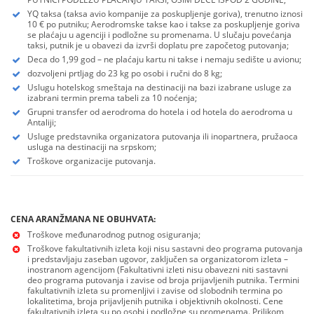
YQ taksa (taksa avio kompanije za poskupljenje goriva), trenutno iznosi
10 € po putniku; Aerodromske takse kao i takse za poskupljenje goriva
se plaćaju u agenciji i podložne su promenama. U slučaju povećanja
taksi, putnik je u obavezi da izvrši doplatu pre započetog putovanja;
Deca do 1,99 god – ne plaćaju kartu ni takse i nemaju sedište u avionu;
dozvoljeni prtljag do 23 kg po osobi i ručni do 8 kg;
Uslugu hotelskog smeštaja na destinaciji na bazi izabrane usluge za
izabrani termin prema tabeli za 10 noćenja;
Grupni transfer od aerodroma do hotela i od hotela do aerodroma u
Antaliji;
Usluge predstavnika organizatora putovanja ili inopartnera, pružaoca
usluga na destinaciji na srpskom;
Troškove organizacije putovanja.
CENA ARANŽMANA NE OBUHVATA:
Troškove međunarodnog putnog osiguranja;
Troškove fakultativnih izleta koji nisu sastavni deo programa putovanja
i predstavljaju zaseban ugovor, zaključen sa organizatorom izleta –
inostranom agencijom (Fakultativni izleti nisu obavezni niti sastavni
deo programa putovanja i zavise od broja prijavljenih putnika. Termini
fakultativnih izleta su promenljivi i zavise od slobodnih termina po
lokalitetima, broja prijavljenih putnika i objektivnih okolnosti. Cene
fakultativnih izleta su po osobi i podložne su promenama. Prilikom