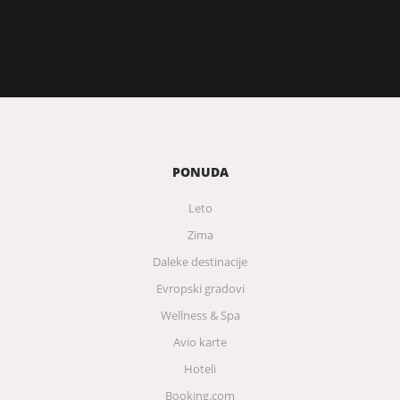
PONUDA
Leto
Zima
Daleke destinacije
Evropski gradovi
Wellness & Spa
Avio karte
Hoteli
Booking.com