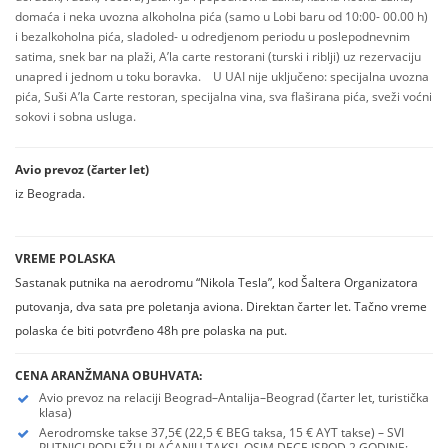
domaća i neka uvozna alkoholna pića (samo u Lobi baru od 10:00- 00.00 h)
i bezalkoholna pića, sladoled- u odredjenom periodu u poslepodnevnim
satima, snek bar na plaži, A’la carte restorani (turski i riblji) uz rezervaciju
unapred i jednom u toku boravka. U UAI nije uključeno: specijalna uvozna
pića, Suši A’la Carte restoran, specijalna vina, sva flaširana pića, sveži voćni
sokovi i sobna usluga.
Avio prevoz (čarter let)
iz Beograda.
VREME POLASKA
Sastanak putnika na aerodromu “Nikola Tesla”, kod Šaltera Organizatora
putovanja, dva sata pre poletanja aviona. Direktan čarter let. Tačno vreme
polaska će biti potvrđeno 48h pre polaska na put.
CENA ARANŽMANA OBUHVATA:
Avio prevoz na relaciji Beograd–Antalija–Beograd (čarter let, turistička
klasa)
Aerodromske takse 37,5€ (22,5 € BEG taksa, 15 € AYT takse) – SVI
PUTNICI PODLEŽU PLAĆANJU TAKSI, OSIM DECE ISPOD 2 GODINE;