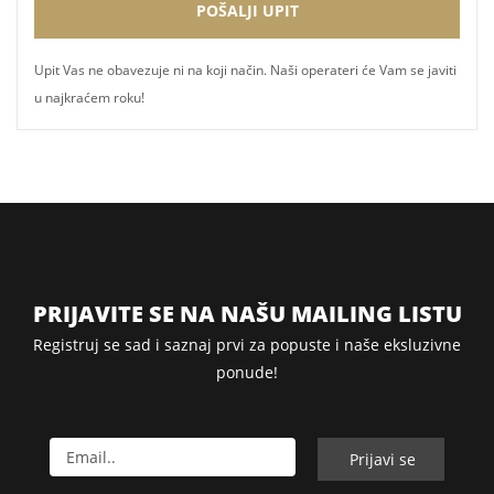
Upit Vas ne obavezuje ni na koji način. Naši operateri će Vam se javiti
u najkraćem roku!
PRIJAVITE SE NA NAŠU MAILING LISTU
Registruj se sad i saznaj prvi za popuste i naše eksluzivne
ponude!