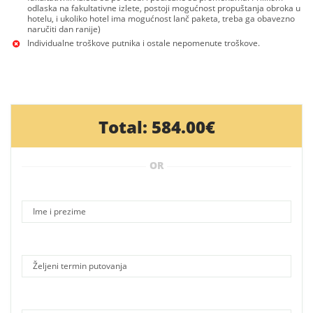
odlaska na fakultativne izlete, postoji mogućnost propuštanja obroka u
hotelu, i ukoliko hotel ima mogućnost lanč paketa, treba ga obavezno
naručiti dan ranije)
Individualne troškove putnika i ostale nepomenute troškove.
Total:
584.00€
OR