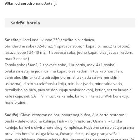
90km od aerodroma u Antaliji.
Sadržaj hotela
Smeštaj:
Hotel ima ukupno 259 smeštajnih jedinica.
Standardne sobe (32-46m2, 1 spavaća soba, 1 kupatilo, max.2+2 osobe);
Jacuzzi sobe ( 34-40 m2 , 1 spavaca soba, jedno kupatilo sa jacuzzi kadom,
max 3 osobe )
Family sobe (54m2, 2 spavaće sobe, 1 kupatilo, max. 4+1 osoba).
Svaka smeštajna jedinica ima kupatilo sa kadom ili tuš kabinom, fen,
centralnu klimu (radi u odredjeno vreme, u skladu sa vremenskim
uslovima), direktnu telefonsku liniju, mini bar (voda, mineralna voda,
bezalkoholna pića, pivo se dopunjuju svakodnevno), ketler, set za kuvanje
kafe i čaja, sef, SAT TV i muzičke kanale, balkon ili terasu, Wi-fi konekciju
male brzine.
Sadržaj
: Glavni restoran na bazi otvorenog bufea, A’la carte restorani:
Sushi – dalekoistočna kuhinja, Fish – riblji restoran, Osmanli – turska
kuhinja, barovi u okviru hotelskog kompleksa. Posebno se naplaćuje prema
pravilima hotela: usluga lekara, čuvanje dece, usluga pranja veša i
hemijsko čišćenje, frizer, telefon, fax, internet, šoping centar, rent a car. Wi