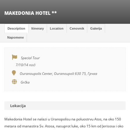
MAKEDONIA HOTEL **
Description
Itinerary
Location
Cenovnik
Galerija
Napomene
Special Tour
7/10/14 noći
Ouranoupolis Center, Ouranoupoli 630 75, Грчка
Grčka
Lokacija
Makedonia Hotel se nalazi u Uranopolisu na poluostrvu Atos, na oko 150
metara od manastira Sv. Atosa, nasuprot luke, oko 15 km od Jerisosa i oko