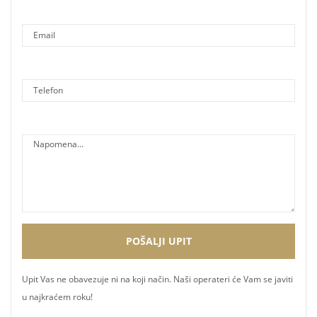
Upit Vas ne obavezuje ni na koji način. Naši operateri će Vam se javiti
u najkraćem roku!