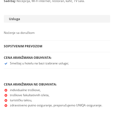
Sadržaj:
Recepcija, Wi-Fi internet, restoran, kafić, TV sala.
Usluga
Noćenje sa doručkom
SOPSTVENIM PREVOZOM
CENA ARANŽMANA OBUHVATA:
Smeštaj u hotelu na bazi izabrane usluge;
CENA ARANŽMANA NE OBUHVATA:
individualne troškove,
troškove fakultativnih izleta,
turističku taksu,
zdravstveno putno osiguranje, preporučujemo UNIQA osiguranje.