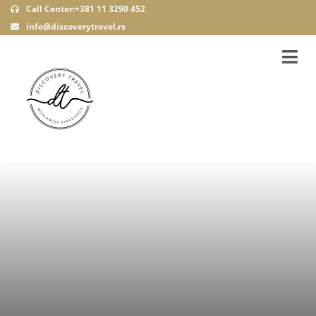
Call Center:+381 11 3290 452
info@discoverytravel.rs