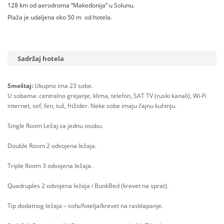
128 km od aerodroma “Makedonija” u Solunu.
Plaža je udaljena oko 50 m od hotela.
Sadržaj hotela
Smeštaj:
Ukupno ima 23 sobe.
U sobama: centralno grejanje, klima, telefon, SAT TV (ruski kanali), Wi-Fi
internet, sef, fen, tuš, frižider. Neke sobe imaju čajnu kuhinju.
Single Room Ležaj za jednu osobu.
Double Room 2 odvojena ležaja.
Triple Room 3 odvojena ležaja.
Quadruples 2 odvojena ležaja i BunkBed (krevet na sprat).
Tip dodatnog ležaja – sofa/fotelja/krevet na rasklapanje.