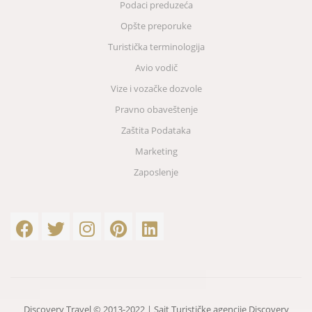
Podaci preduzeća
Opšte preporuke
Turistička terminologija
Avio vodič
Vize i vozačke dozvole
Pravno obaveštenje
Zaštita Podataka
Marketing
Zaposlenje
Discovery Travel © 2013-2022 | Sajt Turističke agencije Discovery