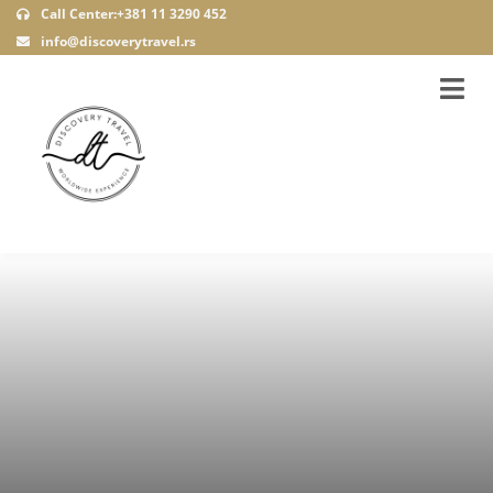
Call Center:+381 11 3290 452
info@discoverytravel.rs