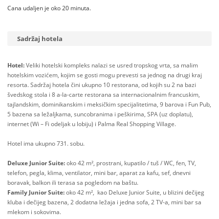
Cana udaljen je oko 20 minuta.
Sadržaj hotela
Hotel:
Veliki hotelski kompleks nalazi se usred tropskog vrta, sa malim
hotelskim vozićem, kojim se gosti mogu prevesti sa jednog na drugi kraj
resorta. Sadržaj hotela čini ukupno 10 restorana, od kojih su 2 na bazi
švedskog stola i 8 a-la-carte restorana sa internacionalnim francuskim,
tajlandskim, dominikanskim i meksičkim specijalitetima, 9 barova i Fun Pub,
5 bazena sa ležaljkama, suncobranima i peškirima, SPA (uz doplatu),
internet (Wi – Fi odeljak u lobiju) i Palma Real Shopping Village.
Hotel ima ukupno 731. sobu.
Deluxe Junior Suite:
oko 42 m², prostrani, kupatilo / tuš / WC, fen, TV,
telefon, pegla, klima, ventilator, mini bar, aparat za kafu, sef, dnevni
boravak, balkon ili terasa sa pogledom na baštu.
Family Junior Suite:
oko 42 m², kao Deluxe Junior Suite, u blizini dečijeg
kluba i dečijeg bazena, 2 dodatna ležaja i jedna sofa, 2 TV-a, mini bar sa
mlekom i sokovima.