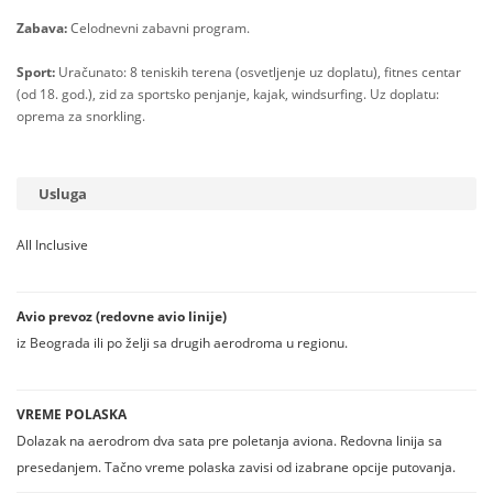
Zabava:
Celodnevni zabavni program.
Sport:
Uračunato: 8 teniskih terena (osvetljenje uz doplatu), fitnes centar
(od 18. god.), zid za sportsko penjanje, kajak, windsurfing. Uz doplatu:
oprema za snorkling.
Usluga
All Inclusive
Avio prevoz (redovne avio linije)
iz Beograda ili po želji sa drugih aerodroma u regionu.
VREME POLASKA
Dolazak na aerodrom dva sata pre poletanja aviona. Redovna linija sa
presedanjem. Tačno vreme polaska zavisi od izabrane opcije putovanja.