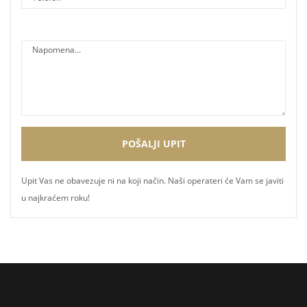
Upit Vas ne obavezuje ni na koji način. Naši operateri će Vam se javiti
u najkraćem roku!