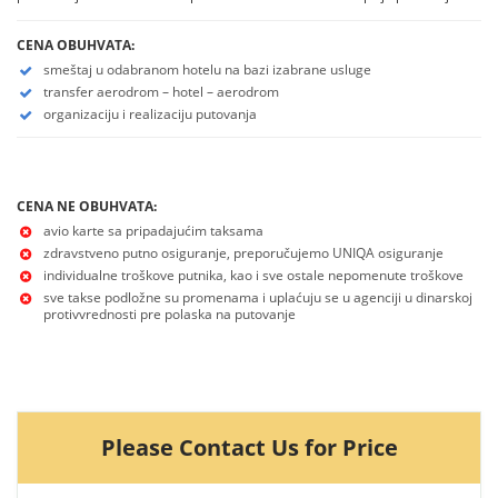
CENA OBUHVATA:
smeštaj u odabranom hotelu na bazi izabrane usluge
transfer aerodrom – hotel – aerodrom
organizaciju i realizaciju putovanja
CENA NE OBUHVATA:
avio karte sa pripadajućim taksama
zdravstveno putno osiguranje, preporučujemo UNIQA osiguranje
individualne troškove putnika, kao i sve ostale nepomenute troškove
sve takse podložne su promenama i uplaćuju se u agenciji u dinarskoj
protivvrednosti pre polaska na putovanje
Please Contact Us for Price