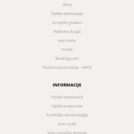
Zima
Daleke destinacije
Evropski gradovi
Wellness & Spa
Avio karte
Hoteli
Booking.com
Poslovna putovanja – MICE
INFORMACIJE
Podaci preduzeća
Opšte preporuke
Turistička terminologija
Avio vodič
Vize i vozačke dozvole