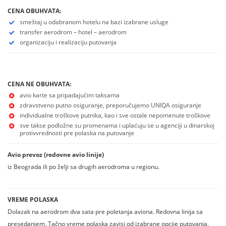
CENA OBUHVATA:
smeštaj u odabranom hotelu na bazi izabrane usluge
transfer aerodrom – hotel – aerodrom
organizaciju i realizaciju putovanja
CENA NE OBUHVATA:
avio karte sa pripadajućim taksama
zdravstveno putno osiguranje, preporučujemo UNIQA osiguranje
individualne troškove putnika, kao i sve ostale nepomenute troškove
sve takse podložne su promenama i uplaćuju se u agenciji u dinarskoj
protivvrednosti pre polaska na putovanje
Avio prevoz (redovne avio linije)
iz Beograda ili po želji sa drugih aerodroma u regionu.
VREME POLASKA
Dolazak na aerodrom dva sata pre poletanja aviona. Redovna linija sa
presedanjem. Tačno vreme polaska zavisi od izabrane opcije putovanja.