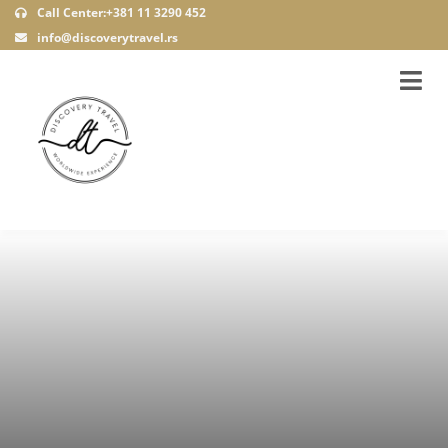
Call Center:+381 11 3290 452
info@discoverytravel.rs