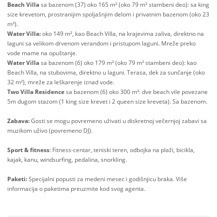
Beach Villa
sa bazenom (37) oko 165 m² (oko 79 m² stambeni deo): sa king
size krevetom, prostranijim spoljašnjim delom i privatnim bazenom (oko 23
m²).
Water Villa:
oko 149 m², kao Beach Villa, na krajevima zaliva, direktno na
laguni sa velikom drvenom verandom i pristupom laguni. Mreže preko
vode mame na opuštanje.
Water Villa
sa bazenom (6) oko 179 m² (oko 79 m² stambeni deo): kao
Beach Villa, na stubovima, direktno u laguni. Terasa, dek za sunčanje (oko
32 m²), mreže za leškarenje iznad vode.
Two Villa Residence
sa bazenom (6) oko 300 m²: dve beach vile povezane
5m dugom stazom (1 king size krevet i 2 queen size kreveta). Sa bazenom.
Zabava:
Gosti se mogu povremeno uživati u diskretnoj večernjoj zabavi sa
muzikom uživo (povremeno DJ).
Sport & fitness
: Fitness-centar, teniski teren, odbojka na plaži, bicikla,
kajak, kanu, windsurfing, pedalina, snorkling.
Paketi:
Specijalni popusti za medeni mesec i godišnjicu braka. Više
informacija o paketima preuzmite kod svog agenta.