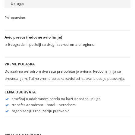
Usluga
Polupansion
Avio prevoz (redovne avio linije)
iz Beograda ili po želji sa drugih aerodroma u regionu.
VREME POLASKA
Dolazak na aerodrom dva sata pre poletanja aviona. Redovna linija sa
presedanjem. Tačno vreme polaska zavisi od izabrane opcije putovanja.
CENA OBUHVATA:
smeštaj u odabranom hotelu na bazi izabrane usluge
transfer aerodrom – hotel – aerodrom
organizaciju i realizaciju putovanja