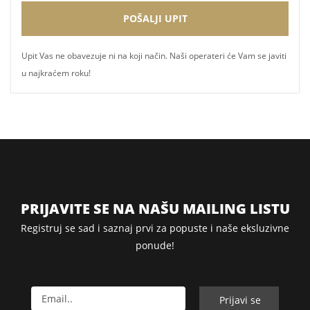
Upit Vas ne obavezuje ni na koji način. Naši operateri će Vam se javiti
u najkraćem roku!
PRIJAVITE SE NA NAŠU MAILING LISTU
Registruj se sad i saznaj prvi za popuste i naše eksluzivne
ponude!