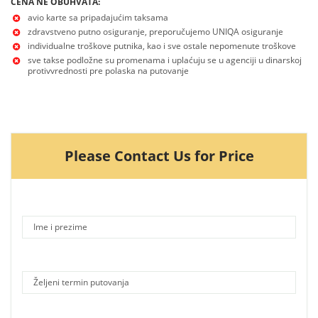
CENA NE OBUHVATA:
avio karte sa pripadajućim taksama
zdravstveno putno osiguranje, preporučujemo UNIQA osiguranje
individualne troškove putnika, kao i sve ostale nepomenute troškove
sve takse podložne su promenama i uplaćuju se u agenciji u dinarskoj
protivvrednosti pre polaska na putovanje
Please Contact Us for Price