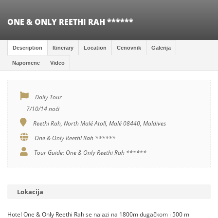
ONE & ONLY REETHI RAH ******
Description
Itinerary
Location
Cenovnik
Galerija
Napomene
Video
Daily Tour
7/10/14 noći
Reethi Rah, North Malé Atoll, Malé 08440, Maldives
One & Only Reethi Rah ******
Tour Guide: One & Only Reethi Rah ******
Lokacija
Hotel One & Only Reethi Rah se nalazi na 1800m dugačkom i 500 m