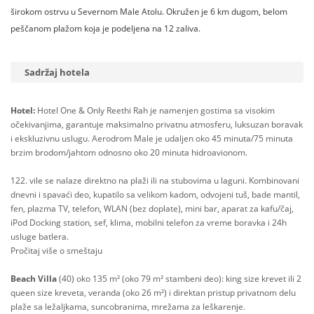
širokom ostrvu u Severnom Male Atolu. Okružen je 6 km dugom, belom
peščanom plažom koja je podeljena na 12 zaliva.
Sadržaj hotela
Hotel:
Hotel One & Only Reethi Rah je namenjen gostima sa visokim
očekivanjima, garantuje maksimalno privatnu atmosferu, luksuzan boravak
i ekskluzivnu uslugu. Aerodrom Male je udaljen oko 45 minuta/75 minuta
brzim brodom/jahtom odnosno oko 20 minuta hidroavionom.
122. vile se nalaze direktno na plaži ili na stubovima u laguni. Kombinovani
dnevni i spavaći deo, kupatilo sa velikom kadom, odvojeni tuš, bade mantil,
fen, plazma TV, telefon, WLAN (bez doplate), mini bar, aparat za kafu/čaj,
iPod Docking station, sef, klima, mobilni telefon za vreme boravka i 24h
usluge batlera.
Pročitaj više o smeštaju
Beach Villa
(40) oko 135 m² (oko 79 m² stambeni deo): king size krevet ili 2
queen size kreveta, veranda (oko 26 m²) i direktan pristup privatnom delu
plaže sa ležaljkama, suncobranima, mrežama za leškarenje.