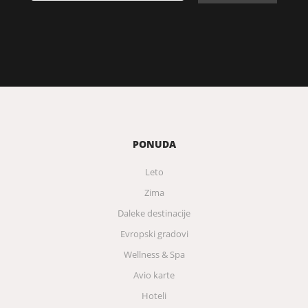
PONUDA
Leto
Zima
Daleke destinacije
Evropski gradovi
Wellness & Spa
Avio karte
Hoteli