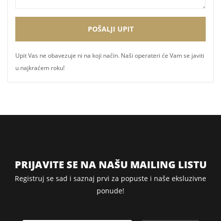
Upit Vas ne obavezuje ni na koji način. Naši operateri će Vam se javiti
u najkraćem roku!
PRIJAVITE SE NA NAŠU MAILING LISTU
Registruj se sad i saznaj prvi za popuste i naše eksluzivne
ponude!