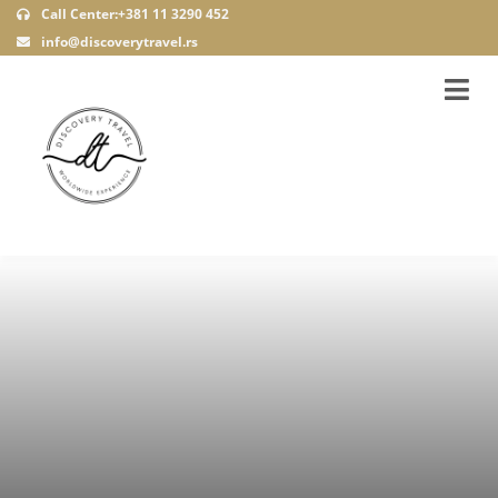
Call Center:+381 11 3290 452
info@discoverytravel.rs