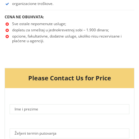
organizacione troškove.
CENA NE OBUHVATA:
Sve ostale nepomenute usluge;
doplatu za smeštaj u jednokrevetnoj sobi – 1.900 dinara;
opcione, fakultativne, dodatne usluge, ukoliko nisu rezervisane i
plaćene u agenciji.
Please Contact Us for Price