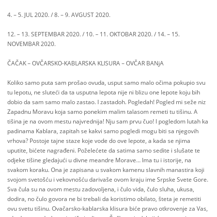
4. – 5. JUL 2020. / 8. – 9. AVGUST 2020.
12. – 13. SEPTEMBAR 2020. / 10. – 11. OKTOBAR 2020. / 14. – 15.
NOVEMBAR 2020.
ČAČAK – OVČARSKO-KABLARSKA KLISURA – OVČAR BANjA
Koliko samo puta sam prošao ovuda, usput samo malo očima pokupio svu
tu lepotu, ne sluteći da ta usputna lepota nije ni blizu one lepote koju bih
dobio da sam samo malo zastao. I zastadoh. Pogledah! Pogled mi seže niz
Zapadnu Moravu koja samo ponekim malim talasom remeti tu tišinu. A
tišina je na ovom mestu najvrednija! Nju sam prvu čuo! I pogledom lutah ka
padinama Kablara, zapitah se kakvi samo pogledi mogu biti sa njegovih
vrhova? Postoje tajne staze koje vode do ove lepote, a kada se njima
uputite, bićete nagrađeni. Poželećete da satima samo sedite i slušate te
odjeke tišine gledajući u divne meandre Morave… Ima tu i istorije, na
svakom koraku. Ona je zapisana u svakom kamenu slavnih manastira koji
svojom svetošću i vekovnošću darivaše ovom kraju ime Srpske Svete Gore.
Sva čula su na ovom mestu zadovoljena, i čulo vida, čulo sluha, ukusa,
dodira, no čulo govora ne bi trebali da koristimo obilato, šteta je remetiti
ovu svetu tišinu. Ovačarsko-kablarska klisura biće pravo otkrovenje za Vas,