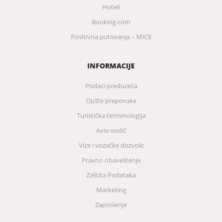
Hoteli
Booking.com
Poslovna putovanja – MICE
INFORMACIJE
Podaci preduzeća
Opšte preporuke
Turistička terminologija
Avio vodič
Vize i vozačke dozvole
Pravno obaveštenje
Zaštita Podataka
Marketing
Zaposlenje