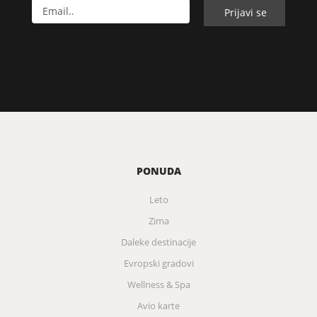
PONUDA
Leto
Zima
Daleke destinacije
Evropski gradovi
Wellness & Spa
Avio karte