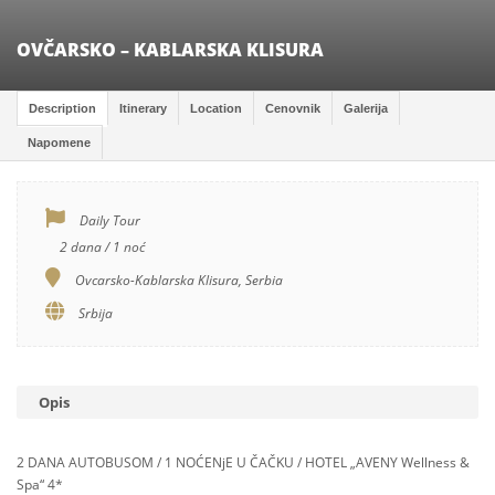
OVČARSKO – KABLARSKA KLISURA
Description
Itinerary
Location
Cenovnik
Galerija
Napomene
Daily Tour
2 dana / 1 noć
Ovcarsko-Kablarska Klisura, Serbia
Srbija
Opis
2 DANA AUTOBUSOM / 1 NOĆENjE U ČAČKU / HOTEL „AVENY Wellness &
Spa“ 4*