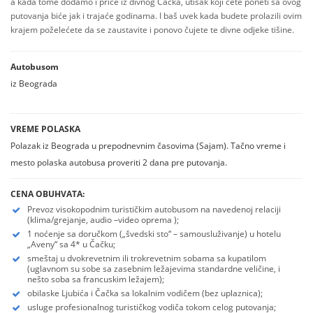
a kada tome dodamo i priče iz divnog Čačka, utisak koji ćete poneti sa ovog
putovanja biće jak i trajaće godinama. I baš uvek kada budete prolazili ovim
krajem poželećete da se zaustavite i ponovo čujete te divne odjeke tišine.
Autobusom
iz Beograda
VREME POLASKA
Polazak iz Beograda u prepodnevnim časovima (Sajam). Tačno vreme i
mesto polaska autobusa proveriti 2 dana pre putovanja.
CENA OBUHVATA:
Prevoz visokopodnim turističkim autobusom na navedenoj relaciji
(klima/grejanje, audio –video oprema );
1 noćenje sa doručkom („švedski sto“ – samousluživanje) u hotelu
„Aveny“ sa 4* u Čačku;
smeštaj u dvokrevetnim ili trokrevetnim sobama sa kupatilom
(uglavnom su sobe sa zasebnim ležajevima standardne veličine, i
nešto soba sa francuskim ležajem);
obilaske Ljubića i Čačka sa lokalnim vodičem (bez uplaznica);
usluge profesionalnog turističkog vodiča tokom celog putovanja;