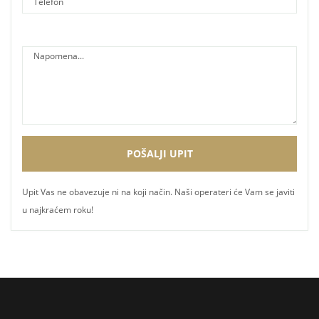
Upit Vas ne obavezuje ni na koji način. Naši operateri će Vam se javiti
u najkraćem roku!