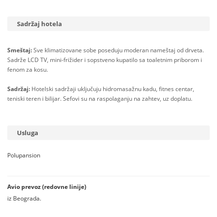
Sadržaj hotela
Smeštaj:
Sve klimatizovane sobe poseduju moderan nameštaj od drveta.
Sadrže LCD TV, mini-frižider i sopstveno kupatilo sa toaletnim priborom i
fenom za kosu.
Sadržaj:
Hotelski sadržaji uključuju hidromasažnu kadu, fitnes centar,
teniski teren i bilijar. Sefovi su na raspolaganju na zahtev, uz doplatu.
Usluga
Polupansion
Avio prevoz (redovne linije)
iz Beograda.