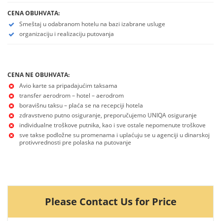
CENA OBUHVATA:
Smeštaj u odabranom hotelu na bazi izabrane usluge
organizaciju i realizaciju putovanja
CENA NE OBUHVATA:
Avio karte sa pripadajućim taksama
transfer aerodrom – hotel – aerodrom
boravišnu taksu – plaća se na recepciji hotela
zdravstveno putno osiguranje, preporučujemo UNIQA osiguranje
individualne troškove putnika, kao i sve ostale nepomenute troškove
sve takse podložne su promenama i uplaćuju se u agenciji u dinarskoj
protivvrednosti pre polaska na putovanje
Please Contact Us for Price