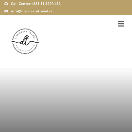
Call Center:+381 11 3290 452
info@discoverytravel.rs