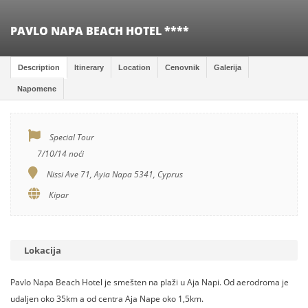
PAVLO NAPA BEACH HOTEL ****
Description
Itinerary
Location
Cenovnik
Galerija
Napomene
Special Tour
7/10/14 noći
Nissi Ave 71, Ayia Napa 5341, Cyprus
Kipar
Lokacija
Pavlo Napa Beach Hotel je smešten na plaži u Aja Napi. Od aerodroma je
udaljen oko 35km a od centra Aja Nape oko 1,5km.