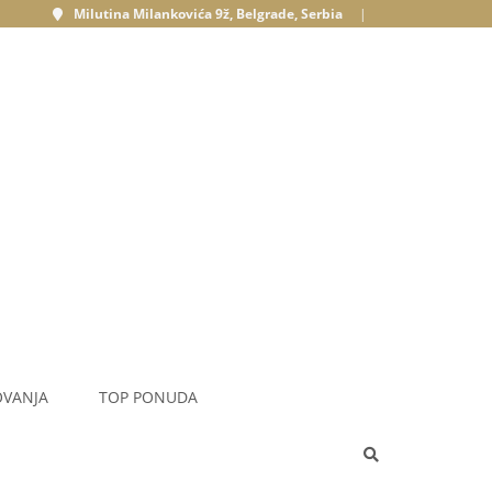
Milutina Milankovića 9ž, Belgrade, Serbia
|
OVANJA
TOP PONUDA