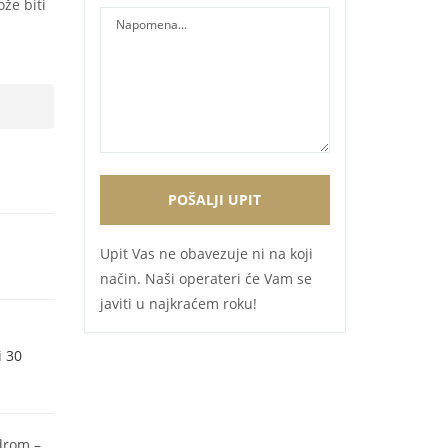
ože biti
Upit Vas ne obavezuje ni na koji
način. Naši operateri će Vam se
javiti u najkraćem roku!
i 30
drom –