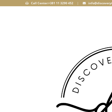
Call Center:+381 11 3290 452
|
info@discoveryt