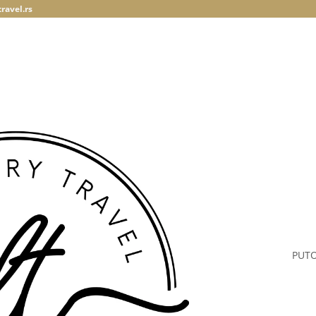
ravel.rs
PUT