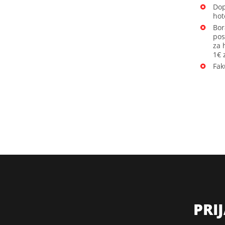
Dop
hot
Bor
pos
za 
1€ 
Fak
PRI