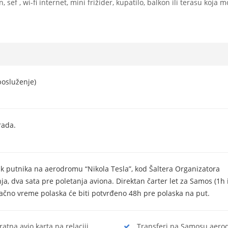
sef , wi-fi internet, mini frižider, kupatilo, balkon ili terasu koja m
posluženje)
rada.
k putnika na aerodromu “Nikola Tesla”, kod Šaltera Organizatora
ja, dva sata pre poletanja aviona. Direktan čarter let za Samos (1h 
Tačno vreme polaska će biti potvrđeno 48h pre polaska na put.
ratna avio karta na relaciji
Transferi na Samosu aero