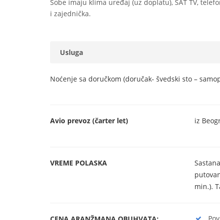
Sobe imaju klima uređaj (uz doplatu), SAT TV, telefon, 
i zajednička.
Usluga
Noćenje sa doručkom (doručak- švedski sto – samo
Avio prevoz (čarter let)
iz Beog
VREME POLASKA
Sastana
putovan
min.). 
Pov
CENA ARANŽMANA OBUHVATA: