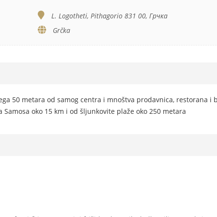
L. Logotheti, Pithagorio 831 00, Грчка
Grčka
vega 50 metara od samog centra i mnoštva prodavnica, restorana i 
 Samosa oko 15 km i od šljunkovite plaže oko 250 metara