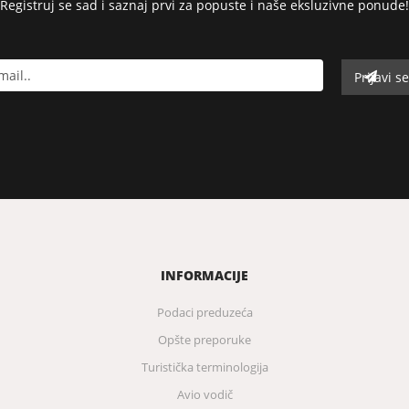
Registruj se sad i saznaj prvi za popuste i naše eksluzivne ponude!
INFORMACIJE
Podaci preduzeća
Opšte preporuke
Turistička terminologija
Avio vodič