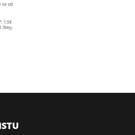
e se od
, 1,5€
t 3key,
ISTU