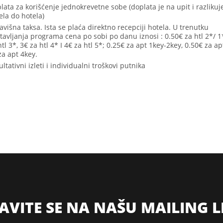
lata za korišćenje jednokrevetne sobe (doplata je na upit i razlikuj
ela do hotela)
avišna taksa. Ista se plaća direktno recepciji hotela. U trenutku
tavljanja programa cena po sobi po danu iznosi : 0.50€ za htl 2*/ 1*
htl 3*, 3€ za htl 4* I 4€ za htl 5*; 0.25€ za apt 1key-2key, 0.50€ za ap
za apt 4key.
ultativni izleti i individualni troškovi putnika
JAVITE SE NA NAŠU MAILING L