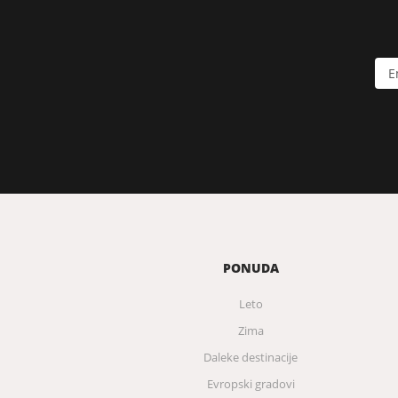
PONUDA
Leto
Zima
Daleke destinacije
Evropski gradovi