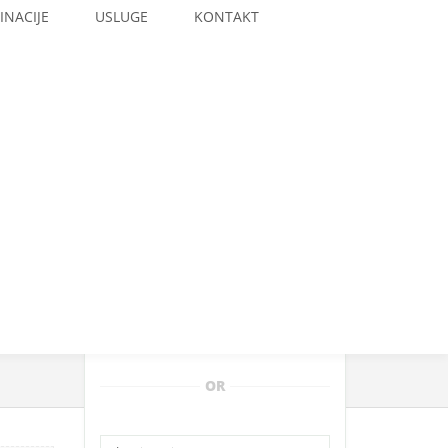
INACIJE
USLUGE
KONTAKT
Total:
435.00€
OR