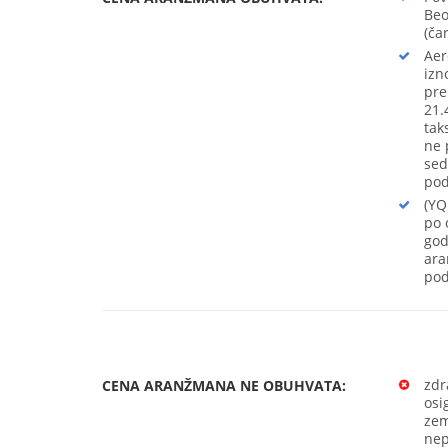
Beo
(čar
Aer
izn
pre
21.
tak
ne 
sed
pod
(YQ
po 
god
ara
pod
zdr
CENA ARANŽMANA NE OBUHVATA:
osi
zem
nep