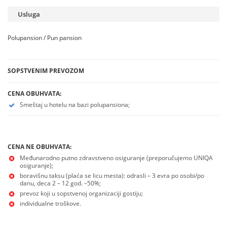
Usluga
Polupansion / Pun pansion
SOPSTVENIM PREVOZOM
CENA OBUHVATA:
Smeštaj u hotelu na bazi polupansiona;
CENA NE OBUHVATA:
Međunarodno putno zdravstveno osiguranje (preporučujemo UNIQA
osiguranje);
boravišnu taksu (plaća se licu mesta): odrasli – 3 evra po osobi/po
danu, deca 2 – 12 god. –50%;
prevoz koji u sopstvenoj organizaciji gostiju;
individualne troškove.