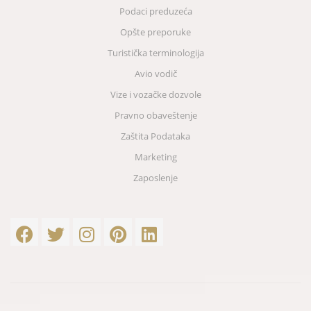
Podaci preduzeća
Opšte preporuke
Turistička terminologija
Avio vodič
Vize i vozačke dozvole
Pravno obaveštenje
Zaštita Podataka
Marketing
Zaposlenje