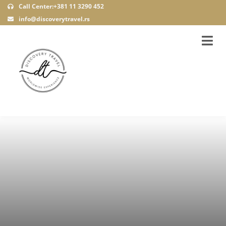
Call Center:+381 11 3290 452
info@discoverytravel.rs