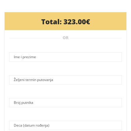
Total:
323.00€
OR