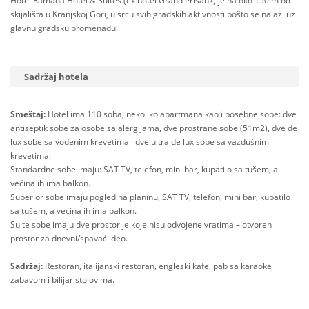
Hotel Ramada Hotel & Suites (ex hotel Grand Prisank) je na oko 150 m od
skijališta u Kranjskoj Gori, u srcu svih gradskih aktivnosti pošto se nalazi uz
glavnu gradsku promenadu.
Sadržaj hotela
Smeštaj:
Hotel ima 110 soba, nekoliko apartmana kao i posebne sobe: dve
antiseptik sobe za osobe sa alergijama, dve prostrane sobe (51m2), dve de
lux sobe sa vodenim krevetima i dve ultra de lux sobe sa vazdušnim
krevetima.
Standardne sobe imaju: SAT TV, telefon, mini bar, kupatilo sa tušem, a
većina ih ima balkon.
Superior sobe imaju pogled na planinu, SAT TV, telefon, mini bar, kupatilo
sa tušem, a većina ih ima balkon.
Suite sobe imaju dve prostorije koje nisu odvojene vratima – otvoren
prostor za dnevni/spavaći deo.
Sadržaj:
Restoran, italijanski restoran, engleski kafe, pab sa karaoke
zabavom i bilijar stolovima.