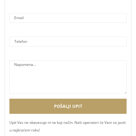
Upit Vas ne obavezuje ni na koji način. Naši operateri će Vam se javiti
u najkraćem roku!