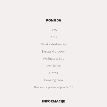
PONUDA
Leto
Zima
Daleke destinacije
Evropski gradovi
Wellness & Spa
Avio karte
Hoteli
Booking.com
Poslovna putovanja – MICE
INFORMACIJE