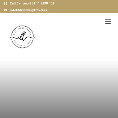
Call Center:+381 11 3290 452
info@discoverytravel.rs