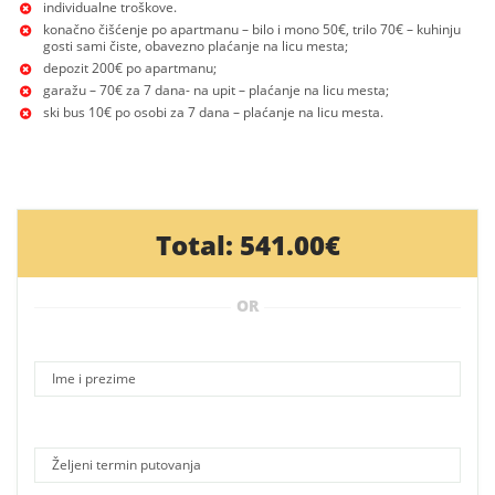
individualne troškove.
konačno čišćenje po apartmanu – bilo i mono 50€, trilo 70€ – kuhinju
gosti sami čiste, obavezno plaćanje na licu mesta;
depozit 200€ po apartmanu;
garažu – 70€ za 7 dana- na upit – plaćanje na licu mesta;
ski bus 10€ po osobi za 7 dana – plaćanje na licu mesta.
Total:
541.00€
OR