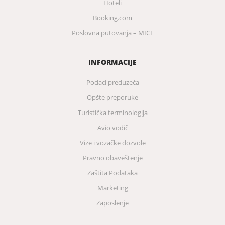
Hoteli
Booking.com
Poslovna putovanja – MICE
INFORMACIJE
Podaci preduzeća
Opšte preporuke
Turistička terminologija
Avio vodič
Vize i vozačke dozvole
Pravno obaveštenje
Zaštita Podataka
Marketing
Zaposlenje