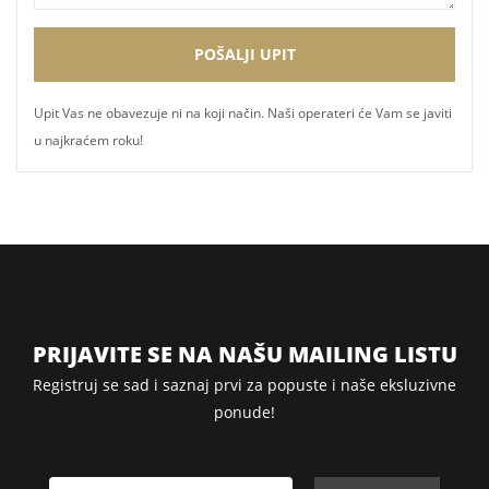
Upit Vas ne obavezuje ni na koji način. Naši operateri će Vam se javiti
u najkraćem roku!
PRIJAVITE SE NA NAŠU MAILING LISTU
Registruj se sad i saznaj prvi za popuste i naše eksluzivne
ponude!