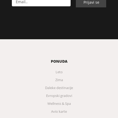
PONUDA
Leto
Zima
Daleke destinacije
Evropski gradovi
Wellness & Spa
Avio karte