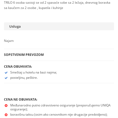
TRILO 6 osoba sastoji se od 2 spavaće sobe sa 2 ležaja, dnevnog boravka
sa kaučem za 2 osobe , kupatila i kuhinje
Usluga
Najam
SOPSTVENIM PREVOZOM
CENA OBUHVATA:
Smeštaj u hotelu na bazi najma;
posteljinu, peškire.
CENA NE OBUHVATA:
Međunarodno putno zdravstveno osiguranje (preporučujemo UNIQA
osiguranje);
boravišnu taksu (osim ako cenovnikom nije drugacije predvidjeno);