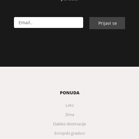
PONUDA
Leto
Zima
Daleke destinacije
Evropski gradovi