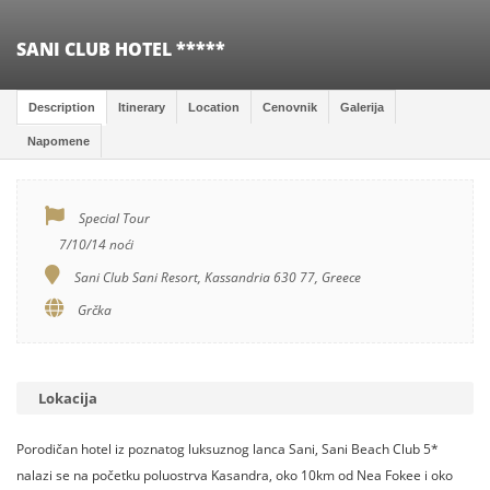
SANI CLUB HOTEL *****
Description
Itinerary
Location
Cenovnik
Galerija
Napomene
Special Tour
7/10/14 noći
Sani Club Sani Resort, Kassandria 630 77, Greece
Grčka
Lokacija
Porodičan hotel iz poznatog luksuznog lanca Sani, Sani Beach Club 5*
nalazi se na početku poluostrva Kasandra, oko 10km od Nea Fokee i oko