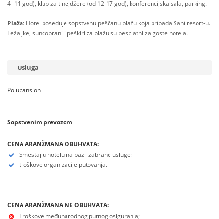
4 -11 god), klub za tinejdžere (od 12-17 god), konferencijska sala, parking.
Plaža
: Hotel poseduje sopstvenu peščanu plažu koja pripada Sani resort-u.
Ležaljke, suncobrani i peškiri za plažu su besplatni za goste hotela.
Usluga
Polupansion
Sopstvenim prevozom
CENA ARANŽMANA OBUHVATA:
Smeštaj u hotelu na bazi izabrane usluge;
troškove organizacije putovanja.
CENA ARANŽMANA NE OBUHVATA:
Troškove međunarodnog putnog osiguranja;