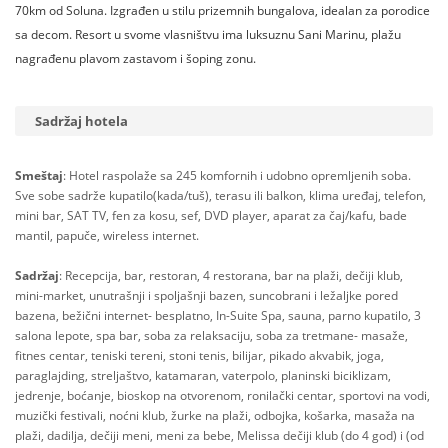
70km od Soluna. Izgrađen u stilu prizemnih bungalova, idealan za porodice
sa decom. Resort u svome vlasništvu ima luksuznu Sani Marinu, plažu
nagrađenu plavom zastavom i šoping zonu.
Sadržaj hotela
Smeštaj
: Hotel raspolaže sa 245 komfornih i udobno opremljenih soba.
Sve sobe sadrže kupatilo(kada/tuš), terasu ili balkon, klima uređaj, telefon,
mini bar, SAT TV, fen za kosu, sef, DVD player, aparat za čaj/kafu, bade
mantil, papuče, wireless internet.
Sadržaj
: Recepcija, bar, restoran, 4 restorana, bar na plaži, dečiji klub,
mini-market, unutrašnji i spoljašnji bazen, suncobrani i ležaljke pored
bazena, bežični internet- besplatno, In-Suite Spa, sauna, parno kupatilo, 3
salona lepote, spa bar, soba za relaksaciju, soba za tretmane- masaže,
fitnes centar, teniski tereni, stoni tenis, bilijar, pikado akvabik, joga,
paraglajding, streljaštvo, katamaran, vaterpolo, planinski biciklizam,
jedrenje, boćanje, bioskop na otvorenom, ronilački centar, sportovi na vodi,
muzički festivali, noćni klub, žurke na plaži, odbojka, košarka, masaža na
plaži, dadilja, dečiji meni, meni za bebe, Melissa dečiji klub (do 4 god) i (od