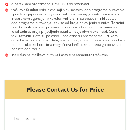
dinarski deo aranžmana 1.790 RSD po rezervaciji;
troškove fakultativnih izleta koji nisu sastavni deo programa putovanja
i predstavljaju zaseban ugovor, zaključen sa organizatorom izleta –
inostranom agencijom (Fakultativni izleti nisu obavezni niti sastavni
deo programa putovanja i zavise od broja prijavljenih putnika. Termini
fakultativnih izleta su promenljivi i zavise od slobodnih termina po
lokalitetima, broja prijavljenih putnika i objektivnih okolnosti. Cene
fakultativnih izleta su po osobi i podložne su promenama. Prilikom
odlaska na fakultativne izlete, postoji mogućnost propuštanja obroka u
hotelu, i ukoliko hotel ima mogućnost lanč paketa, treba ga obavezno
naručiti dan ranije)
Individualne troškove putnika i ostale nepomenute troškove.
Please Contact Us for Price