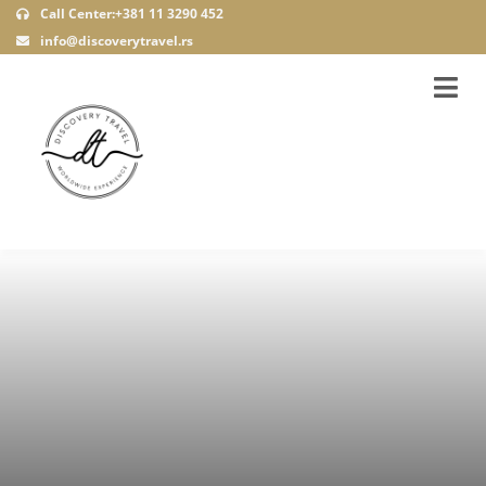
Call Center:+381 11 3290 452
info@discoverytravel.rs