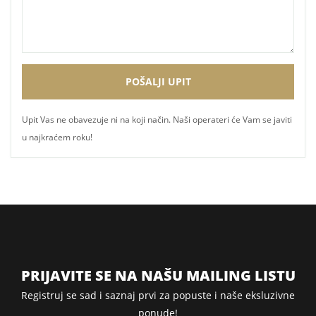
Upit Vas ne obavezuje ni na koji način. Naši operateri će Vam se javiti
u najkraćem roku!
PRIJAVITE SE NA NAŠU MAILING LISTU
Registruj se sad i saznaj prvi za popuste i naše eksluzivne
ponude!