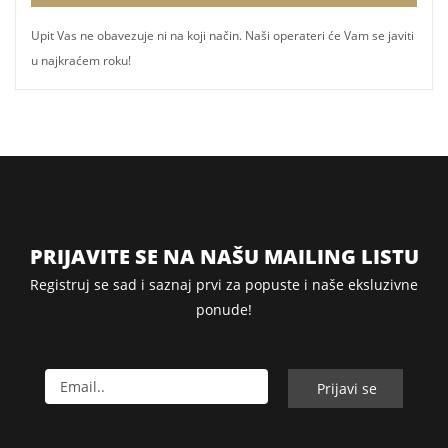
Upit Vas ne obavezuje ni na koji način. Naši operateri će Vam se javiti
u najkraćem roku!
PRIJAVITE SE NA NAŠU MAILING LISTU
Registruj se sad i saznaj prvi za popuste i naše eksluzivne
ponude!