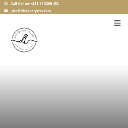
Call Center:+381 11 3290 452
info@discoverytravel.rs