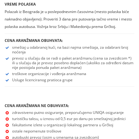
VREME POLASKA
Polazak iz Beograda je u poslepodnevnim časovima (mesto polaska biće
naknadno objavljeno). Proveriti 3 dana pre putovanja tačno vreme i mesto
polaska autobusa. Vožnja kroz Srbiju i Makedoniju prema Grčkoj.
CENA ARANŽMANA OBUHVATA:
smeštaj u odabranoj kući, na bazi najma smeštaja, za odabrani broj
noćenja
prevoz u slučaju da se radi o paket aranžmanu (cena sa zvezdicom *)
ili u slučaju da je prevoz posebno doplaćen (ukoliko za određeni datum
nije postojala ponuda paket aranžmana)
troškove organizacije i vođenja aranžmana
Usluge licenciranog pratioca grupe
CENA ARANŽMANA NE OBUHVATA:
zdravstveno putno osiguranje, preporučujemo UNIQA osiguranje
turističku taksu, u iznosu od 0,5 eur po danu po smeštajnoj jedinici
fakultativne izlete u organizaciji lokalnog partnera u Grčkoj
ostale nepomenute troškove
autobuski prevoz (osim u smenama sa zvezdicom)