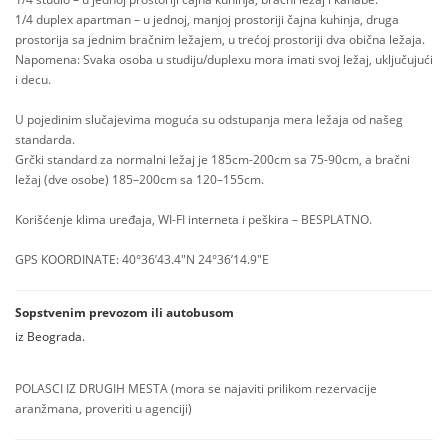
1/4 duplex apartman – u jednoj, manjoj prostoriji čajna kuhinja, druga
prostorija sa jednim bračnim ležajem, u trećoj prostoriji dva obična ležaja.
Napomena: Svaka osoba u studiju/duplexu mora imati svoj ležaj, uključujući
i decu.
U pojedinim slučajevima moguća su odstupanja mera ležaja od našeg
standarda.
Grčki standard za normalni ležaj je 185cm-200cm sa 75-90cm, a bračni
ležaj (dve osobe) 185–200cm sa 120–155cm.
Korišćenje klima uređaja, WI-FI interneta i peškira – BESPLATNO.
GPS KOORDINATE: 40°36’43.4″N 24°36’14.9″E
Sopstvenim prevozom ili autobusom
iz Beograda.
POLASCI IZ DRUGIH MESTA (mora se najaviti prilikom rezervacije
aranžmana, proveriti u agenciji)