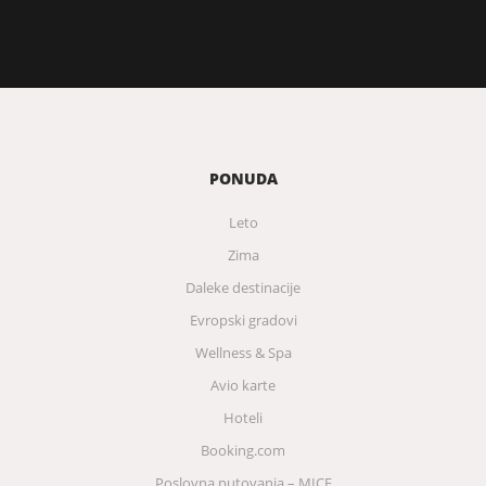
PONUDA
Leto
Zima
Daleke destinacije
Evropski gradovi
Wellness & Spa
Avio karte
Hoteli
Booking.com
Poslovna putovanja – MICE