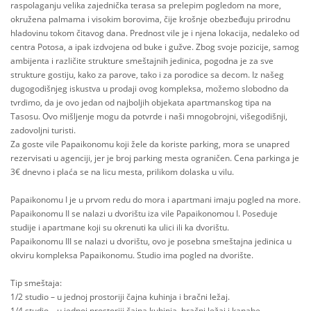
raspolaganju velika zajednička terasa sa prelepim pogledom na more,
okružena palmama i visokim borovima, čije krošnje obezbeđuju prirodnu
hladovinu tokom čitavog dana. Prednost vile je i njena lokacija, nedaleko od
centra Potosa, a ipak izdvojena od buke i gužve. Zbog svoje pozicije, samog
ambijenta i različite strukture smeštajnih jedinica, pogodna je za sve
strukture gostiju, kako za parove, tako i za porodice sa decom. Iz našeg
dugogodišnjeg iskustva u prodaji ovog kompleksa, možemo slobodno da
tvrdimo, da je ovo jedan od najboljih objekata apartmanskog tipa na
Tasosu. Ovo mišljenje mogu da potvrde i naši mnogobrojni, višegodišnji,
zadovoljni turisti.
Za goste vile Papaikonomu koji žele da koriste parking, mora se unapred
rezervisati u agenciji, jer je broj parking mesta ograničen. Cena parkinga je
3€ dnevno i plaća se na licu mesta, prilikom dolaska u vilu.
Papaikonomu I je u prvom redu do mora i apartmani imaju pogled na more.
Papaikonomu II se nalazi u dvorištu iza vile Papaikonomou I. Poseduje
studije i apartmane koji su okrenuti ka ulici ili ka dvorištu.
Papaikonomu III se nalazi u dvorištu, ovo je posebna smeštajna jedinica u
okviru kompleksa Papaikonomu. Studio ima pogled na dvorište.
Tip smeštaja:
1/2 studio – u jednoj prostoriji čajna kuhinja i bračni ležaj.
1/4 studio – u jednoj prostoriji čajna kuhinja, bračni ležaj i kanabe.