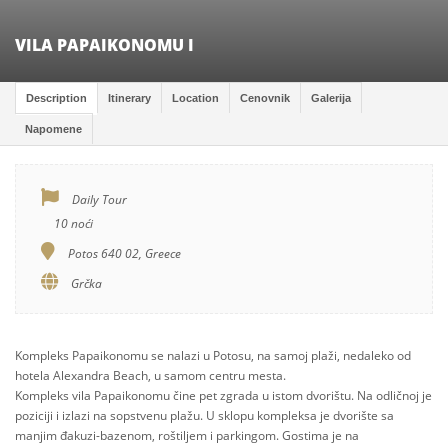
VILA PAPAIKONOMU I
Description
Itinerary
Location
Cenovnik
Galerija
Napomene
Daily Tour
10 noći
Potos 640 02, Greece
Grčka
Kompleks Papaikonomu se nalazi u Potosu, na samoj plaži, nedaleko od
hotela Alexandra Beach, u samom centru mesta.
Kompleks vila Papaikonomu čine pet zgrada u istom dvorištu. Na odličnoj je
poziciji i izlazi na sopstvenu plažu. U sklopu kompleksa je dvorište sa
manjim đakuzi-bazenom, roštiljem i parkingom. Gostima je na