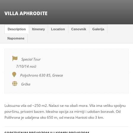
VILLA APHRODITE
Description
Itinerary
Location
Cenovnik
Galerija
Napomene
Special Tour
7/10/14 noći
Polychrono 630 85, Greece
Grčka
Luksuzna vila od ~250 m2. Nalazi se na obali mora. Vila ima veliku spoljnu
površinu, privatni bazen. Idealna opcija za mirniji i udoban boravak. Od
Polihrona je udaljena oko 650 m, od mesta Hanioti oko 3 km.