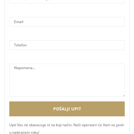
Upit Vas ne obavezuje ni na koji način. Naši operateri će Vam se javiti
u najkraćem roku!