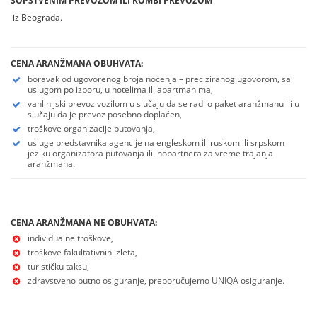
SOPSTVENIM PREVOZOM ILI KOMBI
PREVOZOM
iz Beograda.
CENA ARANŽMANA OBUHVATA:
boravak od ugovorenog broja noćenja – preciziranog ugovorom, sa
uslugom po izboru, u hotelima ili apartmanima,
vanlinijski prevoz vozilom u slučaju da se radi o paket aranžmanu ili u
slučaju da je prevoz posebno doplaćen,
troškove organizacije putovanja,
usluge predstavnika agencije na engleskom ili ruskom ili srpskom
jeziku organizatora putovanja ili inopartnera za vreme trajanja
aranžmana.
CENA ARANŽMANA NE OBUHVATA:
individualne troškove,
troškove fakultativnih izleta,
turističku taksu,
zdravstveno putno osiguranje, preporučujemo UNIQA osiguranje.