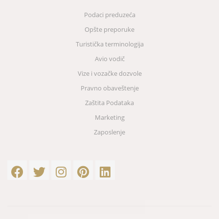
Podaci preduzeća
Opšte preporuke
Turistička terminologija
Avio vodič
Vize i vozačke dozvole
Pravno obaveštenje
Zaštita Podataka
Marketing
Zaposlenje