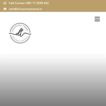
Call Center:+381 11 3290 452
info@discoverytravel.rs