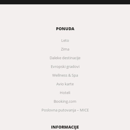
PONUDA
Leto
Zima
Daleke destinacije
Evropski gradovi
Wellness & Spa
Avio karte
Hoteli
Booking.com
Poslovna putovanja – MICE
INFORMACIJE