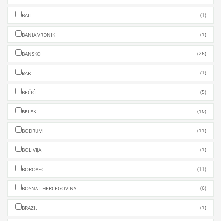
(1)
BALI
(1)
BANJA VRDNIK
(26)
BANSKO
(1)
BAR
(5)
BEČIĆI
(16)
BELEK
(11)
BODRUM
(1)
BOLIVIJA
(11)
BOROVEC
(6)
BOSNA I HERCEGOVINA
(1)
BRAZIL