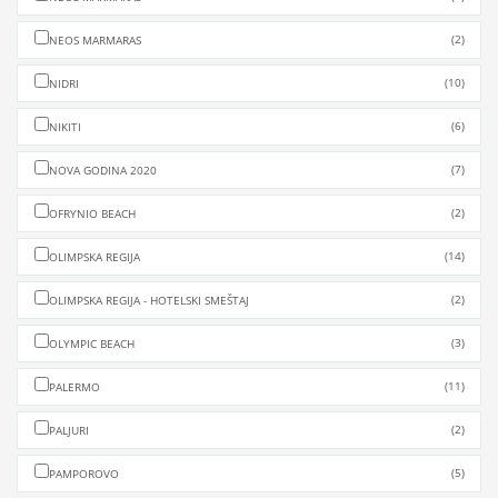
(2)
NEOS MARMARAS
(10)
NIDRI
(6)
NIKITI
(7)
NOVA GODINA 2020
(2)
OFRYNIO BEACH
(14)
OLIMPSKA REGIJA
(2)
OLIMPSKA REGIJA - HOTELSKI SMEŠTAJ
(3)
OLYMPIC BEACH
(11)
PALERMO
(2)
PALJURI
(5)
PAMPOROVO