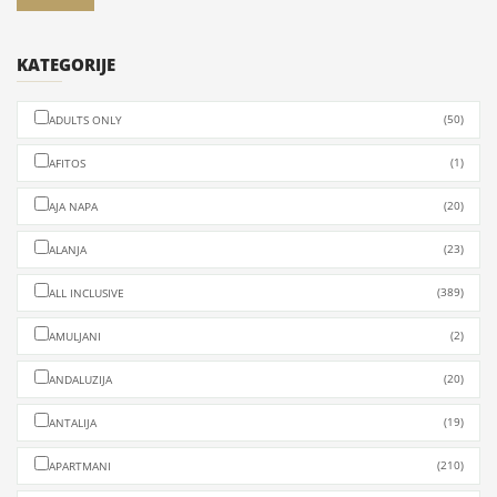
Departure
Kalives Beach, Epar.Od. Poligirou - Neas Potideas, Kalives Poligirou 631
KATEGORIJE
00, Greece
(50)
ADULTS ONLY
(1)
AFITOS
(20)
AJA NAPA
(23)
ALANJA
(389)
ALL INCLUSIVE
(2)
AMULJANI
(20)
ANDALUZIJA
(19)
ANTALIJA
(210)
APARTMANI