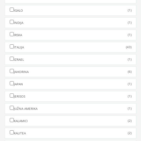
(1)
IGALO
(1)
INDIJA
(1)
IRSKA
(43)
ITALIJA
(1)
IZRAEL
(6)
JAHORINA
(1)
JAPAN
(1)
JERISOS
(1)
JUŽNA AMERIKA
(2)
KALAMICI
(2)
KALITEA