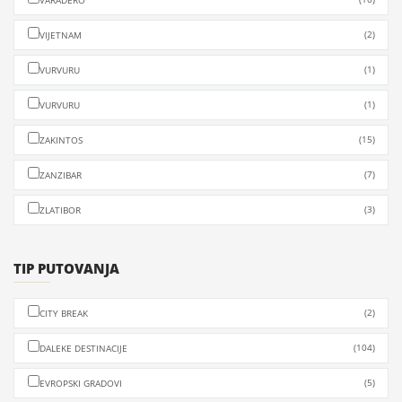
VARADERO
(2)
VIJETNAM
(1)
VURVURU
(1)
VURVURU
(15)
ZAKINTOS
(7)
ZANZIBAR
(3)
ZLATIBOR
TIP PUTOVANJA
(2)
CITY BREAK
(104)
DALEKE DESTINACIJE
(5)
EVROPSKI GRADOVI