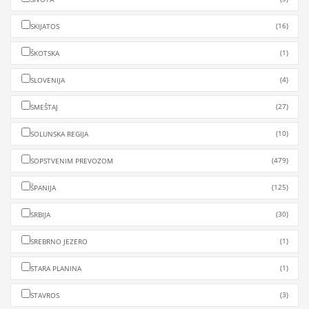
(16)
SKIJATOS
(1)
ŠKOTSKA
(4)
SLOVENIJA
(27)
SMEŠTAJ
(10)
SOLUNSKA REGIJA
(479)
SOPSTVENIM PREVOZOM
(125)
ŠPANIJA
(30)
SRBIJA
(1)
SREBRNO JEZERO
(1)
STARA PLANINA
(3)
STAVROS