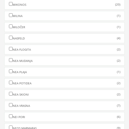
(20)
MIKONOS
(1)
MILINA
(1)
MILOČER
(4)
NASFELD
(2)
NEA FLOGITA
(2)
NEA MUDANJA
(1)
NEA PLAJA
(2)
NEA POTIDEA
(2)
NEA SKIONI
(7)
NEA VRASNA
(6)
NEI PORI
(9)
NEOS MARMARAS