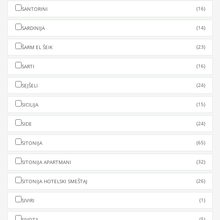
(16)
SANTORINI
(14)
SARDINIJA
(23)
ŠARM EL ŠEIK
(16)
SARTI
(24)
SEJŠELI
(15)
SICILIJA
(24)
SIDE
(65)
SITONIJA
(32)
SITONIJA APARTMANI
(26)
SITONIJA HOTELSKI SMEŠTAJ
(1)
SIVIRI
(5)
SIVOTA