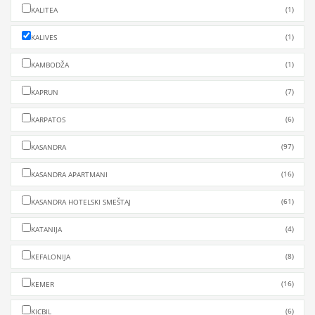
(1)
KALITEA
(1)
KALIVES
(1)
KAMBODŽA
(7)
KAPRUN
(6)
KARPATOS
(97)
KASANDRA
(16)
KASANDRA APARTMANI
(61)
KASANDRA HOTELSKI SMEŠTAJ
(4)
KATANIJA
(8)
KEFALONIJA
(16)
KEMER
(6)
KICBIL