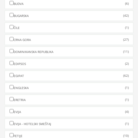
(6)
BUDVA
(42)
BUGARSKA
(1)
ČILE
(27)
CRNA GORA
(11)
DOMINIKANSKA REPUBLIKA
(2)
EDIPSOS
(62)
EGIPAT
(1)
ENGLESKA
(1)
ERETRIA
(4)
EVIJA
(1)
EVIJA - HOTELSKI SMEŠTAJ
(10)
FETIJE