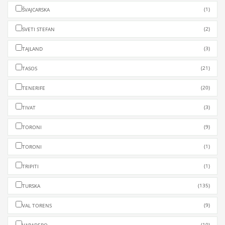
(1)
ŠVAJCARSKA
(2)
SVETI STEFAN
(3)
TAJLAND
(21)
TASOS
(20)
TENERIFE
(3)
TIVAT
(9)
TORONI
(1)
TORONI
(1)
TRIPITI
(135)
TURSKA
(9)
VAL TORENS
(10)