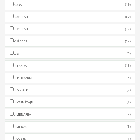
(19)
KUBA
(50)
KUĆE I VILE
(12)
KUĆE I VILE
(12)
KUŠADASI
(3)
LASI
(13)
LEFKADA
(4)
LEPTOKARIA
(2)
LES 2 ALPES
(1)
LIHTENŠTAJN
(2)
LIMENARIJA
(5)
LIMENAS
(1)
LISABON