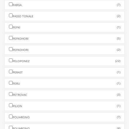
(7)
PARGA
(2)
PASSO TONALE
(1)
PEFKI
(5)
PEFKOHORI
(2)
PEFKOHORI
(22)
PELOPONEZ
(1)
PERAST
(1)
PERU
(3)
PETROVAC
(1)
PILION
(7)
POLIHRONO
(4)
POLIHRONO